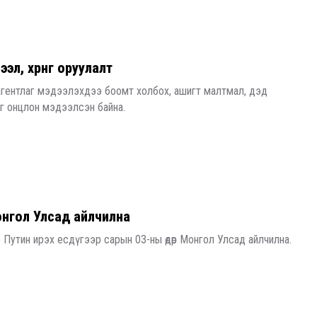
зээл, хөрөнгө оруулалт
агентлаг мэдээлэхдээ боомт холбох, ашигт малтмал, дэд
г онцлон мэдээлсэн байна.
Монгол Улсад айлчилна
 Путин ирэх есдүгээр сарын 03-ны өдөр Монгол Улсад айлчилна.