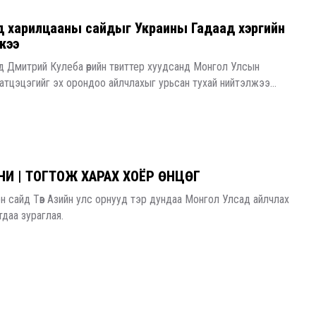
д харилцааны сайдыг Украины Гадаад хэргийн
жээ
д Дмитрий Кулеба өөрийн твиттер хуудсанд Монгол Улсын
атцэцэгийг эх орондоо айлчлахыг урьсан тухай нийтэлжээ...
АНИ | ТОГТОЖ ХАРАХ ХОЁР ӨНЦӨГ
 сайд Төв Азийн улс орнууд тэр дундаа Монгол Улсад айлчлах
тдаа зураглая.