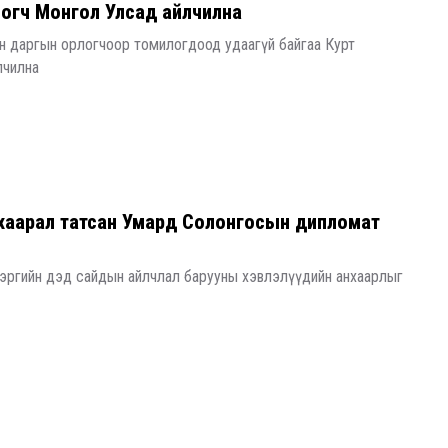
огч Монгол Улсад айлчилна
йн даргын орлогчоор томилогдоод удаагүй байгаа Курт
лчилна
нхаарал татсан Умард Солонгосын дипломат
эргийн дэд сайдын айлчлал барууны хэвлэлүүдийн анхаарлыг