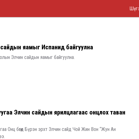
Mai
Skip
Шүгэ
to
Me
main
content
 сайдын яамыг Испанид байгуулна
олын Элчин сайдын яамыг байгуулна.
уугаа Элчин сайдын ярилцлагаас онцлох таван
аа Онц бөгөөд Бүрэн эрхт Элчин сайд Чой Жин Вон “Жун Ан
ээ.