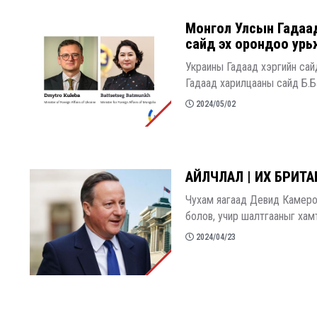
​Монгол Улсын Гадаа
сайд эх орондоо урь
Украины Гадаад хэргийн сай
Гадаад харилцааны сайд Б.Б
2024/05/02
​АЙЛЧЛАЛ | ИХ БРИТ
Чухам яагаад Девид Камерон
болов, учир шалтгааныг хам
2024/04/23