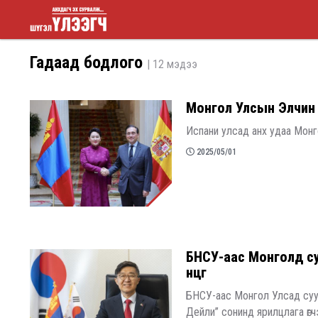
Шүгэл
Гадаад бодлого
| 12 мэдээ
үлээгч
Монгол Улсын Элчин
Испани улсад анх удаа Монг
2025/05/01
​БНСУ-аас Монголд с
өнцөг
БНСУ-аас Монгол Улсад сууг
Дейли” сонинд ярилцлага өгч