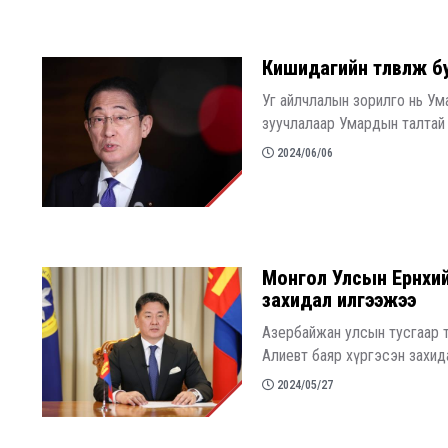
Кишидагийн төлөвлөж 
Уг айлчлалын зорилго нь У
зуучлалаар Умардын талтай 
2024/06/06
​Монгол Улсын Ерөнхи
захидал илгээжээ
Азербайжан улсын тусгаар т
Алиевт баяр хүргэсэн захид
2024/05/27