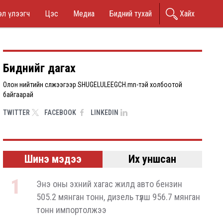
n
л үлээгч
Цэс
Медиа
Бидний тухай
Хайх
nu
Биднийг дагах
Олон нийтийн сүлжээгээр SHUGELULEEGCH.mn-тэй холбоотой
байгаарай
TWITTER
FACEBOOK
LINKEDIN
Шинэ мэдээ
Их уншсан
Энэ оны эхний хагас жилд авто бензин
505.2 мянган тонн, дизель түлш 956.7 мянган
тонн импортолжээ