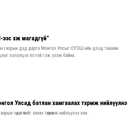
ээс хөөж магадгүй”
гын газрын дэд дарга Монгол Улсыг ОУЭШ-ийн дээд танхим
лыг хэлэлцэх ёстой гэж үзэж байна.
нгол Улсад батлан хамгаалах төхөөрөмж нийлүүлнэ
ын хөдөлгөөнийг хянах төхөөрөмж нийлүүлэх юм.