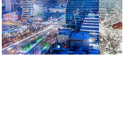
Үерийн аюулаас сэрэмжтэй байхыг
анхааруулж байна
“Чингис хаан” олон улсын нисэх буудал руу
нийтийн тээврийн автобус 24 цагаар
үйлчилж байна
Замын хөдөлгөөнд оролцохдоо улсын
бүртгэлийн дугаараа стандартын дагуу бүрэн
бүтэн байлгахыг зөвлөлөө
ЦЕГ: Олон нийтийн газар хэрүүл маргаан
үүсгэсэн эрэгтэйд торгох шийтгэл
оногдууллаа