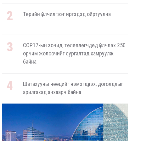
Төрийн үйлчилгээг иргэдэд ойртуулна
COP17-ын зочид, төлөөлөгчдөд үйлчлэх 250
орчим жолоочийг сургалтад хамруулж
байна
Шатахууны нөөцийг нэмэгдүүлэх, доголдлыг
арилгахад анхаарч байна
ОХУ-аас шатахууны импорт тасралтгүй
хийгдэж байна