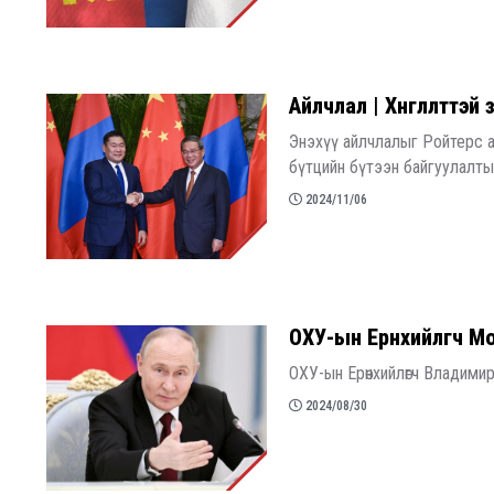
​Айлчлал | Хөнгөлөлттэй 
Энэхүү айлчлалыг Ройтерс 
бүтцийн бүтээн байгуулалты
2024/11/06
​ОХУ-ын Ерөнхийлөгч 
ОХУ-ын Ерөнхийлөгч Владимир
2024/08/30