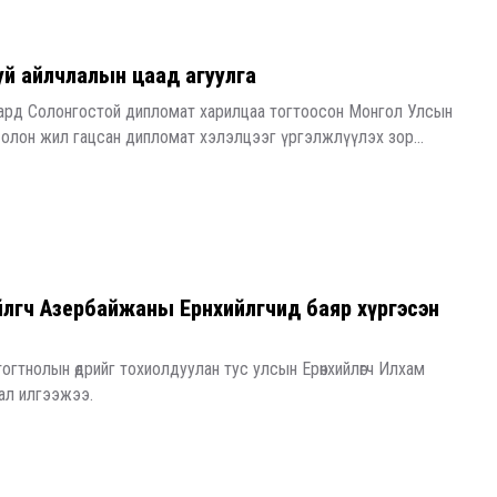
буй айлчлалын цаад агуулга
мард Солонгостой дипломат харилцаа тогтоосон Монгол Улсын
олон жил гацсан дипломат хэлэлцээг үргэлжлүүлэх зор...
йлөгч Азербайжаны Ерөнхийлөгчид баяр хүргэсэн
огтнолын өдрийг тохиолдуулан тус улсын Ерөнхийлөгч Илхам
ал илгээжээ.