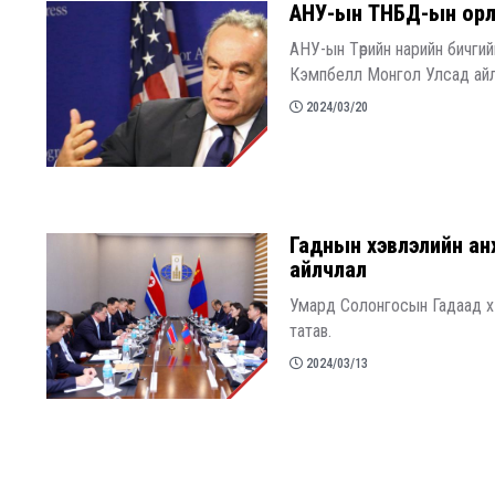
​АНУ-ын ТНБД-ын орл
АНУ-ын Төрийн нарийн бичги
Кэмпбелл Монгол Улсад ай
2024/03/20
​Гаднын хэвлэлийн а
айлчлал
Умард Солонгосын Гадаад х
татав.
2024/03/13
Pagination