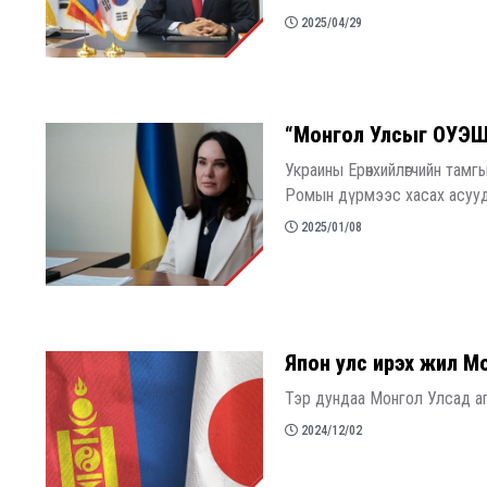
2025/04/29
​“Монгол Улсыг ОУЭШ-
Украины Ерөнхийлөгчийн там
Ромын дүрмээс хасах асууд
2025/01/08
​Япон улс ирэх жил Мо
Тэр дундаа Монгол Улсад агаар
2024/12/02