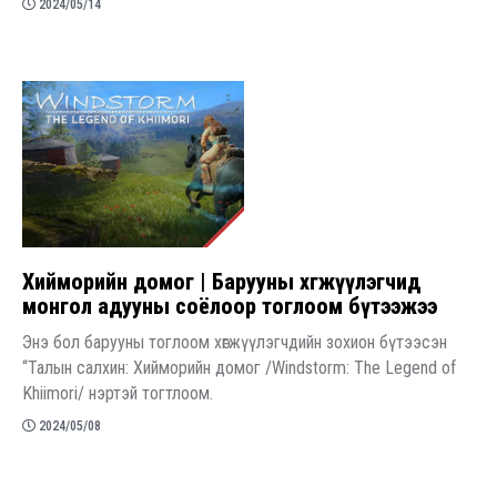
2024/05/14
​Хийморийн домог | Барууны хөгжүүлэгчид
монгол адууны соёлоор тоглоом бүтээжээ
Энэ бол барууны тоглоом хөгжүүлэгчдийн зохион бүтээсэн
“Талын салхин: Хийморийн домог /Windstorm: The Legend of
Khiimori/ нэртэй тогтлоом.
2024/05/08