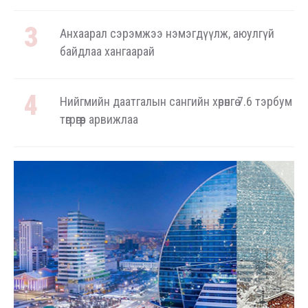
Анхаарал сэрэмжээ нэмэгдүүлж, аюулгүй
байдлаа хангаарай
Нийгмийн даатгалын сангийн хөрөнгө 7.6 тэрбум
төгрөгөөр арвижлаа
Аялал жуулчлалын компанийн автомашиныг
ШТС-ууд хязгаарлалтгүй шатахуун олгох
боломжоор хангана
“Нүүрс пиролизийн үйлдвэр”-ийг төр, хувийн
хэвшлийн түншлэлээр хэрэгжүүлэх
тогтоолын төслийг дэмжлээ