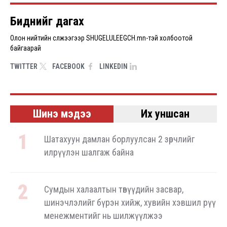
Pagination
Биднийг дагах
Олон нийтийн сүлжээгээр SHUGELULEEGCH.mn-тэй холбоотой
байгаарай
TWITTER
FACEBOOK
LINKEDIN
Шинэ мэдээ
Их уншсан
Шатахуун дамлан борлуулсан 2 зөрчлийг
илрүүлэн шалгаж байна
Сумдын халаалтын төвүүдийн засвар,
шинэчлэлийг бүрэн хийж, хувийн хэвшил рүү
менежментийг нь шилжүүлжээ