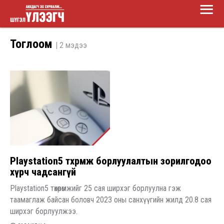
Main
Skip
Menu
to
Шүгэл
main
Тоглоом
| 2 мэдээ
үлээгч
content
​Playstation5 төхөөрөмж борлуулалтын зорилгодоо
хүрч чадсангүй
Playstation5 төхөөрөмжийг 25 сая ширхэг борлуулна гэж
таамаглаж байсан боловч 2023 оны санхүүгийн жилд 20.8 сая
ширхэг борлуулжээ.