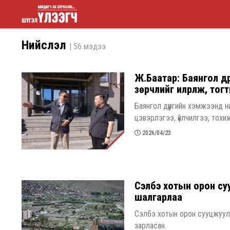
Шүгэл
Нийслэл
| 56 мэдээ
үлээгч
Ж.Баатар: Баянгол дү
зөрчлийг илрүүлж, то
Баянгол дүүргийн хэмжээнд 
цэвэрлэгээ, үйлчилгээ, тохи
2026/04/23
Сэлбэ хотын орон суу
шалгарлаа
Сэлбэ хотын орон сууцжуулах
зарласан.