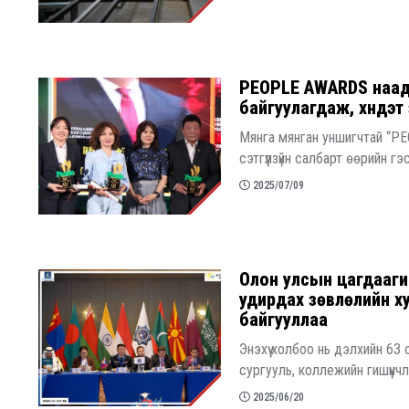
PEOPLE AWARDS наада
байгуулагдаж, хүндэ
Мянга мянган уншигчтай “PEO
сэтгүүлзүйн салбарт өөрийн г
2025/07/09
Олон улсын цагдааги
удирдах зөвлөлийн х
байгууллаа
Энэхүү холбоо нь дэлхийн 63
сургууль, коллежийн гишүүнч
2025/06/20