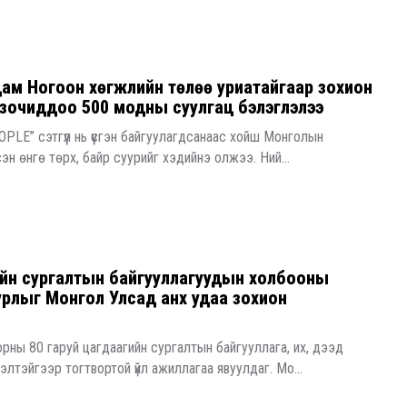
м Ногоон хөгжлийн төлөө уриатайгаар зохион
т зочиддоо 500 модны суулгац бэлэглэлээ
PLE” сэтгүүл нь үүсгэн байгуулагдсанаас хойш Монголын
эсэн өнгө төрх, байр суурийг хэдийнэ олжээ. Ний...
йн сургалтын байгууллагуудын холбооны
урлыг Монгол Улсад анх удаа зохион
 орны 80 гаруй цагдаагийн сургалтын байгууллага, их, дээд
лэлтэйгээр тогтвортой үйл ажиллагаа явуулдаг. Мо...