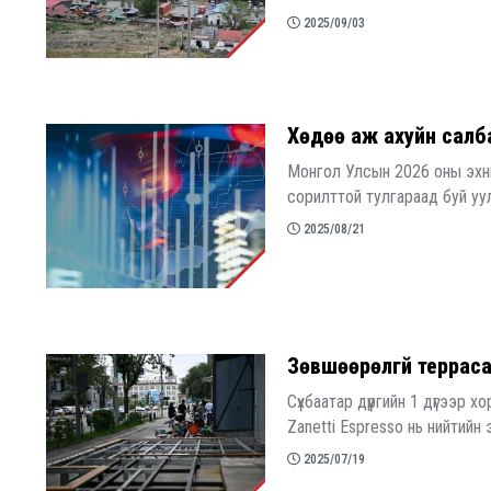
2025/09/03
​Хөдөө аж ахуйн салба
Монгол Улсын 2026 оны эхний
сорилттой тулгараад буй уу
2025/08/21
Зөвшөөрөлгүй террас
Сүхбаатар дүүргийн 1 дүгээр х
Zanetti Espresso нь нийтийн
2025/07/19