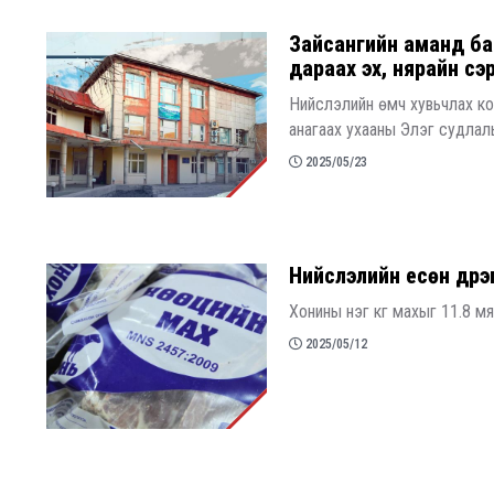
Зайсангийн аманд ба
дараах эх, нярайн сэ
Нийслэлийн өмч хувьчлах к
анагаах ухааны Элэг судлал
2025/05/23
Нийслэлийн есөн дүүр
Хонины нэг кг махыг 11.8 м
2025/05/12