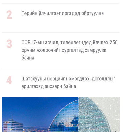
Төрийн үйлчилгээг иргэдэд ойртуулна
COP17-ын зочид, төлөөлөгчдөд үйлчлэх 250
орчим жолоочийг сургалтад хамруулж
байна
Шатахууны нөөцийг нэмэгдүүлэх, доголдлыг
арилгахад анхаарч байна
ОХУ-аас шатахууны импорт тасралтгүй
хийгдэж байна