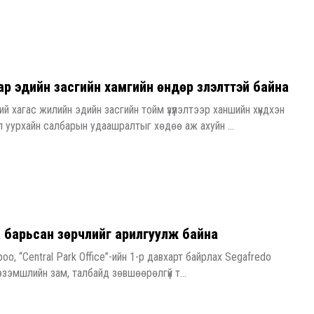
р эдийн засгийн хамгийн өндөр үзүүлэлттэй байна
 хагас жилийн эдийн засгийн тойм үзүүлэлтээр ханшийн хүндхэн
л уурхайн салбарын удаашралтыг хөдөө аж ахуйн ...
а барьсан зөрчлийг арилгуулж байна
ороо, “Central Park Office”-ийн 1-р давхарт байрлах Segafredo
 эзэмшлийн зам, талбайд зөвшөөрөлгүй т...