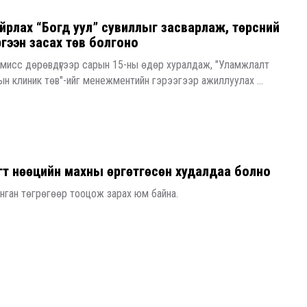
йрлах “Богд уул” сувиллыг засварлаж, төрсний
ргээн засах төв болгоно
омисс дөрөвдүгээр сарын 15-ны өдөр хуралдаж, "Уламжлалт
ын клиник төв"-ийг менежментийн гэрээгээр ажиллуулах ...
эгт нөөцийн махны өргөтгөсөн худалдаа болно
янган төгрөгөөр тооцож зарах юм байна.