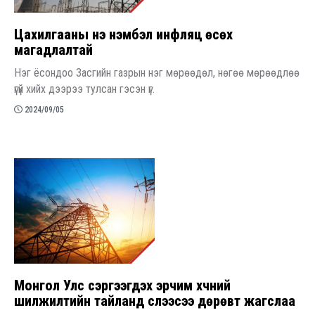
​Цахилгааны үнэ нэмбэл инфляц өсөх
магадлалтай
Нэг ёсондоо Засгийн газрын нэг мөрөөдөл, нөгөө мөрөөдлөө
үгүй хийх дээрээ тулсан гэсэн үг.
2024/09/05
​Монгол Улс сэргээгдэх эрчим хүчний
шилжилтийн тайланд сүүлээсээ дөрөвт жагслаа