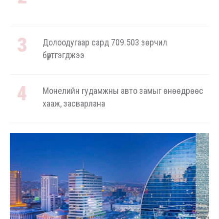
Долоодугаар сард 709.503 зөрчил
бүртгэгджээ
Монелийн гудамжны авто замыг өнөөдрөөс
хааж, засварлана
Даланзадгад хот 2028 онд шинэ ДЦС-тай
болно
Төмөр замчдын мэргэжлийн өдөрт
зориулсан баяр наадам цуцлагдлаа