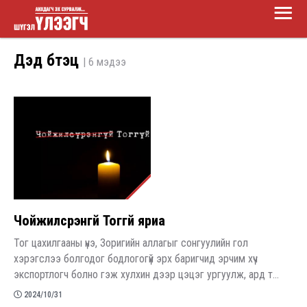
Main
Skip
Menu
to
Шүгэл
main
Дэд бүтэц
| 6 мэдээ
үлээгч
content
Чойжилсүрэнгүй Тоггүй яриа
Тог цахилгааны үнэ, Зоригийн аллагыг сонгуулийн гол
хэрэгслээ болгодог бодлогогүй эрх баригчид эрчим хүч
экспортлогч болно гэж хулхин дээр цэцэг ургуулж, ард т...
2024/10/31