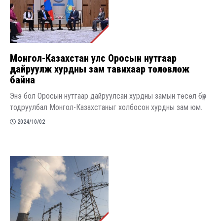
​Монгол-Казахстан улс Оросын нутгаар
дайруулж хурдны зам тавихаар төлөвлөж
байна
Энэ бол Оросын нутгаар дайруулсан хурдны замын төсөл бүр
тодруулбал Монгол-Казахстаныг холбосон хурдны зам юм.
2024/10/02