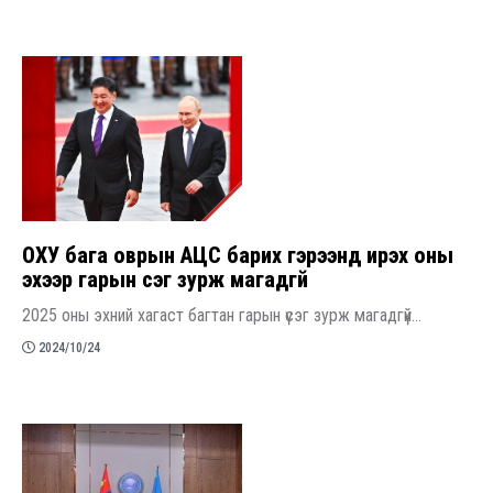
ОХУ бага оврын АЦС барих гэрээнд ирэх оны
эхээр гарын үсэг зурж магадгүй
2025 оны эхний хагаст багтан гарын үсэг зурж магадгүй...
2024/10/24