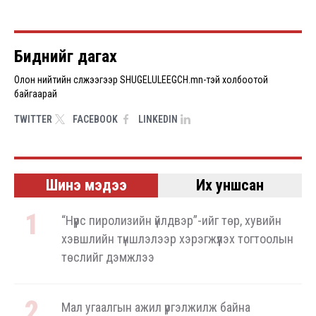
Pagination
Биднийг дагах
Олон нийтийн сүлжээгээр SHUGELULEEGCH.mn-тэй холбоотой
байгаарай
TWITTER
FACEBOOK
LINKEDIN
Шинэ мэдээ
Их уншсан
“Нүүрс пиролизийн үйлдвэр”-ийг төр, хувийн
хэвшлийн түншлэлээр хэрэгжүүлэх тогтоолын
төслийг дэмжлээ
Мал угаалгын ажил үргэлжилж байна