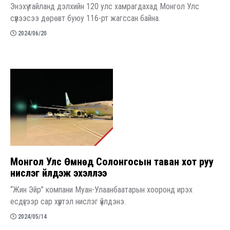
Энэхүү тайланд дэлхийн 120 улс хамрагдахад Монгол Улс
сүүлээсээ дөрөвт буюу 116-рт жагссан байна.
2024/06/20
​Монгол Улс Өмнөд Солонгосын таван хот руу
нислэг үйлдэж эхэллээ
“Жин Эйр” компани Муан-Улаанбаатарын хооронд ирэх
есдүгээр сар хүртэл нислэг үйлдэнэ.
2024/05/14