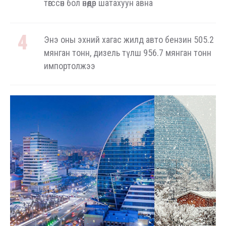
төгссөн бол өнөөдөр шатахуун авна
Энэ оны эхний хагас жилд авто бензин 505.2
мянган тонн, дизель түлш 956.7 мянган тонн
импортолжээ
Төрийн үйлчилгээг иргэдэд ойртуулна
COP17-ын зочид, төлөөлөгчдөд үйлчлэх 250 орчим
жолоочийг сургалтад хамруулж байна
Шатахууны нөөцийг нэмэгдүүлэх, доголдлыг
арилгахад анхаарч байна