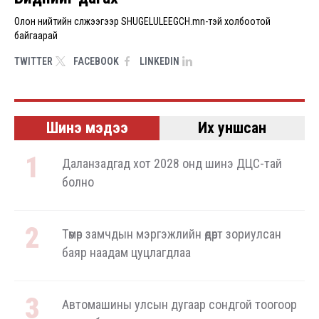
Олон нийтийн сүлжээгээр SHUGELULEEGCH.mn-тэй холбоотой
байгаарай
TWITTER
FACEBOOK
LINKEDIN
Шинэ мэдээ
Их уншсан
Даланзадгад хот 2028 онд шинэ ДЦС-тай
болно
Төмөр замчдын мэргэжлийн өдөрт зориулсан
баяр наадам цуцлагдлаа
Автомашины улсын дугаар сондгой тоогоор