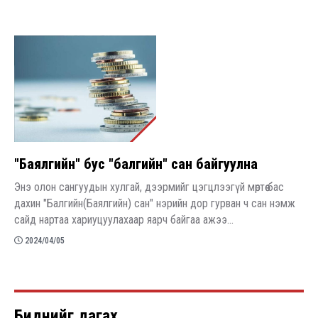
"Баялгийн" бус "балгийн" сан байгуулна
Энэ олон сангуудын хулгай, дээрмийг цэгцлээгүй мөртөө бас
дахин "Балгийн(Баялгийн) сан" нэрийн дор гурван ч сан нэмж
сайд нартаа хариуцуулахаар яарч байгаа ажээ...
2024/04/05
Pagination
Биднийг дагах