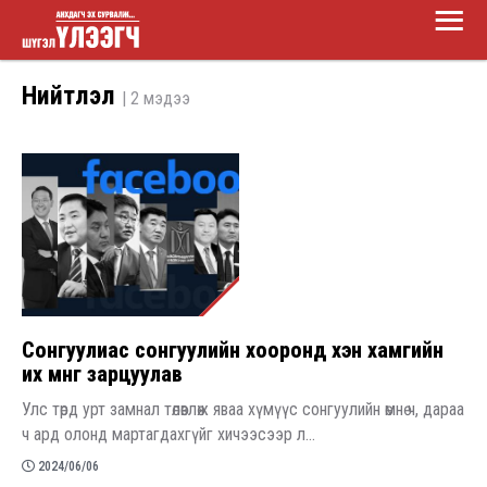
Main
Skip
Menu
to
Шүгэл
main
Нийтлэл
| 2 мэдээ
үлээгч
content
Сонгуулиас сонгуулийн хооронд хэн хамгийн
их мөнгө зарцуулав
Улс төрд урт замнал төлөвлөж яваа хүмүүс сонгуулийн өмнө ч, дараа
ч ард олонд мартагдахгүйг хичээсээр л...
2024/06/06