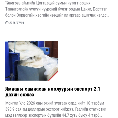
“Өмнөговь аймгийн Цогтцэций сумын нутагт орших
Тавантолгойн чулуун нүүрсний бүлэг ордын Цанхи, Бортээг
болон Оорцогийн хэсгийн нөөцийг ил аргаар ашиглах нэгдс...
2026/07/10
Ямааны самнасан ноолуурын экспорт 2.1
дахин өсжээ
Монгол Улс 2026 оны эхний зургаан сард нийт 10 тэрбум
393.9 сая ам.долларын экспорт хийжээ. Гаалийн статистик
мэдээллээр экспортын бүтцийн 44.7 хувь буюу 4 тэрб...