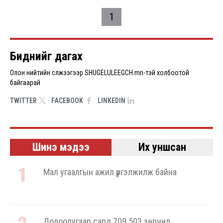
Pagination
1
Биднийг дагах
Олон нийтийн сүлжээгээр SHUGELULEEGCH.mn-тэй холбоотой
байгаарай
TWITTER
FACEBOOK
LINKEDIN
Шинэ мэдээ
Их уншсан
Мал угаалгын ажил үргэлжилж байна
Долоодугаар сард 709.503 зөрчил