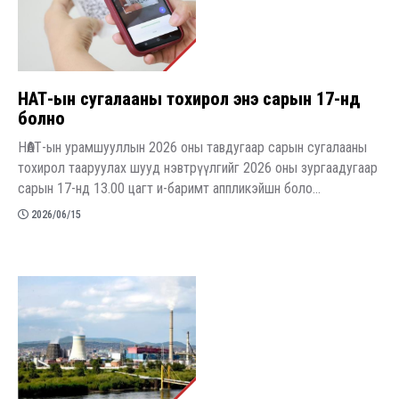
НӨАТ-ын сугалааны тохирол энэ сарын 17-нд
болно
НӨАТ-ын урамшууллын 2026 оны тавдугаар сарын сугалааны
тохирол тааруулах шууд нэвтрүүлгийг 2026 оны зургаадугаар
сарын 17-нд 13.00 цагт и-баримт аппликэйшн боло...
2026/06/15