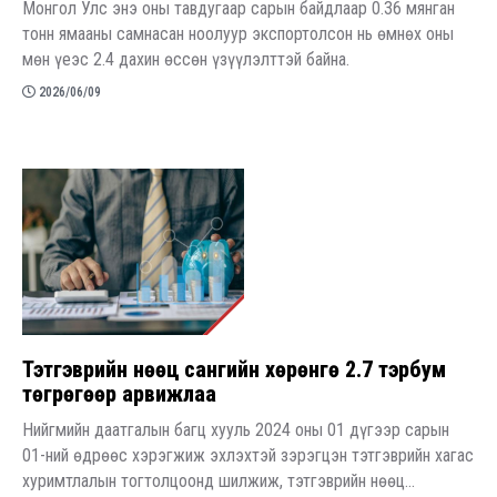
Монгол Улс энэ оны тавдугаар сарын байдлаар 0.36 мянган
тонн ямааны самнасан ноолуур экспортолсон нь өмнөх оны
мөн үеэс 2.4 дахин өссөн үзүүлэлттэй байна.
2026/06/09
Тэтгэврийн нөөц сангийн хөрөнгө 2.7 тэрбум
төгрөгөөр арвижлаа
Нийгмийн даатгалын багц хууль 2024 оны 01 дүгээр сарын
01-ний өдрөөс хэрэгжиж эхлэхтэй зэрэгцэн тэтгэврийн хагас
хуримтлалын тогтолцоонд шилжиж, тэтгэврийн нөөц...