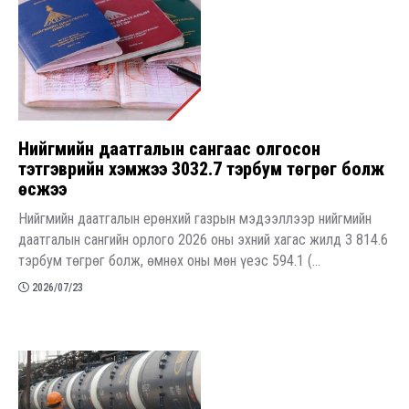
Нийгмийн даатгалын сангаас олгосон
тэтгэврийн хэмжээ 3032.7 тэрбум төгрөг болж
өсжээ
Нийгмийн даатгалын ерөнхий газрын мэдээллээр нийгмийн
даатгалын сангийн орлого 2026 оны эхний хагас жилд 3 814.6
тэрбум төгрөг болж, өмнөх оны мөн үеэс 594.1 (...
2026/07/23