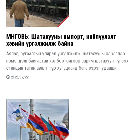
ӨМНӨГОВЬ: Шатахууны импорт, нийлүүлэлт
хэвийн үргэлжилж байна
Аялал, зугаалгын улирал үргэлжилж, шатахууны хэрэглээ
нэмэгдэж байгаатай холбоотойгоор зарим шатахуун түгээх
станцын татан авалт түр хугацаанд бага зэрэг удааши...
2026/07/22