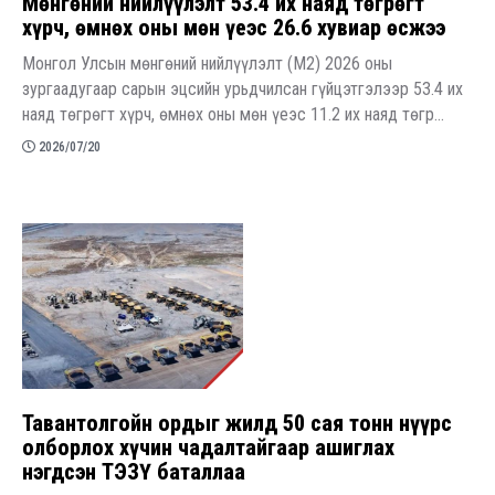
Мөнгөний нийлүүлэлт 53.4 их наяд төгрөгт
хүрч, өмнөх оны мөн үеэс 26.6 хувиар өсжээ
Монгол Улсын мөнгөний нийлүүлэлт (М2) 2026 оны
зургаадугаар сарын эцсийн урьдчилсан гүйцэтгэлээр 53.4 их
наяд төгрөгт хүрч, өмнөх оны мөн үеэс 11.2 их наяд төгр...
2026/07/20
Тавантолгойн ордыг жилд 50 сая тонн нүүрс
олборлох хүчин чадалтайгаар ашиглах
нэгдсэн ТЭЗҮ баталлаа