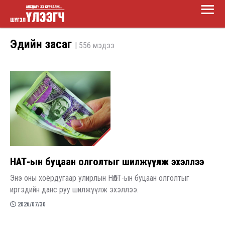
Main
Skip
Menu
to
Шүгэл
main
Эдийн засаг
| 556 мэдээ
үлээгч
content
НӨАТ-ын буцаан олголтыг шилжүүлж эхэллээ
Энэ оны хоёрдугаар улирлын НӨАТ-ын буцаан олголтыг
иргэдийн данс руу шилжүүлж эхэллээ.
2026/07/30