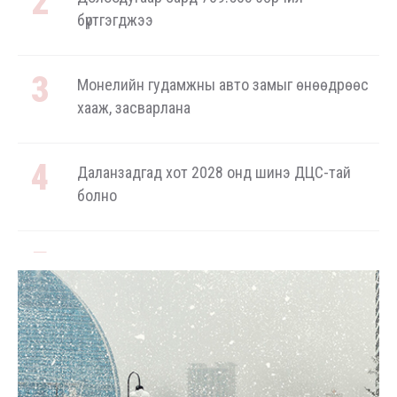
бүртгэгджээ
Монелийн гудамжны авто замыг өнөөдрөөс
хааж, засварлана
Даланзадгад хот 2028 онд шинэ ДЦС-тай
болно
Төмөр замчдын мэргэжлийн өдөрт
зориулсан баяр наадам цуцлагдлаа
Автомашины улсын дугаар сондгой тоогоор
төгссөн бол өнөөдөр шатахуун авна