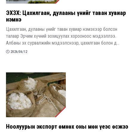
ЭХЗХ: Цахилгаан, дулааны үнийг таван хувиар
нэмнэ
Цахилгаан, дулааны үнийг таван хувиар нэмэхээр болсон
талаар Эрчим хүчний зохицуулах хорооноос мэдээллээ.
Албаны эх сурвалжийн мэдээлснээр, цахилгаан болон д...
2026/06/12
Ноолуурын экспорт өмнөх оны мөн үеэс өсжээ