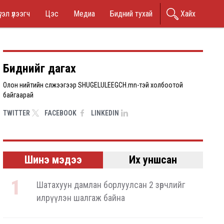
in
гэл үлээгч
Цэс
Медиа
Бидний тухай
Хайх
nu
Биднийг дагах
Олон нийтийн сүлжээгээр SHUGELULEEGCH.mn-тэй холбоотой
байгаарай
TWITTER
FACEBOOK
LINKEDIN
Шинэ мэдээ
Их уншсан
Шатахуун дамлан борлуулсан 2 зөрчлийг
илрүүлэн шалгаж байна