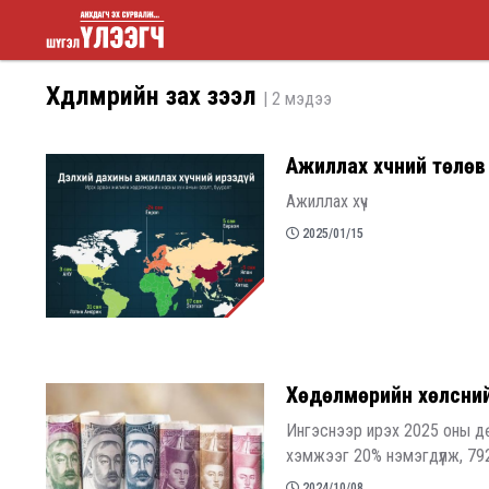
Шүгэл
Хөдөлмөрийн зах зээл
| 2 мэдээ
үлээгч
Ажиллах хүчний төлөв
Ажиллах хүч
2025/01/15
​Хөдөлмөрийн хөлсни
Ингэснээр ирэх 2025 оны д
хэмжээг 20% нэмэгдүүлж, 79
2024/10/08