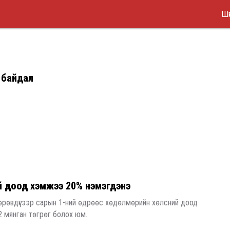
Ma
Skip
Шү
to
Me
main
content
 байдал
й доод хэмжээ 20% нэмэгдэнэ
өрөвдүгээр сарын 1-ний өдрөөс хөдөлмөрийн хөлсний доод
2 мянган төгрөг болох юм.