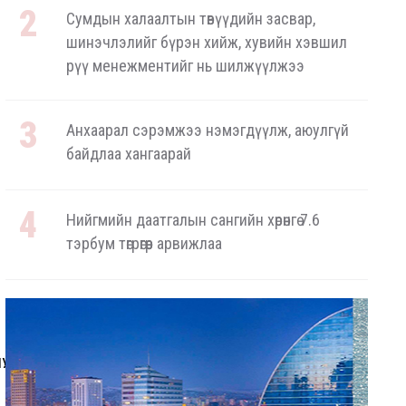
Сумдын халаалтын төвүүдийн засвар,
шинэчлэлийг бүрэн хийж, хувийн хэвшил
рүү менежментийг нь шилжүүлжээ
Анхаарал сэрэмжээ нэмэгдүүлж, аюулгүй
байдлаа хангаарай
Нийгмийн даатгалын сангийн хөрөнгө 7.6
тэрбум төгрөгөөр арвижлаа
Аялал жуулчлалын компанийн автомашиныг
ШТС-ууд хязгаарлалтгүй шатахуун олгох
боломжоор хангана
shugeluleegch.mn © 2026 он
ШУУЛАХ
ХОЛБОО БАРИХ