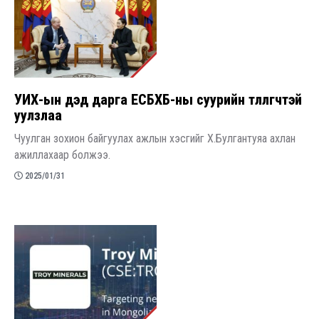
УИХ-ын дэд дарга ЕСБХБ-ны суурийн төлөөлөгчтэй
уулзлаа
Чуулган зохион байгуулах ажлын хэсгийг Х.Булгантуяа ахлан
ажиллахаар болжээ.
2025/01/31