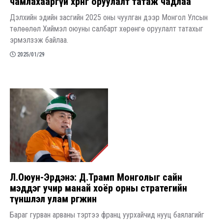
чамлахааргүй хөрөнгө оруулалт татаж чадлаа
Дэлхийн эдийн засгийн 2025 оны чуулган дээр Монгол Улсын
төлөөлөл Хиймэл оюуны салбарт хөрөнгө оруулалт татахыг
эрмэлзэж байлаа. ​
2025/01/29
Л.Оюун-Эрдэнэ: Д.Трамп Монголыг сайн
мэддэг учир манай хоёр орны стратегийн
түншлэл улам өргөжинө
Бараг гурван арваны тэртээ франц уурхайчид нууц баялагийг