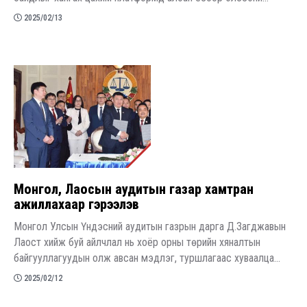
2025/02/13
Монгол, Лаосын аудитын газар хамтран
ажиллахаар гэрээлэв
Монгол Улсын Үндэсний аудитын газрын дарга Д.Загджавын
Лаост хийж буй айлчлал нь хоёр орны төрийн хяналтын
байгууллагуудын олж авсан мэдлэг, туршлагаас хуваалца...
2025/02/12