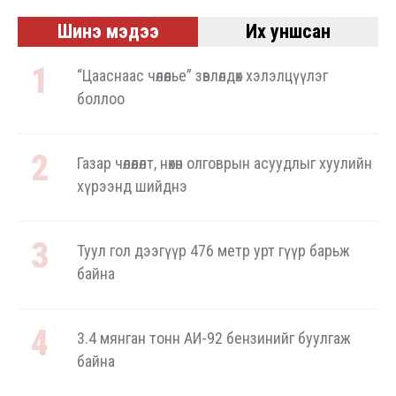
Шинэ мэдээ
Их уншсан
“Цааснаас чөлөөлье” зөвлөлдөх хэлэлцүүлэг
боллоо
Газар чөлөөлөлт, нөхөн олговрын асуудлыг хуулийн
хүрээнд шийднэ
Туул гол дээгүүр 476 метр урт гүүр барьж
байна
3.4 мянган тонн АИ-92 бензинийг буулгаж
байна