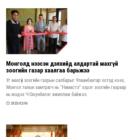
Монголд нээсэн дэлхийд алдартай махгүй
зоогийн газар хаалгаа барьжээ
Уг махгүй зоогийн газрын салбарыг Улаанбаатар хотод нээх,
Монгол талын хамтрагч нь “Намастэ” зэрэг зоогийн газраар
нь мэдэх Ч.Оюунбилэг ажиллаж байжээ.
2025/02/06