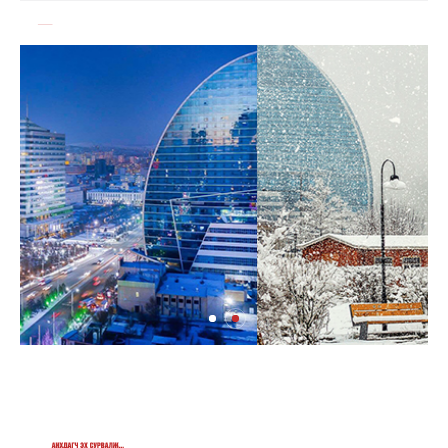
Ерөнхий сайд БНХАУ-аас сар бүр 12-15 мянган
тонн АИ-92 автобензин тогтмол нийлүүлэх
хүсэлт тавилаа
Бамбай хоншоорт могойд хатгуулахаас
сэрэмжлээрэй
Ц.Идэрбат: Мал эмнэлгийн салбарын өрсөлдөх
чадварыг нэмэгдүүлэхийн тулд 10 чиглэлээр
20 арга хэмжээ хэрэгжүүлнэ
Геологи, хайгуулын салбарт “Oxus Metals AI”
компани Монгол Улстай хамтран ажиллах
сонирхол илэрхийлжээ