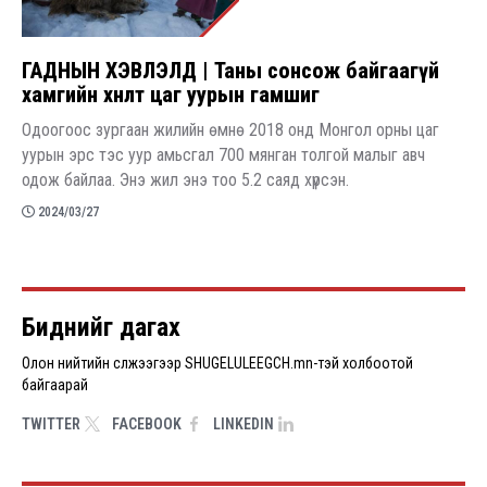
​ГАДНЫН ХЭВЛЭЛД | Таны сонсож байгаагүй
хамгийн хөнөөлт цаг уурын гамшиг
Одоогоос зургаан жилийн өмнө 2018 онд Монгол орны цаг
уурын эрс тэс уур амьсгал 700 мянган толгой малыг авч
одож байлаа. Энэ жил энэ тоо 5.2 саяд хүрсэн.
2024/03/27
Pagination
Биднийг дагах
Олон нийтийн сүлжээгээр SHUGELULEEGCH.mn-тэй холбоотой
байгаарай
TWITTER
FACEBOOK
LINKEDIN