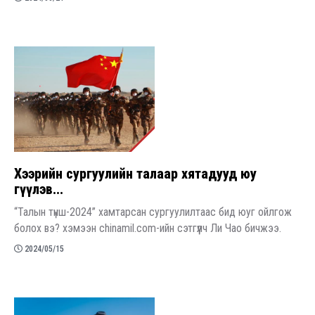
Хээрийн сургуулийн талаар хятадууд юу
өгүүлэв...
“Талын түнш-2024” хамтарсан сургуулилтаас бид юуг ойлгож
болох вэ? хэмээн chinamil.com-ийн сэтгүүлч Ли Чао бичжээ.
2024/05/15