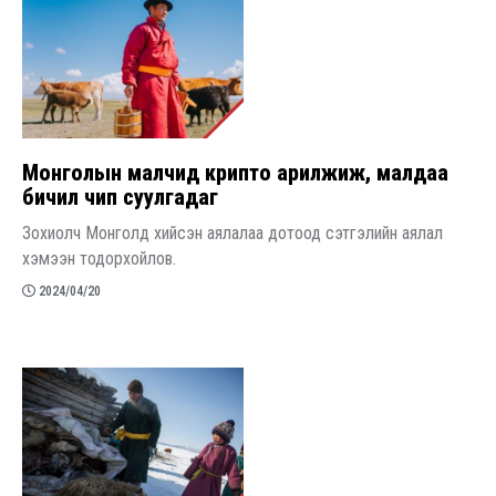
Монголын малчид крипто арилжиж, малдаа
бичил чип суулгадаг
Зохиолч Монголд хийсэн аялалаа дотоод сэтгэлийн аялал
хэмээн тодорхойлов.
2024/04/20