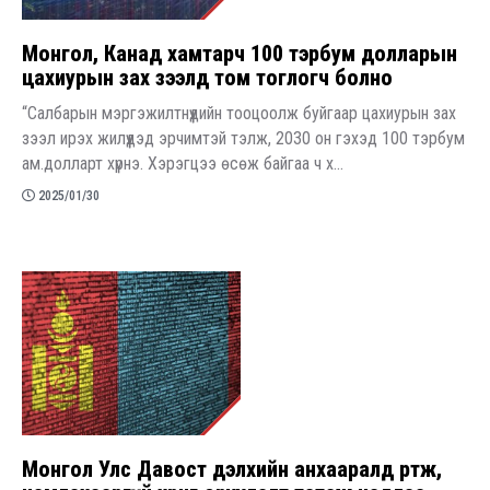
Монгол, Канад хамтарч 100 тэрбум долларын
цахиурын зах зээлд том тоглогч болно
“Салбарын мэргэжилтнүүдийн тооцоолж буйгаар цахиурын зах
зээл ирэх жилүүдэд эрчимтэй тэлж, 2030 он гэхэд 100 тэрбум
ам.долларт хүрнэ. Хэрэгцээ өсөж байгаа ч х...
2025/01/30
Монгол Улс Давост дэлхийн анхааралд өртөж,