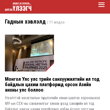
Main
Skip
Menu
to
Шүгэл
main
Гаднын хэвлэлд
| 11 мэдээ
үлээгч
content
Монгол Улс улс төрийн санхүүжилтийн ил тод
байдлын цахим платформд орсон Азийн
анхны улс боллоо
Нээлттэй засаглалын түншлэлийн хянан шалгах хорооныхон
МУ-ын СЕХ-ны санаачилгыг хянаж үзээд санхүүгийн ил тод
байдлыг хангах цахим платформд албан ёсоор элссэни...