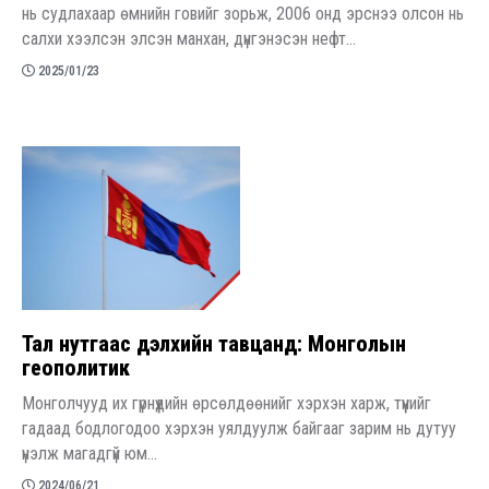
нь судлахаар өмнийн говийг зорьж, 2006 онд эрснээ олсон нь
салхи хээлсэн элсэн манхан, дүнгэнэсэн нефт...
2025/01/23
​Тал нутгаас дэлхийн тавцанд: Монголын
геополитик
Монголчууд их гүрнүүдийн өрсөлдөөнийг хэрхэн харж, түүнийг
гадаад бодлогодоо хэрхэн уялдуулж байгааг зарим нь дутуу
үнэлж магадгүй юм...
2024/06/21