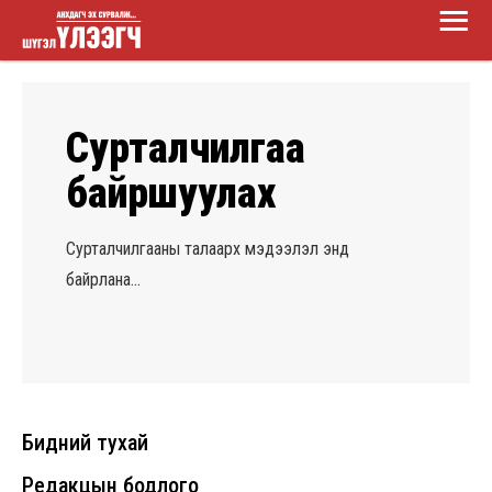
Main
Skip
Menu
to
Шүгэл
main
үлээгч
content
Сурталчилгаа
байршуулах
Сурталчилгааны талаарх мэдээлэл энд
байрлана...
Бидний тухай
Редакцын бодлого