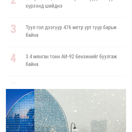
хүрээнд шийднэ
Туул гол дээгүүр 476 метр урт гүүр барьж
байна
3.4 мянган тонн АИ-92 бензинийг буулгаж
байна
Ерөнхий сайд БНХАУ-аас сар бүр 12-15 мянган
тонн АИ-92 автобензин тогтмол нийлүүлэх
хүсэлт тавилаа
Бамбай хоншоорт могойд хатгуулахаас
сэрэмжлээрэй