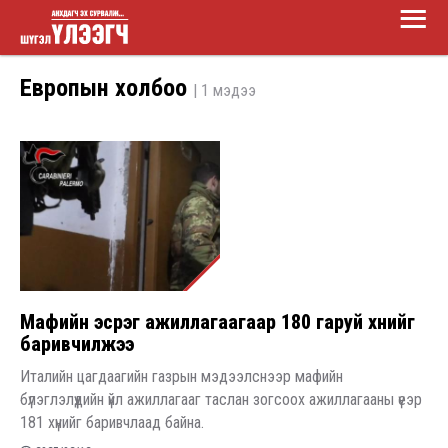
Main
Skip
Menu
to
Шүгэл
main
Европын холбоо
| 1 мэдээ
үлээгч
content
Мафийн эсрэг ажиллагаагаар 180 гаруй хүнийг
баривчилжээ
Италийн цагдаагийн газрын мэдээлснээр мафийн
бүлэглэлүүдийн үйл ажиллагааг таслан зогсоох ажиллагааны үеэр
181 хүнийг баривчлаад байна.