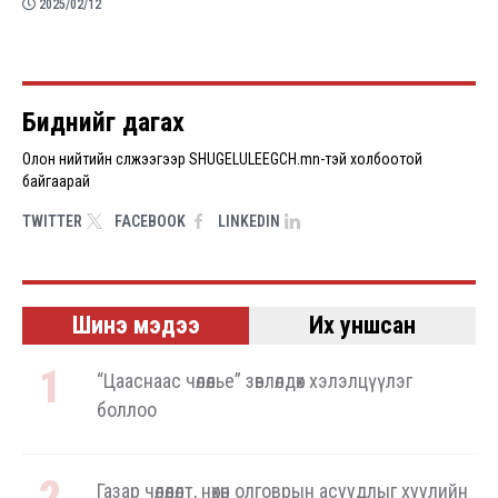
2025/02/12
Pagination
Биднийг дагах
Олон нийтийн сүлжээгээр SHUGELULEEGCH.mn-тэй холбоотой
байгаарай
TWITTER
FACEBOOK
LINKEDIN
Шинэ мэдээ
Их уншсан
“Цааснаас чөлөөлье” зөвлөлдөх хэлэлцүүлэг
боллоо
Газар чөлөөлөлт, нөхөн олговрын асуудлыг хуулийн