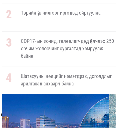
Төрийн үйлчилгээг иргэдэд ойртуулна
COP17-ын зочид, төлөөлөгчдөд үйлчлэх 250
орчим жолоочийг сургалтад хамруулж
байна
Шатахууны нөөцийг нэмэгдүүлэх, доголдлыг
арилгахад анхаарч байна
ОХУ-аас шатахууны импорт тасралтгүй
хийгдэж байна
shugeluleegch.mn © 2026 он
ШУУЛАХ
ХОЛБОО БАРИХ