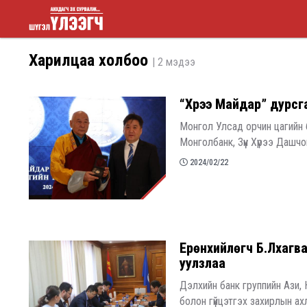
Шүгэл
Харилцаа холбоо
| 2 мэдээ
үлээгч
“Хүрээ Майдар” дурсг
Монгол Улсад орчин цагийн 
Монголбанк, Зүүн Хүрээ Дашч
2024/02/22
Ерөнхийлөгч Б.Лхагва
уулзлаа
Дэлхийн банк группийн Ази, 
болон гүйцэтгэх захирлын ах