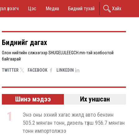
in
гэл үлээгч
Цэс
Медиа
Бидний тухай
Хайх
nu
Биднийг дагах
Олон нийтийн сүлжээгээр SHUGELULEEGCH.mn-тэй холбоотой
байгаарай
TWITTER
FACEBOOK
LINKEDIN
Шинэ мэдээ
Их уншсан
Энэ оны эхний хагас жилд авто бензин
505.2 мянган тонн, дизель түлш 956.7 мянган
тонн импортолжээ