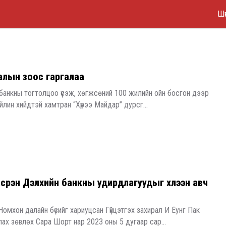
Ma
Skip
Шү
to
Me
main
content
алын зоос гаргалаа
банкны тогтолцоо үүсэж, хөгжсөний 100 жилийн ойн босгон дээр
ойлин хийдтэй хамтран “Хүрээ Майдар” дурсг...
сүрэн Дэлхийн банкны удирдлагуудыг хүлээн авч
Номхон далайн бүсийг хариуцсан Гүйцэтгэх захирал И Ёунг Пак
лах зөвлөх Сара Шорт нар 2023 оны 5 дугаар сар...