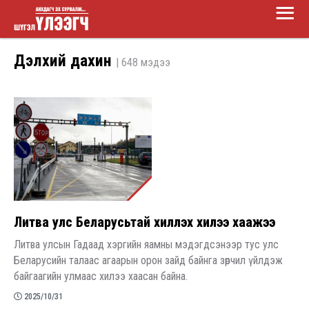
Main
Skip
Menu
to
Шүгэл
main
Дэлхий дахин
| 648 мэдээ
үлээгч
content
Литва улс Беларусьтай хиллэх хилээ хаажээ
Литва улсын Гадаад хэргийн яамны мэдэгдсэнээр тус улс
Беларусийн талаас агаарын орон зайд байнга зөрчил үйлдэж
байгаагийн улмаас хилээ хаасан байна.
2025/10/31