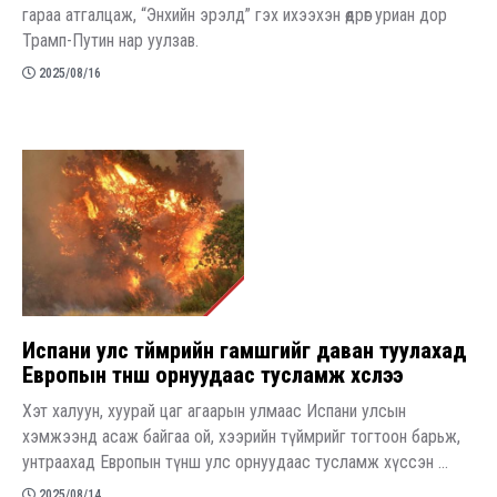
гараа атгалцаж, “Энхийн эрэлд” гэх ихээхэн өөдрөг уриан дор
Трамп-Путин нар уулзав.
2025/08/16
Испани улс түймрийн гамшгийг даван туулахад
Европын түнш орнуудаас тусламж хүслээ
Хэт халуун, хуурай цаг агаарын улмаас Испани улсын
хэмжээнд асаж байгаа ой, хээрийн түймрийг тогтоон барьж,
унтраахад Европын түнш улс орнуудаас тусламж хүссэн ...
2025/08/14