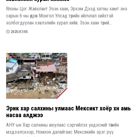
Японы Цог Жавхлант Эзэн хаан, Эрхэм Дээд хатны хамт энэ
сарын 6-ны өдрөөс Монгол Улсад төрийн айлчлал хийхтэй
холбогдуулан хэвлэлийн хурал хийв. Эзэн хаан төрий...
2025/07/05
Эрик хар салхины улмаас Мексикт хоёр хүн амь
насаа алджээ
АНУ-ын Хар салхины аюулаас сэргийлэх үндэсний төвийн
мэдээлснээр, Номхон далайгаас Мексикийн эрэг рүү