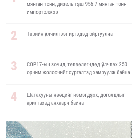
мянган тонн, дизель түлш 956.7 мянган тонн
импортолжээ
Төрийн үйлчилгээг иргэдэд ойртуулна
COP17-ын зочид, төлөөлөгчдөд үйлчлэх 250
орчим жолоочийг сургалтад хамруулж байна
Шатахууны нөөцийг нэмэгдүүлэх, доголдлыг
арилгахад анхаарч байна
ОХУ-аас шатахууны импорт тасралтгүй
хийгдэж байна