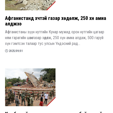
Афганистанд хүчтэй газар хөдөлж, 250 хүн амиа
алджээ
Афганистаны зүүн нутгийн Кунар мужид орон нутгийн цагаар
ням гарагийн шөнө газар хөдөлж, 250 хүн амиа алдаж, 500 гаруй
хүн гэмтсэн талаар тус улсын Үндэсний рад...
2025/09/01