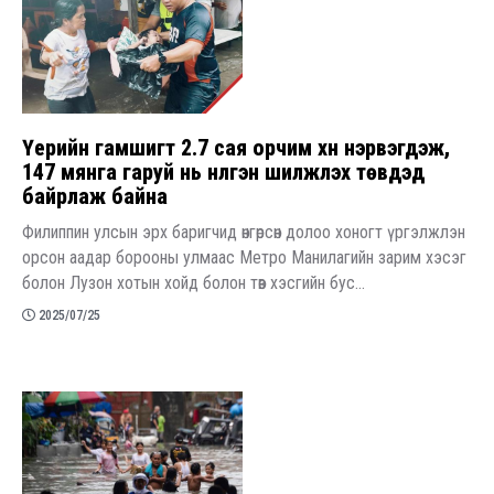
Үерийн гамшигт 2.7 сая орчим хүн нэрвэгдэж,
147 мянга гаруй нь нүүлгэн шилжүүлэх төвүүдэд
байрлаж байна
Филиппин улсын эрх баригчид өнгөрсөн долоо хоногт үргэлжлэн
орсон аадар борооны улмаас Метро Манилагийн зарим хэсэг
болон Лузон хотын хойд болон төв хэсгийн бус...
2025/07/25