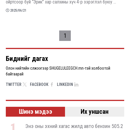
ойртсоор буй “Эрик” хар салхины хүч 4-р зэрэглэл буюу ...
2025/06/21
Pagination
1
Биднийг дагах
Олон нийтийн сүлжээгээр SHUGELULEEGCH.mn-тэй холбоотой
байгаарай
TWITTER
FACEBOOK
LINKEDIN
Шинэ мэдээ
Их уншсан
Энэ оны эхний хагас жилд авто бензин 505.2