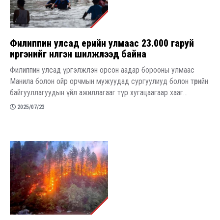
Филиппин улсад үерийн улмаас 23.000 гаруй
иргэнийг нүүлгэн шилжүүлээд байна
Филиппин улсад үргэлжлэн орсон аадар борооны улмаас
Манила болон ойр орчмын мужуудад сургуулиуд болон төрийн
байгууллагуудын үйл ажиллагааг түр хугацаагаар хааг...
2025/07/23