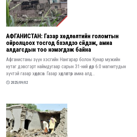
АФГАНИСТАН: Газар хөдлөлтийн голомтын
ойролцоох тосгод бүхэлдээ сүйдэж, амиа
алдагсдын тоо нэмэгдэж байна
Афганистаны зүүн хэсгийн Нангарар болон Кунар мужийн
нутаг дэвсгэрт наймдугаар сарын 31-ний өдөр 6.0 магнитудын
хүчтэй газар хөдөлсөн. Газар хөдлөлтөөр амиа алд...
2025/09/02