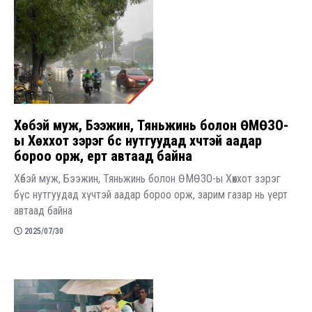
Хөбэй муж, Бээжин, Тяньжинь болон ӨМӨЗО-
ы Хөххот зэрэг бүс нутгуудад хүчтэй аадар
бороо орж, үерт автаад байна
Хөбэй муж, Бээжин, Тяньжинь болон ӨМӨЗО-ы Хөххот зэрэг
бүс нутгуудад хүчтэй аадар бороо орж, зарим газар нь үерт
автаад байна
2025/07/30