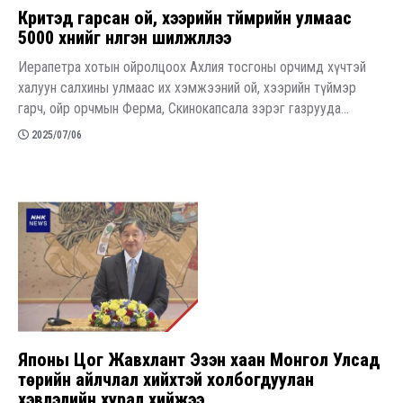
Критэд гарсан ой, хээрийн түймрийн улмаас
5000 хүнийг нүүлгэн шилжүүллээ
Иерапетра хотын ойролцоох Ахлия тосгоны орчимд хүчтэй
халуун салхины улмаас их хэмжээний ой, хээрийн түймэр
гарч, ойр орчмын Ферма, Скинокапсала зэрэг газрууда...
2025/07/06
Японы Цог Жавхлант Эзэн хаан Монгол Улсад
төрийн айлчлал хийхтэй холбогдуулан
хэвлэлийн хурал хийжээ