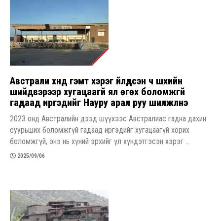
Австрали хүнд гэмт хэрэг үйлдсэн ч шүүхийн
шийдвэрээр хугацаагүй ял өгөх боломжгүй
гадаад иргэдийг Науру арал руу шилжүүлнэ
2023 онд Австралийн дээд шүүхээс Австралиас гадна дахин
суурьших боломжгүй гадаад иргэдийг хугацаагүй хорих
боломжгүй, энэ нь хүний эрхийг үл хүндэтгэсэн хэрэг ...
2025/09/06