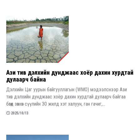
Ази тив дэлхийн дунджаас хоёр дахин хурдтай
дулаарч байна
Дэлхийн Цаг уурын байгууллагын (WMO) мэдээлснээр Ази
тив дэлхийн дунджаас хоёр дахин хурдтай дулаарч байгаа
бөгөөд зөвхөн сүүлийн 30 жилд хэт халуун, ган гачиг,...
2025/10/13