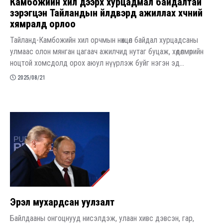
Камбожийн хил дээрх хурцадмал байдалтай
зэрэгцэн Тайландын үйлдвэрүүд ажиллах хүчний
хямралд орлоо
Тайланд-Камбожийн хил орчмын нөхцөл байдал хурцадсаны
улмаас олон мянган цагаач ажилчид нутаг буцаж, хөдөлмөрийн
ноцтой хомсдолд орох аюул нүүрлэж буйг нэгэн эд...
2025/08/21
​Эрэл мухардсан уулзалт
Байлдааны онгоцнууд нисэлдэж, улаан хивс дэвсэн, гар,