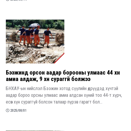
Бээжинд орсон аадар борооны улмаас 44 хүн
амиа алдаж, 9 хүн сураггүй болжээ
БНХАУ-ын нийслэл Бээжин хотод сүүлийн өдрүүдэд хүчтэй
аадар бороо орсны улмаас амиа алдсан хүний тоо 44-т хүрч,
есөн хүн сураггүй болсон талаар пүрэв гарагт бол...
2025/08/01