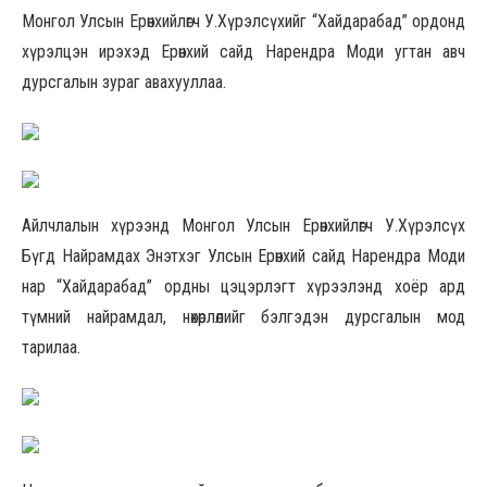
Монгол Улсын Ерөнхийлөгч У.Хүрэлсүхийг “Хайдарабад” ордонд
хүрэлцэн ирэхэд Ерөнхий сайд Нарендра Моди угтан авч
дурсгалын зураг авахууллаа.
Айлчлалын хүрээнд Монгол Улсын Ерөнхийлөгч У.Хүрэлсүх
Бүгд Найрамдах Энэтхэг Улсын Ерөнхий сайд Нарендра Моди
нар “Хайдарабад” ордны цэцэрлэгт хүрээлэнд хоёр ард
түмний найрамдал, нөхөрлөлийг бэлгэдэн дурсгалын мод
тарилаа.