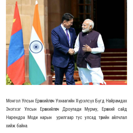
Монгол Улсын Ерөнхийлөгч Ухнаагийн Хүрэлсүх Бүгд Найрамдах
Энэтхэг Улсын Ерөнхийлөгч Дроупади Мурму, Ерөнхий сайд
Нарендра Моди нарын урилгаар тус улсад төрийн айлчлал
хийж байна.