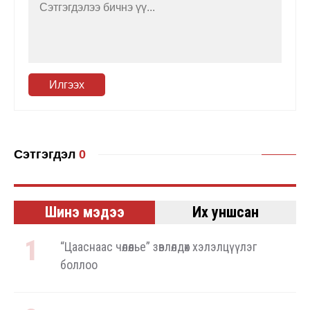
Илгээх
Сэтгэгдэл
0
Шинэ мэдээ
Их уншсан
“Цааснаас чөлөөлье” зөвлөлдөх хэлэлцүүлэг
боллоо