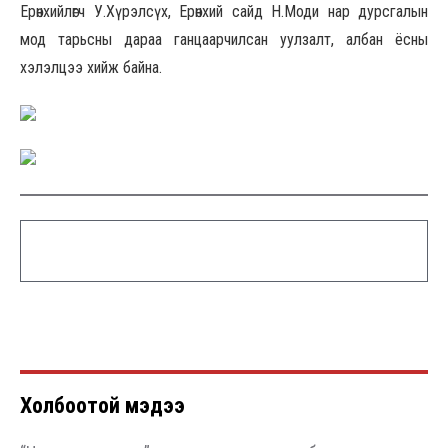
Ерөнхийлөгч У.Хүрэлсүх, Ерөнхий сайд Н.Моди нар дурсгалын
мод тарьсны дараа ганцаарчилсан уулзалт, албан ёсны
хэлэлцээ хийж байна.
Холбоотой мэдээ