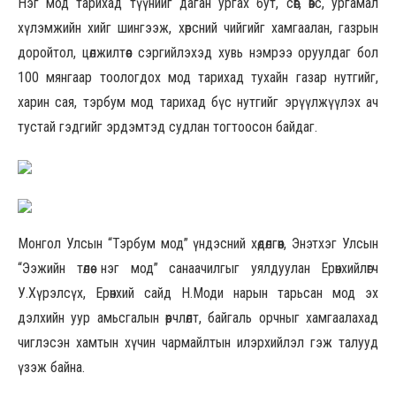
Нэг мод тарихад түүнийг даган ургах бут, сөөг, өвс, ургамал
хүлэмжийн хийг шингээж, хөрсний чийгийг хамгаалан, газрын
доройтол, цөлжилтөөс сэргийлэхэд хувь нэмрээ оруулдаг бол
100 мянгаар тоологдох мод тарихад тухайн газар нутгийг,
харин сая, тэрбум мод тарихад бүс нутгийг эрүүлжүүлэх ач
тустай гэдгийг эрдэмтэд судлан тогтоосон байдаг.
Монгол Улсын “Тэрбум мод” үндэсний хөдөлгөөн, Энэтхэг Улсын
“Ээжийн төлөө нэг мод” санаачилгыг уялдуулан Ерөнхийлөгч
У.Хүрэлсүх, Ерөнхий сайд Н.Моди нарын тарьсан мод эх
дэлхийн уур амьсгалын өөрчлөлт, байгаль орчныг хамгаалахад
чиглэсэн хамтын хүчин чармайлтын илэрхийлэл гэж талууд
үзэж байна.