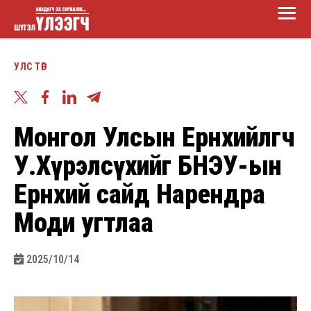
Main
Skip
Menu
to
Шүгэл
main
УЛС ТӨР
үлээгч
content
Монгол Улсын Ерөнхийлөгч
У.Хүрэлсүхийг БНЭУ-ын
Ерөнхий сайд Нарендра
Моди угтлаа
2025/10/14