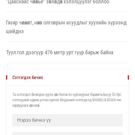
“Цааснаас чөлөөлье” зөвлөлдөх хэлэлцүүлэг боллоо
Газар чөлөөлөлт, нөхөн олговрын асуудлыг хуулийн хүрээнд
шийднэ
Туул гол дээгүүр 476 метр урт гүүр барьж байна
Сэтгэгдэл бичих
Та сэтгэгдэл бичихдээ хууль зүйн болон ёс суртахууныг баримтална уу. Ёс бус
сэтгэгдлийг админ устгах эрхтэй. Мэдээний сэтгэгдэлд SHUGELULEEGCH.mn
хариуцлага хүлээхгүй.