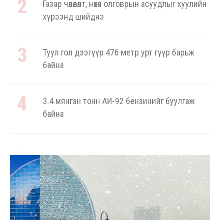
Газар чөлөөлөлт, нөхөн олговрын асуудлыг хуулийн
хүрээнд шийднэ
Туул гол дээгүүр 476 метр урт гүүр барьж
байна
3.4 мянган тонн АИ-92 бензинийг буулгаж
байна
Ерөнхий сайд БНХАУ-аас сар бүр 12-15 мянган
тонн АИ-92 автобензин тогтмол нийлүүлэх
хүсэлт тавилаа
Бамбай хоншоорт могойд хатгуулахаас