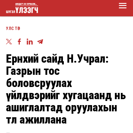
Main
Skip
Menu
to
Шүгэл
main
УЛС ТӨР
үлээгч
content
Ерөнхий сайд Н.Учрал:
Газрын тос
боловсруулах
үйлдвэрийг хугацаанд нь
ашиглалтад оруулахын
төлөө ажиллана