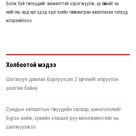
болж буй төслүүдийг амжилттай хэрэгжүүлж, үр өгөөжийг нь
нийгэм, ард иргэдэд хүргэхийн төлөө хамтран ажиллахаа талууд
илэрхийллээ.
Холбоотой мэдээ
Шатахуун дамлан борлуулсан 2 зөрчлийг илрүүлэн
шалгаж байна
Сумдын халаалтын төвүүдийн засвар, шинэчлэлийг
бүрэн хийж, хувийн хэвшил рүү менежментийг нь
шилжүүлжээ