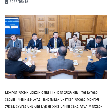
2026/05/15
Монгол Улсын Ерөнхий сайд Н.Учрал 2026 оны тавдугаар
сарын 14-ний өдөр Бүгд Найрамдах Энэтхэг Улсаас Монгол
Улсад суугаа Онц бөгөөд Бүрэн эрхт Элчин сайд Атул Малхари