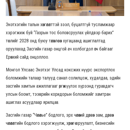
Энэтхэгийн талын хөнгөлөлттэй зээл, буцалтгүй тусламжаар
хэрэгжиж буй “Газрын тос боловсруулах үйлдвэр барих”
төслийг 2028 онд буюу төлөвлөсөн хугацаанд ашиглалтад
оруулахад Засгийн газар онцгой ач холбогдол өгч байгааг
Ерөнхий сайд онцоллоо.
Монгол Улсаас Энэтхэг Улсад коксжих нүүрс экспортлох
боломжийн талаар талууд санал солилцож, худалдаа, эдийн
засгийн хамтын ажиллагааг өргөжүүлэх хүрээнд гуравдагч
улсын боомт, тээврийн коридорын боломжийг хамтран
ашиглах асуудлаар ярилцав.
Засгийн газар “Чөлөөлье” бодлого, эрх чөлөөний дөрвөн зам, дөрвөн
чөлөөлөлтийн бодлого хэрэгжүүлж, хөрөнгө оруулалт, бизнесийн