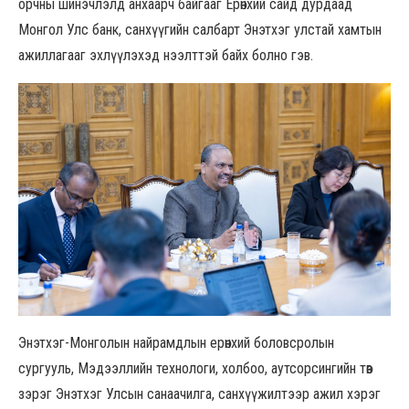
орчны шинэчлэлд анхаарч байгааг Ерөнхий сайд дурдаад
Монгол Улс банк, санхүүгийн салбарт Энэтхэг улстай хамтын
ажиллагааг эхлүүлэхэд нээлттэй байх болно гэв.
Энэтхэг-Монголын найрамдлын ерөнхий боловсролын
сургууль, Мэдээллийн технологи, холбоо, аутсорсингийн төв
зэрэг Энэтхэг Улсын санаачилга, санхүүжилтээр ажил хэрэг