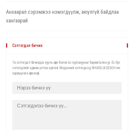
Анхаарал сэрэмжээ нэмэгдүүлж, аюулгүй байдлаа
хангаарай
Сэтгэгдэл бичих
Та сэтгэгдэл бичихдээ хууль зүйн болон ёс суртахууныг баримтална уу. Ёс бус
сэтгэгдлийг админ устгах эрхтэй. Мэдээний сэтгэгдэлд SHUGELULEEGCH.mn
хариуцлага хүлээхгүй.