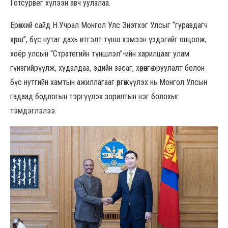
Готсурвег хүлээн авч уулзлаа.
Ерөнхий сайд Н.Учрал Монгол Улс Энэтхэг Улсыг “гуравдагч
хөрш”, бүс нутаг дахь итгэлт түнш хэмээн үздэгийг онцолж,
хоёр улсын “Стратегийн түншлэл”-ийн харилцааг улам
гүнзгийрүүлж, худалдаа, эдийн засаг, хөрөнгө оруулалт болон
бүс нутгийн хамтын ажиллагааг өргөжүүлэх нь Монгол Улсын
гадаад бодлогын тэргүүлэх зорилтын нэг болохыг
тэмдэглэлээ.