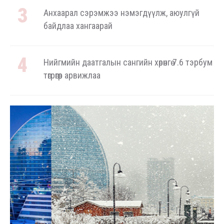
Анхаарал сэрэмжээ нэмэгдүүлж, аюулгүй
байдлаа хангаарай
Нийгмийн даатгалын сангийн хөрөнгө 7.6 тэрбум
төгрөгөөр арвижлаа
Аялал жуулчлалын компанийн автомашиныг
ШТС-ууд хязгаарлалтгүй шатахуун олгох
боломжоор хангана
“Нүүрс пиролизийн үйлдвэр”-ийг төр, хувийн
хэвшлийн түншлэлээр хэрэгжүүлэх
тогтоолын төслийг дэмжлээ