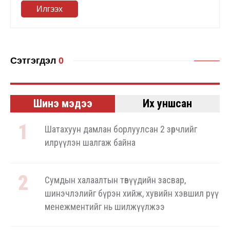
Илгээх
Сэтгэгдэл
0
Шинэ мэдээ
Их уншсан
Шатахуун дамлан борлуулсан 2 зөрчлийг
илрүүлэн шалгаж байна
Сумдын халаалтын төвүүдийн засвар,
шинэчлэлийг бүрэн хийж, хувийн хэвшил рүү
менежментийг нь шилжүүлжээ