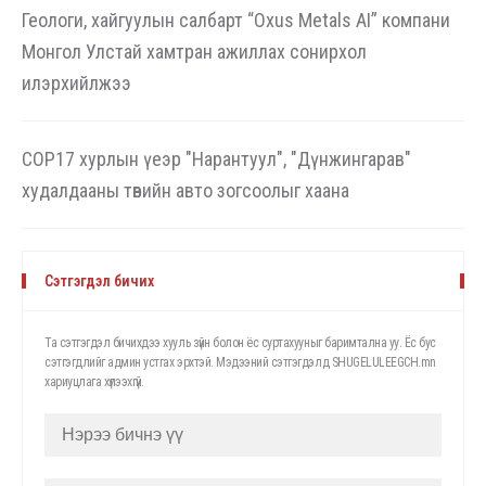
Геологи, хайгуулын салбарт “Oxus Metals AI” компани
Монгол Улстай хамтран ажиллах сонирхол
илэрхийлжээ
COP17 хурлын үеэр "Нарантуул", "Дүнжингарав"
худалдааны төвийн авто зогсоолыг хаана
Сэтгэгдэл бичих
Та сэтгэгдэл бичихдээ хууль зүйн болон ёс суртахууныг баримтална уу. Ёс бус
сэтгэгдлийг админ устгах эрхтэй. Мэдээний сэтгэгдэлд SHUGELULEEGCH.mn
хариуцлага хүлээхгүй.