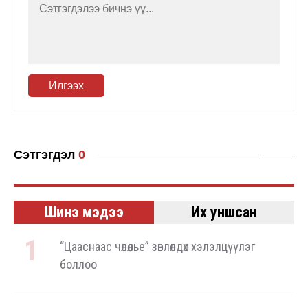
Илгээх
Сэтгэгдэл
0
Шинэ мэдээ
Их уншсан
“Цааснаас чөлөөлье” зөвлөлдөх хэлэлцүүлэг
боллоо