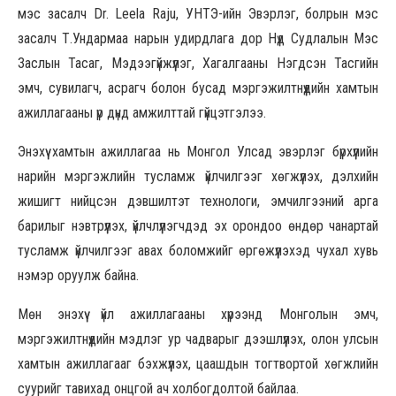
мэс засалч Dr. Leela Raju, УНТЭ-ийн Эвэрлэг, болрын мэс
засалч Т.Ундармаа нарын удирдлага дор Нүд Судлалын Мэс
Заслын Тасаг, Мэдээгүйжүүлэг, Хагалгааны Нэгдсэн Тасгийн
эмч, сувилагч, асрагч болон бусад мэргэжилтнүүдийн хамтын
ажиллагааны үр дүнд амжилттай гүйцэтгэлээ.
Энэхүү хамтын ажиллагаа нь Монгол Улсад эвэрлэг бүрхүүлийн
нарийн мэргэжлийн тусламж үйлчилгээг хөгжүүлэх, дэлхийн
жишигт нийцсэн дэвшилтэт технологи, эмчилгээний арга
барилыг нэвтрүүлэх, үйлчлүүлэгчдэд эх орондоо өндөр чанартай
тусламж үйлчилгээг авах боломжийг өргөжүүлэхэд чухал хувь
нэмэр оруулж байна.
Мөн энэхүү үйл ажиллагааны хүрээнд Монголын эмч,
мэргэжилтнүүдийн мэдлэг ур чадварыг дээшлүүлэх, олон улсын
хамтын ажиллагааг бэхжүүлэх, цаашдын тогтвортой хөгжлийн
суурийг тавихад онцгой ач холбогдолтой байлаа.