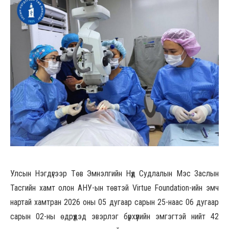
Улсын Нэгдүгээр Төв Эмнэлгийн Нүд Судлалын Мэс Заслын
Тасгийн хамт олон АНУ-ын төвтэй Virtue Foundation-ийн эмч
нартай хамтран 2026 оны 05 дугаар сарын 25-наас 06 дугаар
сарын 02-ны өдрүүдэд эвэрлэг бүрхүүлийн эмгэгтэй нийт 42