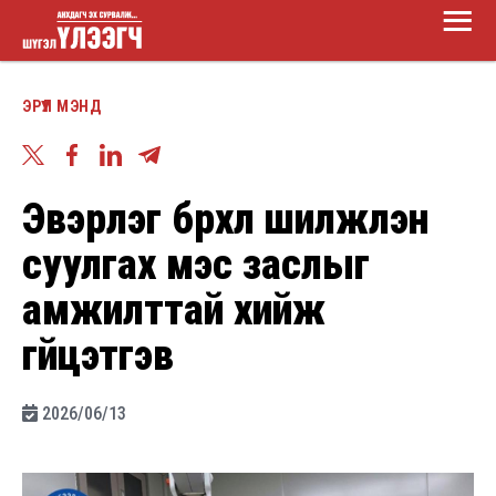
Main
Skip
Menu
to
Шүгэл
main
ЭРҮҮЛ МЭНД
үлээгч
content
Эвэрлэг бүрхүүл шилжүүлэн
суулгах мэс заслыг
амжилттай хийж
гүйцэтгэв
2026/06/13