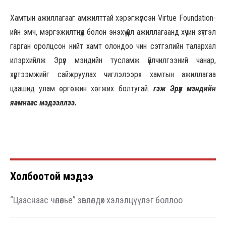
Хамтын ажиллагааг амжилттай хэрэгжүүлсэн Virtue Foundation-
ийн эмч, мэргэжилтнүүд болон энэхүү үйл ажиллагаанд хүчин зүтгэл
гарган оролцсон нийт хамт олондоо чин сэтгэлийн талархал
илэрхийлж Эрүүл мэндийн тусламж үйлчилгээний чанар,
хүртээмжийг сайжруулах чиглэлээрх хамтын ажиллагаа
цаашид улам өргөжин хөгжих болтугай.
гэж Эрүүл мэндийн
яамнаас мэдээллээ.
Холбоотой мэдээ
“Цааснаас чөлөөлье” зөвлөлдөх хэлэлцүүлэг боллоо