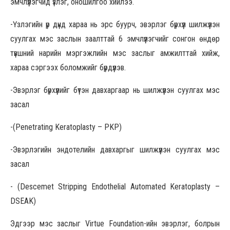
эмчлүүлэгчид үзлэг, оношилгоо хийлээ.
-Үзлэгийн үр дүнд хараа нь эрс буурч, эвэрлэг бүрхүүл шилжүүлэн
суулгах мэс заслын заалттай 6 эмчлүүлэгчийг сонгон өндөр
түвшний нарийн мэргэжлийн мэс заслыг амжилттай хийж,
хараа сэргээх боломжийг бүрдүүлэв.
-Эвэрлэг бүрхүүлийг бүтэн давхаргаар нь шилжүүлэн суулгах мэс
засал
-(Penetrating Keratoplasty – PKP)
-Эвэрлэгийн эндотелийн давхаргыг шилжүүлэн суулгах мэс
засал
- (Descemet Stripping Endothelial Automated Keratoplasty –
DSEAK)
Эдгээр мэс заслыг Virtue Foundation-ийн эвэрлэг, болрын