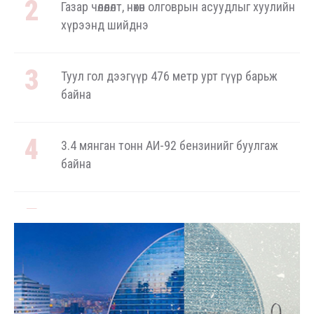
Газар чөлөөлөлт, нөхөн олговрын асуудлыг хуулийн
хүрээнд шийднэ
Туул гол дээгүүр 476 метр урт гүүр барьж
байна
3.4 мянган тонн АИ-92 бензинийг буулгаж
байна
Ерөнхий сайд БНХАУ-аас сар бүр 12-15 мянган
тонн АИ-92 автобензин тогтмол нийлүүлэх
хүсэлт тавилаа
Бамбай хоншоорт могойд хатгуулахаас