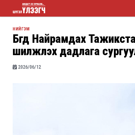
Шүгэл
НИЙГЭМ
Бүгд Найрамдах Тажикстан
үлээгч
шилжүүлэх дадлага сургу
2026/06/12