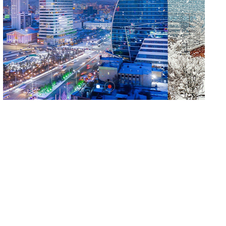
мянган тонн АИ-92 автобензин тогтмол
нийлүүлэх хүсэлт тавилаа
Бамбай хоншоорт могойд хатгуулахаас
сэрэмжлээрэй
Ц.Идэрбат: Мал эмнэлгийн салбарын
өрсөлдөх чадварыг нэмэгдүүлэхийн тулд 10
чиглэлээр 20 арга хэмжээ хэрэгжүүлнэ
Геологи, хайгуулын салбарт “Oxus Metals AI”
компани Монгол Улстай хамтран ажиллах
сонирхол илэрхийлжээ