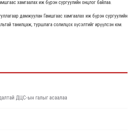
 гамшгаас хамгаалах иж бүрэн сургуулийн онцлог байлаа.
байгууллагаар дамжуулан Гамшгаас хамгаалах иж бүрэн сургуулийн
льтай танилцаж, туршлага солилцох хүсэлтийг ирүүлсэн юм.
адалтай ДЦС-ын галыг асаалаа