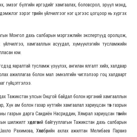
х, эмзэг бүлгийн иргэдийг хамгаалах, боловсрол, эрүүл мэнд,
йн дэмжлэг зэрэг төрийн үйлчилгээг нэг цэгээс цогцоор нь хүргэх
ллагын Монгол дахь салбарын мэргэжлийн экспертүүд оролцож,
х үйлчилгээ, хамгааллын асуудал, хүмүүнлэгийн тусламжийн
лласан юм.
сдэд яаралтай тусламж үзүүлэх, ангилан ялгалт хийх, халдвар
арлах ажиллагаа болон мал эмнэлгийн чиглэлээр гоц халдварт
ааг гүйцэтгэлээ.
дах Тажикстан улсын Онцгой байдал болон иргэний хамгааллын
, Хүн ам болон газар нутгийн хамгаалал хариуцсан төв газрын
ны газрын дарга Саидиён Насриддин, Хямрал хариуцсан төвийн
н шилжилт хөдөлгөөний байгууллагын Тажикстан дахь салбарын
ахло Рахимова, Хөтөлбөрийн ахлах ажилтан Мелибаев Парвиз