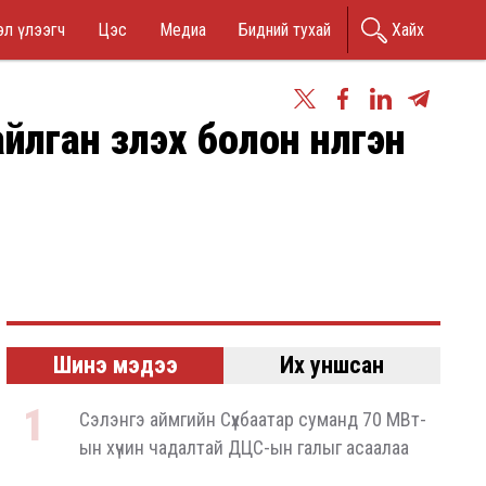
n
л үлээгч
Цэс
Медиа
Бидний тухай
Хайх
nu
н үзүүлэх болон нүүлгэн
Шинэ мэдээ
Их уншсан
Сэлэнгэ аймгийн Сүхбаатар суманд 70 МВт-
ын хүчин чадалтай ДЦС-ын галыг асаалаа