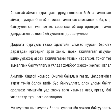
Архангай аймагт гурав дахь өдрөө үргэлжилж байгаа гамшга
аймаг, сумдын Онцгой комисс, гамшгаас хамгаалах алба, мэрг
байгууллагын хүн, техник хэрэгсэлтэйгээр оролцож, гам
удирдлагын зохион байгуулалтыг дээшлүүллээ.
Дадлага сургууль газар хөдлөлтийн улмаас нурсан барилг
дарагдсан иргэдийг эрэн хайж, аврах ажиллагааг явуул
шилжүүлэхэд аврах ажиллагааны техник хэрэгсэл, тоног төхөө
эмнэлгийн байгууллагын уялдаа холбоог хэрхэн хангах чиглэ
Аймгийн Онцгой комисс, Онцгой байдлын газар, Цагдаагийн 
зэрэг төрийн болон төрийн бус байгууллага, олон улсын бай
оролцож гамшгийн үед хариу арга хэмжээ авах, иргэд, ба
чиглэлээр туршлага солилцлоо.
Мөн нүүлгэн шилжүүлэх болон хуарангийн зохион байгуулалт