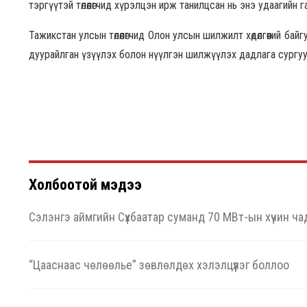
тэргүүтэй төлөөлөгчид хүрэлцэн ирж танилцсан нь энэ удаагийн
Тажикстан улсын төлөөлөгчид Олон улсын шилжилт хөдөлгөөний 
дуурайлган үзүүлэх болон нүүлгэн шилжүүлэх дадлага сургуу
Холбоотой мэдээ
Сэлэнгэ аймгийн Сүхбаатар суманд 70 МВт-ын хүчин ч
“Цааснаас чөлөөлье” зөвлөлдөх хэлэлцүүлэг боллоо