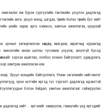
ас хамгаалах иж бүрэн сургуулийн тактикийн үзүүлэх дадлагад
эжлийн анги, эрүүл мэнд, цагдаа, төрийн болон төрийн бус нийт
шгийн үеийн хариу арга хэмжээ, хамтын ажиллагаа, шуурхай
ын орчныг загварчилсан нөхцөлд явагдаж, аврагчид нурангид
ан эмнэлгийн анхан шатны тусламж үзүүлж, аюулгүй бүсэд
рөмжийг хэрхэн ашиглах, холбоо зохион байгуулалт, удирдлага,
лээр хамтран ажилласан юм.
газар, Эрүүл мэндийн байгууллага, Улаан загалмайн нийгэмлэг
гууллагууд, орон нутгийн иргэд тус сургалт дадлагад идэвхтэй
йгууллагуудын бэлэн байдал, хамтын ажиллагааг сайжруулах
ын дадлагад нийт … иргэнийг хамруулж, гамшгийн үед иргэдийг