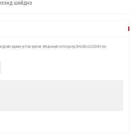
үрээнд шийднэ
этгэгдлийг админ устгах эрхтэй. Мэдээний сэтгэгдэлд SHUGELULEEGCH.mn