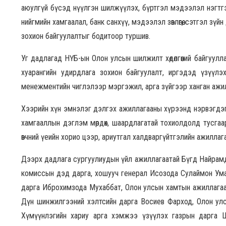
аюулгүй бүсэд нүүлгэн шилжүүлэх, бүртгэл мэдээлэл нэгтгэ
нийгмийн хамгаалал, банк санхүү, мэдээлэл зөвлөгөө, сэтгэл зү
зохион байгуулалтыг бодитоор туршив.
Уг дадлагад НҮБ-ын Олон улсын шилжилт хөдөлгөөний байгуу
хуарангийн удирдлага зохион байгуулалт, иргэдэд үзүүлэ
менежментийн чиглэлээр мэргэжил, арга зүйгээр ханган ажи
Хээрийн хүн эмнэлэг дэлгэх ажиллагааны хүрээнд нэрвэгдэг
хамгааллын дэглэм мөрдөх, шаардлагатай тохиолдолд тусга
өвчний үеийн хорио цээр, ариутгал халдваргүйтгэлийн ажиллаг
Дээрх дадлага сургуулиудын үйл ажиллагаатай Бүгд Найрам
комиссын дэд дарга, хошууч генерал Исозода Сулаймон Умар
дарга Иброхимзода Мухаббат, Олон улсын хамтын ажиллагаа
Дүн шинжилгээний хэлтсийн дарга Восиев Фарход, Олон улсы
Хүмүүнлэгийн хариу арга хэмжээ үзүүлэх газрын дарга Ш