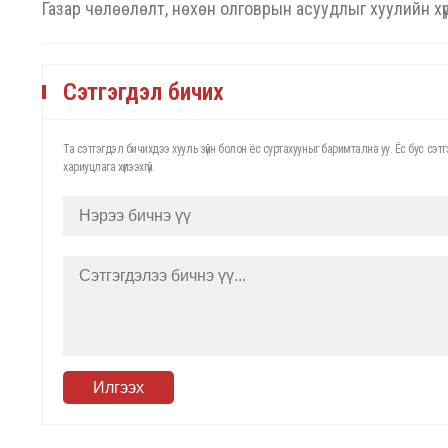
Газар чөлөөлөлт, нөхөн олговрын асуудлыг хуулийн х
Сэтгэгдэл бичих
Та сэтгэгдэл бичихдээ хууль зүйн болон ёс суртахууныг баримтална уу. Ёс бус с
хариуцлага хүлээхгүй.
Илгээх