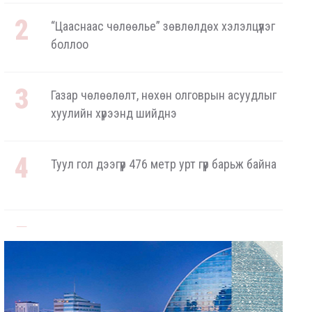
“Цааснаас чөлөөлье” зөвлөлдөх хэлэлцүүлэг
боллоо
Газар чөлөөлөлт, нөхөн олговрын асуудлыг
хуулийн хүрээнд шийднэ
Туул гол дээгүүр 476 метр урт гүүр барьж байна
3.4 мянган тонн АИ-92 бензинийг буулгаж
байна
Ерөнхий сайд БНХАУ-аас сар бүр 12-15