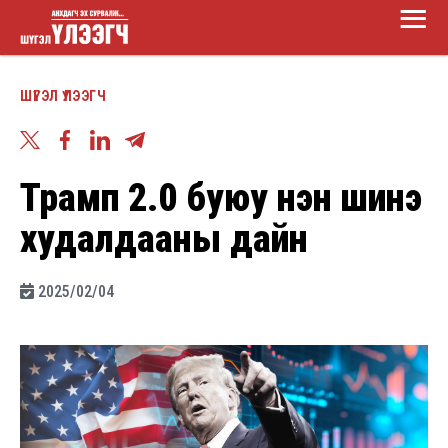
Main
Skip
Menu
to
Шүгэл
main
ШҮГЭЛ ҮЛЭЭГЧ
үлээгч
content
Трамп 2.0 буюу нэн шинэ
худалдааны дайн
2025/02/04