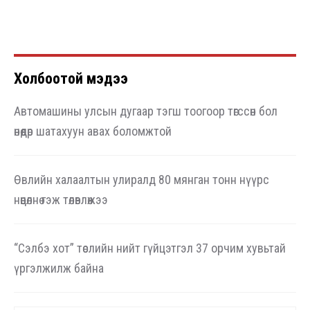
Холбоотой мэдээ
Автомашины улсын дугаар тэгш тоогоор төгссөн бол
өнөөдөр шатахуун авах боломжтой
Өвлийн халаалтын улиралд 80 мянган тонн нүүрс
нөөцөлнө гэж төлөвлөжээ
“Сэлбэ хот” төслийн нийт гүйцэтгэл 37 орчим хувьтай
үргэлжилж байна