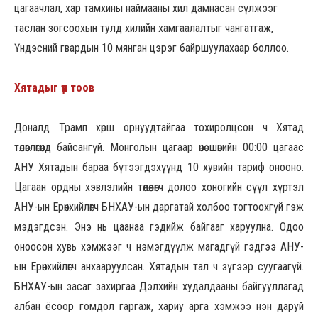
цагаачлал, хар тамхины наймааны хил дамнасан сүлжээг
таслан зогсоохын тулд хилийн хамгаалалтыг чангатгаж,
Үндэсний гвардын 10 мянган цэрэг байршуулахаар боллоо.
Хятадыг үл тоов
Доналд Трамп хөрш орнуудтайгаа тохиролцсон ч Хятад
төлөвлөгөөнд байсангүй. Монголын цагаар өнөө шөнийн 00:00 цагаас
АНУ Хятадын бараа бүтээгдэхүүнд 10 хувийн тариф онооно.
Цагаан ордны хэвлэлийн төлөөлөгч долоо хоногийн сүүл хүртэл
АНУ-ын Ерөнхийлөгч БНХАУ-ын даргатай холбоо тогтоохгүй гэж
мэдэгдсэн. Энэ нь цаанаа гэдийж байгааг харуулна. Одоо
оноосон хувь хэмжээг ч нэмэгдүүлж магадгүй гэдгээ АНУ-
ын Ерөнхийлөгч анхааруулсан. Хятадын тал ч зүгээр суугаагүй.
БНХАУ-ын засаг захиргаа Дэлхийн худалдааны байгууллагад
албан ёсоор гомдол гаргаж, хариу арга хэмжээ нэн даруй