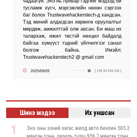
чадаагүй. Энэ нь луйвар гэдгийг мэдээд би
тусламж хүсч, мэргэжлийн нөхөн сэргээх
баг болох Trustwavehackerstech-д хандсан.
Тэд миний алдагдсан хөрөнгө оруулалтыг
мөрдөж, амжилттай олж авсан. Би маш их
талархаж, ижил төстэй нөхцөл байдалд
байгаа хүмүүст тэдний үйлчилгээг санал
болгож байна. Имэйл:
Trustwavehackerstech2 @ gmail com
2025/09/26
[ 149.34.244.141 ]
Шинэ мэдээ
Их уншсан
Энэ оны эхний хагас жилд авто бензин 505.2
мянган тонн, дизель түлш 956.7 мянган тонн