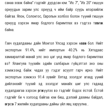
санаа зовж байна” гэдгийг дурдсан юм. “Их 7”, “Их 20” гишүүн
орнуудын зарим улс орнууд ч ийм байр суурь илэрхийлж
байгаа. Япон, Солонгос, Европын холбоо болон түүний гишүүн
орнууд хэрхэн ямар бодлого баримтлах вэ гэдгээ төлөвлөж
байна.
Гэвч худалдааны дайн Монгол Улсад хэрхэн нөлөөлөх бол. Нийт
экспортын 91.4%, нийт импортын 40.2% нь Хятадаас
хамааралтай манай улс энэ цаг үед ямар бодлого баримтлах
вэ? Ялангуяа түүхийн эдийн салбарын гүйцэтгэл энэ оны
хэмжээнд байж чадах уу гэдэг асуулт гарч ирнэ. Нийт
экспортын хэмжээ 91.4 хувийг Хятад эзэлдэг агаад үүний
дийлэнхийг түүхий эд эзэлдэг манайх шиг улс гадаад
худалдаагаа хэрхэн өргөжүүлэх вэ гэдгийг бодох ёстой. Ёстой
гэдгийг би ч хэлээд байгаа юм биш, дэлхий дахины байдал,
өнгөрсөн 7 жилийн худалдааны дайны үйл явц харуулна...