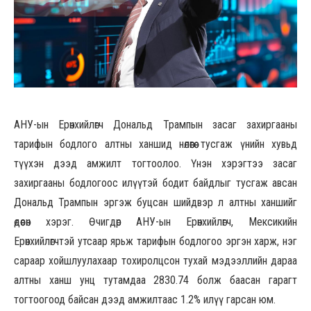
АНУ-ын Ерөнхийлөгч Дональд Трампын засаг захиргааны
тарифын бодлого алтны ханшид нөлөөгөө тусгаж үнийн хувьд
түүхэн дээд амжилт тогтоолоо. Үнэн хэрэгтээ засаг
захиргааны бодлогоос илүүтэй бодит байдлыг тусгаж авсан
Дональд Трампын эргэж буцсан шийдвэр л алтны ханшийг
өдөөсөн хэрэг. Өчигдөр АНУ-ын Ерөнхийлөгч, Мексикийн
Ерөнхийлөгчтэй утсаар ярьж тарифын бодлогоо эргэн харж, нэг
сараар хойшлуулахаар тохиролцсон тухай мэдээллийн дараа
алтны ханш унц тутамдаа 2830.74 болж баасан гарагт
тогтоогоод байсан дээд амжилтаас 1.2% илүү гарсан юм.