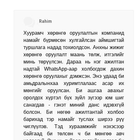
Rahim
Хуурамч хөрөнгө оруулалтын компанид
намайг бүрмөсөн хулгайлсан аймшигтай
туршлага надад тохиолдсон. Анхны жижиг
хөрөнгө оруулалт маань төлж, итгэлийг
минь төрүүлсэн. Дараа нь нэг ажилтан
надтай WhatsApp-аар холбогдож дахин
хөрөнгө оруулахыг дэмжсэн. Энэ удаад би
амьдралынхаа хуримтлалаас асар их
мөнгийг оруулсан. Би ашгаа авахыг
оролдох хүртэл бүх зүйл зүгээр юм шиг
санагдав - гэнэт миний данс идэвхгүй
болсон. Би нөгөө ажилтантай холбоо
барихад тэр намайг туслах ширээ рүү
чиглүүлэв. Тэд хураамжийг нэхэсээр
байгаад би төлсөн ч би мөнгөө авч