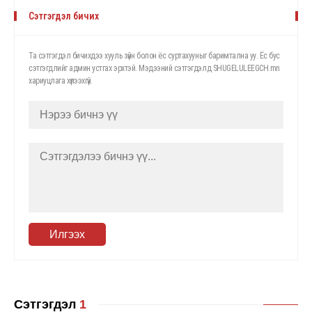
Сэтгэгдэл бичих
Та сэтгэгдэл бичихдээ хууль зүйн болон ёс суртахууныг баримтална уу. Ёс бус
сэтгэгдлийг админ устгах эрхтэй. Мэдээний сэтгэгдэлд SHUGELULEEGCH.mn
хариуцлага хүлээхгүй.
Илгээх
Сэтгэгдэл
1