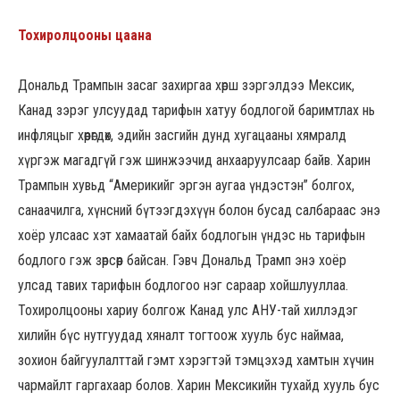
Тохиролцооны цаана
Дональд Трампын засаг захиргаа хөрш зэргэлдээ Мексик,
Канад зэрэг улсуудад тарифын хатуу бодлогой баримтлах нь
инфляцыг хөөрөгдөх, эдийн засгийн дунд хугацааны хямралд
хүргэж магадгүй гэж шинжээчид анхааруулсаар байв. Харин
Трампын хувьд “Америкийг эргэн аугаа үндэстэн” болгох,
санаачилга, хүнсний бүтээгдэхүүн болон бусад салбараас энэ
хоёр улсаас хэт хамаатай байх бодлогын үндэс нь тарифын
бодлого гэж зөрсөөр байсан. Гэвч Дональд Трамп энэ хоёр
улсад тавих тарифын бодлогоо нэг сараар хойшлууллаа.
Тохиролцооны хариу болгож Канад улс АНУ-тай хиллэдэг
хилийн бүс нутгуудад хяналт тогтоож хууль бус наймаа,
зохион байгуулалттай гэмт хэрэгтэй тэмцэхэд хамтын хүчин
чармайлт гаргахаар болов. Харин Мексикийн тухайд хууль бус