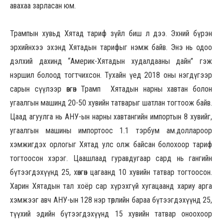
авахаа зарласан юм.
Трампын хувьд Хятад тариф зүйл биш л дээ. Эхний бүрэн
эрхийнхээ эхэнд Хятадын тарифыг нэмж байв. Энэ нь одоо
дэлхий дахинд “Америк-Хятадын худалдааны дайн” гэж
нэршил болоод тогтчихсон. Тухайн үед 2018 оны нэгдүгээр
сарын сүүлээр өвгөн Трамп Хятадын нарны хавтан болон
угаалгын машинд 20-50 хувийн татварыг шатлан тогтоож байв.
Цаад агуулга нь АНУ-ын нарны хавтангийн импортын 8 хувийг,
угаалгын машины импортоос 1.1 тэрбум ам.доллароор
хэмжигдэх орлогыг Хятад улс олж байсан болохоор тариф
тогтоосон хэрэг. Цаашлаад гуравдугаар сард нь гангийн
бүтээгдэхүүнд 25, хөнгөн цагаанд 10 хувийн татвар тогтоосон.
Харин Хятадын тал хоёр сар хүрэхгүй хугацаанд хариу арга
хэмжээг авч АНУ-ын 128 нэр төрлийн бараа бүтээгдэхүүнд 25,
түүхий эдийн бүтээгдэхүүнд 15 хувийн татвар оноохоор