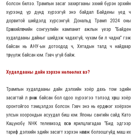
болсон билээ. Трампын засаг захиргааны эхний бүрэн эрхийн
хүрээнд үр дүнд хүрээгүй энэ байдал Байдены үед ч
дорвитой шийдэлд хүрсэнгүй. Дональд Трамп 2024 оны
Ерөнхийлөгчийн сонгуулийн кампанит ажлын үеэр “Байден
худалдааны дайныг шийдэж чадахгүй, чухам би л чадна” гэж
байсан нь АНУ-ын дотоодод ч, Хятадын талд ч найдвар
төрүүлж байсан юм. Гэвч үгүй байж.
Худалдааны дайн хэрхэн нөлөөлөх вэ?
Трампын худалдааны дайн дэлхийн хоёр дахь том эдийн
засагтай л өрнөж байсан бол одоо хүрээгээ тэлээд хөрш хоёр
оронтойгоо тэмцэлдэх болсон. Гэвч энэ нь ердөө нэг хоёрхон
улсын хоорондын асуудал биш юм. Японы сангийн сайд Като
Кацүнобү NHK телевизэд өгсөн ярилцлагадаа “Бид эдгээр
тариф дэлхийн эдийн засагт хэрхэн нөлөөлж болзошгүйд маш их