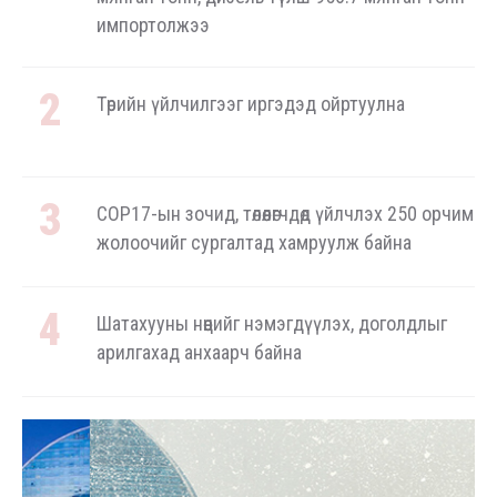
импортолжээ
Төрийн үйлчилгээг иргэдэд ойртуулна
COP17-ын зочид, төлөөлөгчдөд үйлчлэх 250 орчим
жолоочийг сургалтад хамруулж байна
Шатахууны нөөцийг нэмэгдүүлэх, доголдлыг
арилгахад анхаарч байна
ОХУ-аас шатахууны импорт тасралтгүй
хийгдэж байна