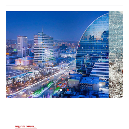
Аялал жуулчлалын компанийн автомашиныг
ШТС-ууд хязгаарлалтгүй шатахуун олгох
боломжоор хангана
“Нүүрс пиролизийн үйлдвэр”-ийг төр, хувийн
хэвшлийн түншлэлээр хэрэгжүүлэх
тогтоолын төслийг дэмжлээ
Мал угаалгын ажил үргэлжилж байна
Долоодугаар сард 709.503 зөрчил
бүртгэгджээ