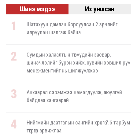
Шинэ мэдээ
Их уншсан
Шатахуун дамлан борлуулсан 2 зөрчлийг
илрүүлэн шалгаж байна
Сумдын халаалтын төвүүдийн засвар,
шинэчлэлийг бүрэн хийж, хувийн хэвшил рүү
менежментийг нь шилжүүлжээ
Анхаарал сэрэмжээ нэмэгдүүлж, аюулгүй
байдлаа хангаарай
Нийгмийн даатгалын сангийн хөрөнгө 7.6 тэрбум
төгрөгөөр арвижлаа