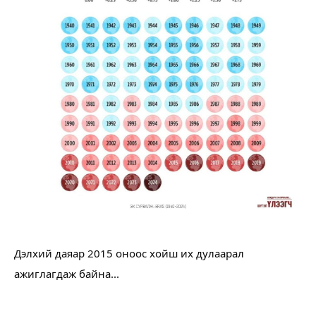
Дэлхий даяар 2015 оноос хойш их дулаарал
ажиглагдаж байна...