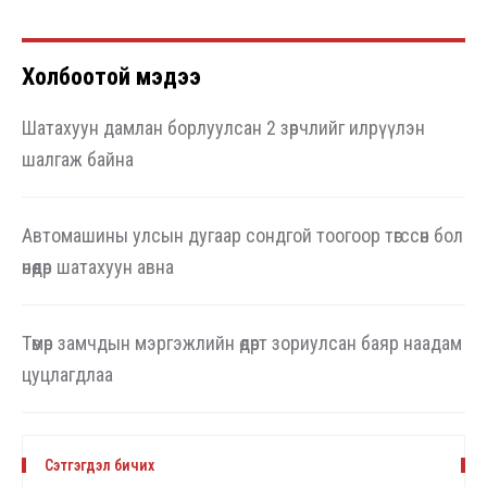
Холбоотой мэдээ
Шатахуун дамлан борлуулсан 2 зөрчлийг илрүүлэн
шалгаж байна
Автомашины улсын дугаар сондгой тоогоор төгссөн бол
өнөөдөр шатахуун авна
Төмөр замчдын мэргэжлийн өдөрт зориулсан баяр наадам
цуцлагдлаа
Сэтгэгдэл бичих