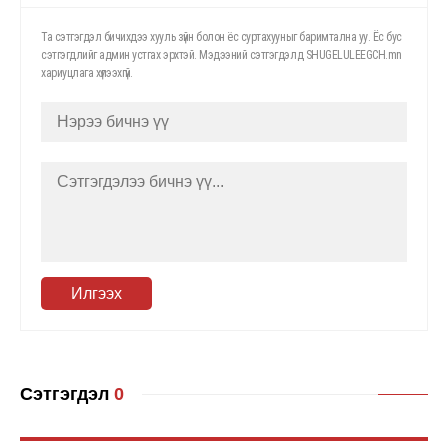
Та сэтгэгдэл бичихдээ хууль зүйн болон ёс суртахууныг баримтална уу. Ёс бус
сэтгэгдлийг админ устгах эрхтэй. Мэдээний сэтгэгдэлд SHUGELULEEGCH.mn
хариуцлага хүлээхгүй.
Илгээх
Сэтгэгдэл
0