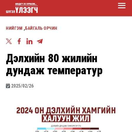
Main
Skip
Menu
to
Шүгэл
main
,
НИЙГЭМ
БАЙГАЛЬ ОРЧИН
үлээгч
content
Дэлхийн 80 жилийн
дундаж температур
2025/02/26