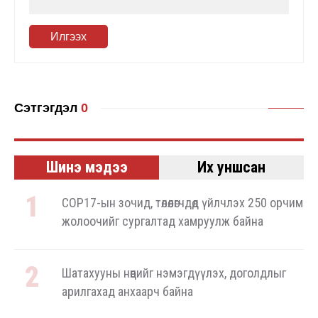
Илгээх
Сэтгэгдэл
0
Шинэ мэдээ
Их уншсан
COP17-ын зочид, төлөөлөгчдөд үйлчлэх 250 орчим
жолоочийг сургалтад хамруулж байна
Шатахууны нөөцийг нэмэгдүүлэх, доголдлыг
арилгахад анхаарч байна