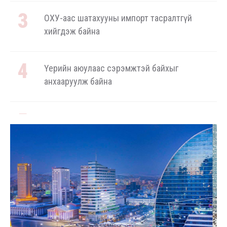
ОХУ-аас шатахууны импорт тасралтгүй
хийгдэж байна
Үерийн аюулаас сэрэмжтэй байхыг
анхааруулж байна
“Чингис хаан” олон улсын нисэх буудал руу
нийтийн тээврийн автобус 24 цагаар
үйлчилж байна
Замын хөдөлгөөнд оролцохдоо улсын бүртгэлийн
дугаараа стандартын дагуу бүрэн бүтэн
байлгахыг зөвлөлөө