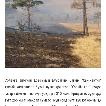
Сэлэнгэ аймгийн Ерөө сумын Буурагчин багийн "Хан-Хэнтий"
тусгай хамгаалалт бүхий нутаг дэвсгэр “Хэрийн гол” гэдэг
газар /аймгийн төвөөс зүүн урд зүгт 310 км-т, Ерөө сумаас зүүн урд
зүгт 265 км-т, Мандал сумаас зүүн хойд зүгт 120 км орчим-д/