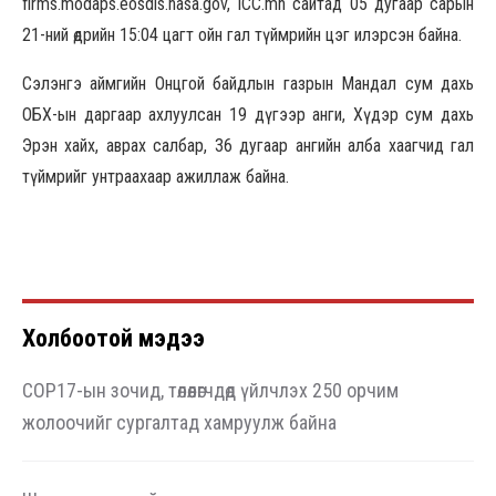
firms.modaps.eosdis.nasa.gov, ICC.mn сайтад 05 дугаар сарын
21-ний өдрийн 15:04 цагт ойн гал түймрийн цэг илэрсэн байна.
Сэлэнгэ аймгийн Онцгой байдлын газрын Мандал сум дахь
ОБХ-ын даргаар ахлуулсан 19 дүгээр анги, Хүдэр сум дахь
Эрэн хайх, аврах салбар, 36 дугаар ангийн алба хаагчид гал
түймрийг унтраахаар ажиллаж байна.
Холбоотой мэдээ
COP17-ын зочид, төлөөлөгчдөд үйлчлэх 250 орчим
жолоочийг сургалтад хамруулж байна