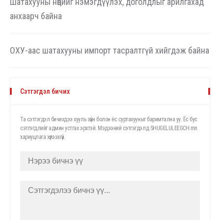
Шатахууны нөөцийг нэмэгдүүлэх, доголдлыг арилгахад
анхаарч байна
ОХУ-аас шатахууны импорт тасралтгүй хийгдэж байна
Сэтгэгдэл бичих
Та сэтгэгдэл бичихдээ хууль зүйн болон ёс суртахууныг баримтална уу. Ёс бус
сэтгэгдлийг админ устгах эрхтэй. Мэдээний сэтгэгдэлд SHUGELULEEGCH.mn
хариуцлага хүлээхгүй.