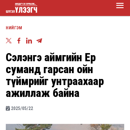
Main
Skip
Menu
to
Шүгэл
main
НИЙГЭМ
үлээгч
content
Сэлэнгэ аймгийн Ерөө
суманд гарсан ойн
түймрийг унтраахаар
ажиллаж байна
2025/05/22