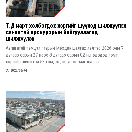
Т.Д нарт холбогдох хэргийг шүүхэд шилжүүлэх
саналтай прокурорын байгууллагад
шилжүүлэв
Авлигатай тэмцэх газрын Мөрдөн шалгах хэлтэс 2026 оны 7
дугаар сарын 27-ноос 8 дугаар сарын 02-ны өдрүүдэд гэмт
хэргийн шинжтэй 58 гомдол, мэдээллийг шалгав. ...
2026/08/04