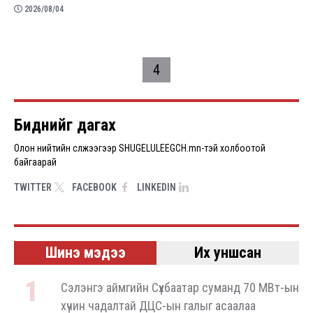
2026/08/04
Pagination
4
Биднийг дагах
Олон нийтийн сүлжээгээр SHUGELULEEGCH.mn-тэй холбоотой
байгаарай
TWITTER
FACEBOOK
LINKEDIN
Шинэ мэдээ
Их уншсан
Сэлэнгэ аймгийн Сүхбаатар суманд 70 МВт-ын
хүчин чадалтай ДЦС-ын галыг асаалаа