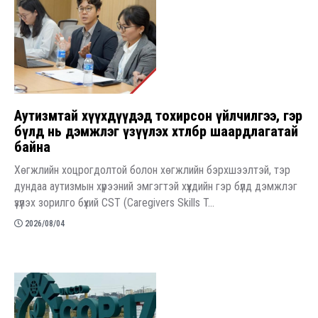
Аутизмтай хүүхдүүдэд тохирсон үйлчилгээ, гэр
бүлд нь дэмжлэг үзүүлэх хөтөлбөр шаардлагатай
байна
Хөгжлийн хоцрогдолтой болон хөгжлийн бэрхшээлтэй, тэр
дундаа аутизмын хүрээний эмгэгтэй хүүхдийн гэр бүлд дэмжлэг
үзүүлэх зорилго бүхий СST (Caregivers Skills T...
2026/08/04