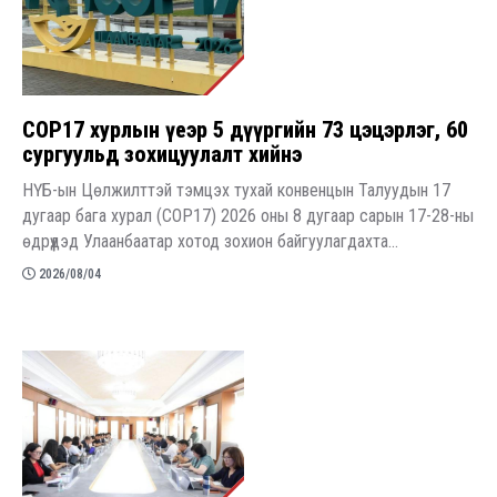
COP17 хурлын үеэр 5 дүүргийн 73 цэцэрлэг, 60
сургуульд зохицуулалт хийнэ
НҮБ-ын Цөлжилттэй тэмцэх тухай конвенцын Талуудын 17
дугаар бага хурал (COP17) 2026 оны 8 дугаар сарын 17-28-ны
өдрүүдэд Улаанбаатар хотод зохион байгуулагдахта...
2026/08/04