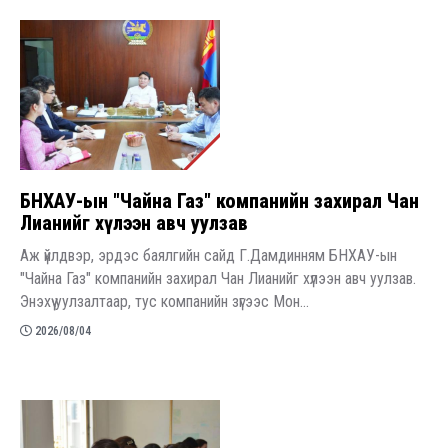
БНХАУ-ын "Чайна Газ" компанийн захирал Чан
Лианийг хүлээн авч уулзав
Аж үйлдвэр, эрдэс баялгийн сайд Г.Дамдинням БНХАУ-ын
"Чайна Газ" компанийн захирал Чан Лианийг хүлээн авч уулзав.
Энэхүү уулзалтаар, тус компанийн зүгээс Мон...
2026/08/04