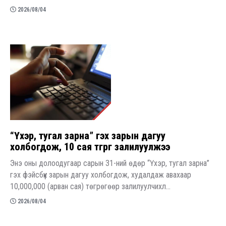
2026/08/04
“Үхэр, тугал зарна” гэх зарын дагуу
холбогдож, 10 сая төгрөг залилуулжээ
Энэ оны долоодугаар сарын 31-ний өдөр “Үхэр, тугал зарна”
гэх фэйсбүүк зарын дагуу холбогдож, худалдаж авахаар
10,000,000 (арван сая) төгрөгөөр залилуулчихл...
2026/08/04