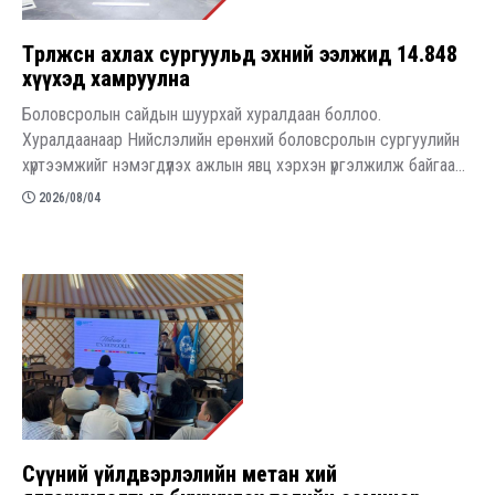
Төрөлжсөн ахлах сургуульд эхний ээлжид 14.848
хүүхэд хамруулна
Боловсролын сайдын шуурхай хуралдаан боллоо.
Хуралдаанаар Нийслэлийн ерөнхий боловсролын сургуулийн
хүртээмжийг нэмэгдүүлэх ажлын явц хэрхэн үргэлжилж байгаа...
2026/08/04
Сүүний үйлдвэрлэлийн метан хий