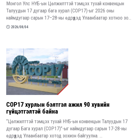
Монгол Улс НҮБ-ын Цөлжилттэй тэмцэх тухай конвенцын
Талуудын 17 дугаар бага хурал (COP17)-ыг 2026 оны
наймдугаар сарын 17–28-ны өдрүүдэд Улаанбаатар хотноо зо...
2026/08/04
COP17 хурлын бэлтгэл ажил 90 хувийн
гүйцэтгэлтэй байна
“Цөлжилттэй тэмцэх тухай НҮБ-ын конвенцын Талуудын 17
дугаар Бага хурал (COP17)”-ыг наймдугаар сарын 17-28-ны
өдрүүдэд Улаанбаатар хотод зохион байгуулна. ...