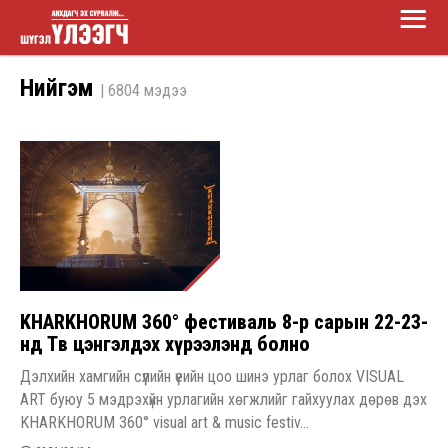
Main
Skip
Menu
to
Шүгэл
main
Нийгэм
| 6804 мэдээ
үлээгч
content
KHARKHORUM 360° фестиваль 8-р сарын 22-23-
нд Төв цэнгэлдэх хүрээлэнд болно
Дэлхийн хамгийн сүүлийн үеийн цоо шинэ урлаг болох VISUAL
ART буюу 5 мэдрэхүйн урлагийн хөгжлийг гайхуулах дөрөв дэх
KHARKHORUM 360° visual art & music festiv...