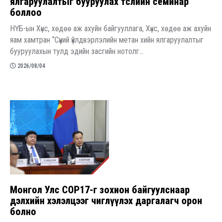
ялгаруулалтыг бууруулах төслийн семинар
боллоо
НҮБ-ын Хүнс, хөдөө аж ахуйн байгууллага, Хүнс, хөдөө аж ахуйн
яам хамтран “Сүүний үйлдвэрлэлийн метан хийн ялгаруулалтыг
бууруулахын тулд эдийн засгийн нотолг...
2026/08/04
Монгол Улс COP17-г зохион байгуулснаар
дэлхийн хэлэлцээг чиглүүлэх даргалагч орон
болно