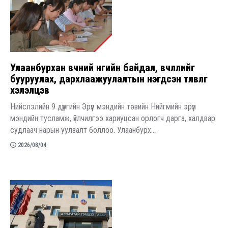
Улаанбурхан өвчний өнөөгийн байдал, өвчлөлийг
бууруулах, дархлаажуулалтын нэгдсэн төлөвлөгөө
хэлэлцэв
Нийслэлийн 9 дүүргийн Эрүүл мэндийн төвийн Нийгмийн эрүүл
мэндийн тусламж, үйлчилгээ хариуцсан орлогч дарга, халдвар
судлаач нарын уулзалт боллоо. Улаанбурх...
2026/08/04