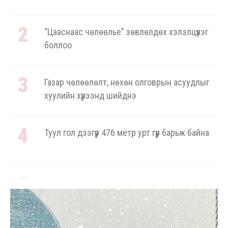
“Цааснаас чөлөөлье” зөвлөлдөх хэлэлцүүлэг
боллоо
Газар чөлөөлөлт, нөхөн олговрын асуудлыг
хуулийн хүрээнд шийднэ
Туул гол дээгүүр 476 метр урт гүүр барьж байна
3.4 мянган тонн АИ-92 бензинийг буулгаж
байна