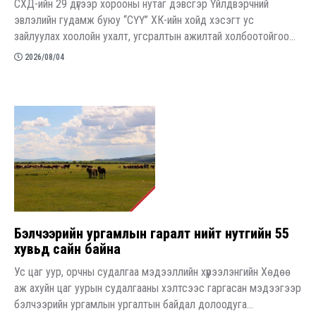
СХД-ийн 29 дүгээр хорооны нутаг дэвсгэр Үйлдвэрчний
эвлэлийн гудамж буюу “СҮҮ” ХК-ийн хойд хэсэгт ус
зайлуулах хоолойн ухалт, угсралтын ажилтай холбоотойгоо...
2026/08/04
Бэлчээрийн ургамлын гаралт нийт нутгийн 55
хувьд сайн байна
Ус цаг уур, орчны судалгаа мэдээллийн хүрээлэнгийн Хөдөө
аж ахуйн цаг уурын судалгааны хэлтсээс гаргасан мэдээгээр
бэлчээрийн ургамлын ургалтын байдал долоодуга...