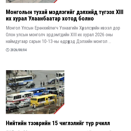
Монголын тухай мэдлэгийг дэлхийд түгээх XIII
их хурал Улаанбаатар хотод болно
Монгол Улсын Ерөнхийлөгч Ухнаагийн Хүрэлсүхийн ивээл дор
Олон улсын монголч эрдэмтдийн XIII их хурал 2026 оны
наймдугаар сарын 10-13-ны өдрүүдэд Дэлхийн монгол ...
2026/08/04
Нийтийн тээврийн 15 чиглэлийг түр өөрчиллөө