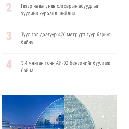
Газар чөлөөлөлт, нөхөн олговрын асуудлыг
хуулийн хүрээнд шийднэ
Туул гол дээгүүр 476 метр урт гүүр барьж
байна
3.4 мянган тонн АИ-92 бензинийг буулгаж
байна
Ерөнхий сайд БНХАУ-аас сар бүр 12-15
мянган тонн АИ-92 автобензин тогтмол
нийлүүлэх хүсэлт тавилаа
Бамбай хоншоорт могойд хатгуулахаас