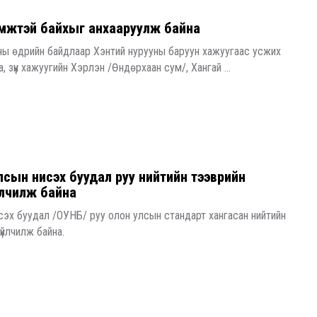
мжтэй байхыг анхааруулж байна
ны өдрийн байдлаар Хэнтий нурууны баруун хажуугаас усжих
, зүүн хажуугийн Хэрлэн /Өндөрхаан сум/, Хангай ...
лсын нисэх буудал руу нийтийн тээврийн
йлчилж байна
исэх буудал /ОУНБ/ руу олон улсын стандарт хангасан нийтийн
үйлчилж байна.