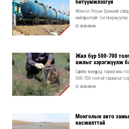
битүүмжлэхгүй
Монгол Улсын Ерөнхий сайд
нийлүүлэлтийг тогтворжуулах
2026/08/06
Жил бүр 500-700 тол
ажлыг хэрэгжүүлж б
Сүүлийн жилүүдэд тарваганы т
500-700 толгой тарвагыг сэр
2026/08/06
Монголын авто замын
насжилттай