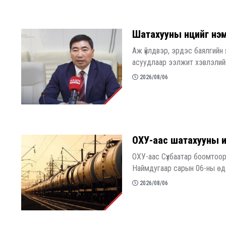
Шатахууны нөөцийг нэ
Аж үйлдвэр, эрдэс баялгийн
асуудлаар ээлжит хэвлэлийн
2026/08/06
ОХУ-аас шатахууны и
ОХУ-аас Сүхбаатар боомтоор
Наймдугаар сарын 06-ны өдөр
2026/08/06