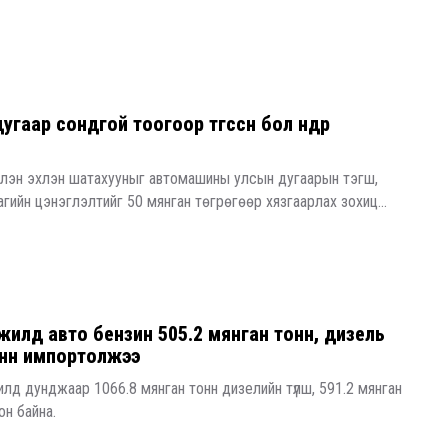
ар сондгой тоогоор төгссөн бол өнөөдөр
хлэн эхлэн шатахууныг автомашины улсын дугаарын тэгш,
гийн цэнэглэлтийг 50 мянган төгрөгөөр хязгаарлах зохиц...
жилд авто бензин 505.2 мянган тонн, дизель
онн импортолжээ
лд дунджаар 1066.8 мянган тонн дизелийн түлш, 591.2 мянган
он байна.