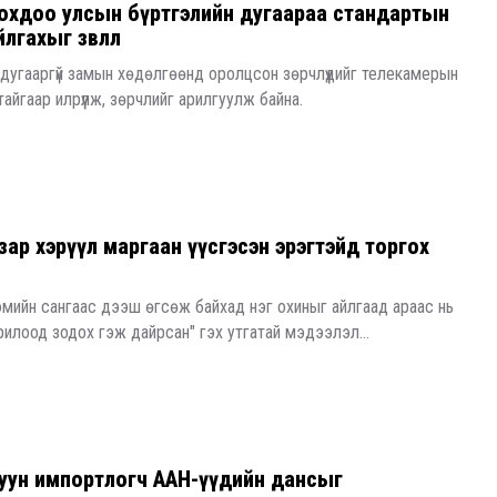
лцохдоо улсын бүртгэлийн дугаараа стандартын
гахыг зөвлөлөө
дугааргүй замын хөдөлгөөнд оролцсон зөрчлүүдийг телекамерын
йгаар илрүүлж, зөрчлийг арилгуулж байна.
зар хэрүүл маргаан үүсгэсэн эрэгтэйд торгох
 эмийн сангаас дээш өгсөж байхад нэг охиныг айлгаад араас нь
рилоод зодох гэж дайрсан" гэх утгатай мэдээлэл...
хуун импортлогч ААН-үүдийн дансыг