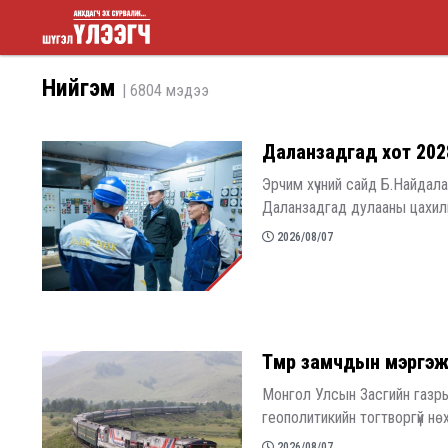
Шүгэл
Нийгэм
| 6804 мэдээ
үлээгч
Даланзадгад хот 202
Эрчим хүчний сайд Б.Найдал
Даланзадгад дулааны цахилга
2026/08/07
Төмөр замчдын мэргэж
Монгол Улсын Засгийн газры
геополитикийн тогтворгүй нө
2026/08/07