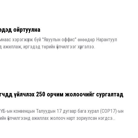
гэдэд ойртуулна
яамнаас хэрэгжүүлж буй "Явуулын оффис" өнөөдөр Нарантуул
 ажиллаж, иргэдэд төрийн үйлчилгээг хүргэлээ.
өлөгчдөд үйлчлэх 250 орчим жолоочийг сургалтад
ҮБ-ын конвенцын Талуудын 17 дугаар бага хурал (COP17)-ын
ийн үйлчилгээнд ажиллах жолооч нарт зориулсан нэгдсэ...