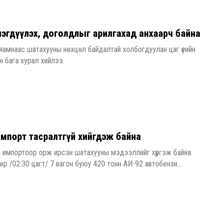
мэгдүүлэх, доголдлыг арилгахад анхаарч байна
 яамнаас шатахууны нөхцөл байдалтай холбогдуулан цаг үеийн
 бага хурал хийлээ.
мпорт тасралтгүй хийгдэж байна
 импортоор орж ирсэн шатахууны мэдээллийг хүргэж байна.
 /02:30 цагт/ 7 вагон буюу 420 тонн АИ-92 автобензи...