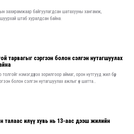
ын захирамжаар байгуулагдсан шатахууны хангамж,
 шуурхай штаб хуралдсан байна.
гой тарвагыг сэргээн болон сэлгэн нутагшуулах
айна
оо толгойг нэмэгдүүлэх зорилгоор аймаг, орон нутгууд жил бүр
гээн болон сэлгэн нутагшуулах ажлыг үе шатта...
 талаас илүү хувь нь 13-аас дээш жилийн