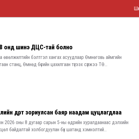
Ma
Skip
Шү
to
Me
main
content
8 онд шинэ ДЦС-тай болно
аа өвөлжилтийн бэлтгэл хангах асуудлаар Өмнөговь аймгийн
ан станц, Өмнөд бүсийн цахилгаан түгээх сүлжээ ТӨ...
лийн өдөрт зориулсан баяр наадам цуцлагдлаа
н 2026 оны 8 дугаар сарын 5-ны өдрийн хуралдаанаас дэлхийн
хцөл байдалтай холбогдуулан бүх шатанд хэмнэлтий...