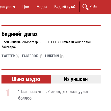
in
гэл үлээгч
Цэс
Медиа
Бидний тухай
Хайх
nu
Биднийг дагах
Олон нийтийн сүлжээгээр SHUGELULEEGCH.mn-тэй холбоотой
байгаарай
TWITTER
FACEBOOK
LINKEDIN
Шинэ мэдээ
Их уншсан
“Цааснаас чөлөөлье” зөвлөлдөх хэлэлцүүлэг
боллоо