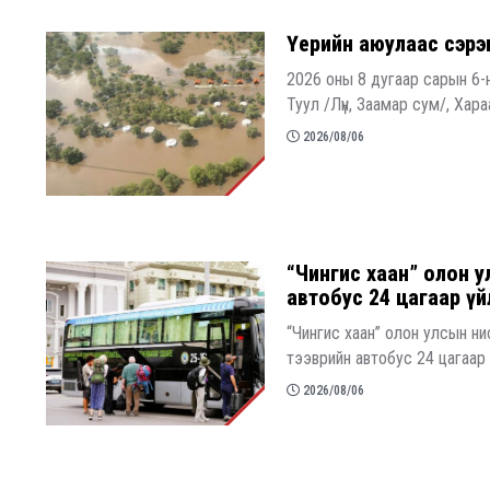
Үерийн аюулаас сэрэ
2026 оны 8 дугаар сарын 6-
Туул /Лүн, Заамар сум/, Хараа
2026/08/06
“Чингис хаан” олон у
автобус 24 цагаар ү
“Чингис хаан” олон улсын н
тээврийн автобус 24 цагаар 
2026/08/06