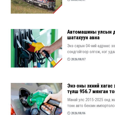
Автомашины улсын дуга
шатахуун авна
Энэ сарын 04-ний өдрөөс э
сондгойгоор олгож, нэг удаа
2026/08/07
Энэ оны эхний хагас 
түлш 956.7 мянган т
Манай улс 2015-2025 онд жи
тонн авто бензин импортолс
2026/08/06