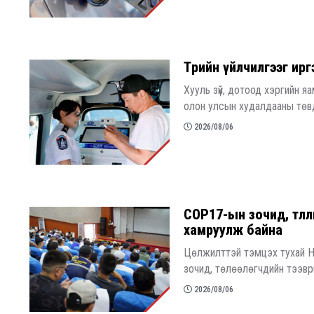
Төрийн үйлчилгээг ир
Хууль зүй, дотоод хэргийн 
олон улсын худалдааны төвд
2026/08/06
COP17-ын зочид, төлө
хамруулж байна
Цөлжилттэй тэмцэх тухай Н
зочид, төлөөлөгчдийн тээвр
2026/08/06