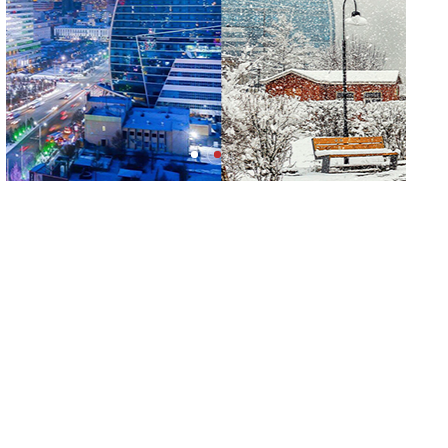
сэрэмжлээрэй
Ц.Идэрбат: Мал эмнэлгийн салбарын өрсөлдөх
чадварыг нэмэгдүүлэхийн тулд 10
чиглэлээр 20 арга хэмжээ хэрэгжүүлнэ
Геологи, хайгуулын салбарт “Oxus Metals AI”
компани Монгол Улстай хамтран ажиллах
сонирхол илэрхийлжээ
COP17 хурлын үеэр "Нарантуул",
"Дүнжингарав" худалдааны төвийн авто
зогсоолыг хаана