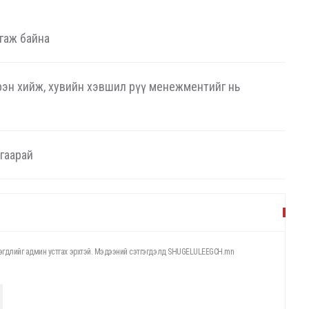
гаж байна
рэн хийж, хувийн хэвшил рүү менежментийг нь
гаарай
этгэгдлийг админ устгах эрхтэй. Мэдээний сэтгэгдэлд SHUGELULEEGCH.mn