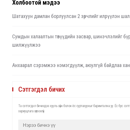
Холбоотой мэдээ
Шатахуун дамлан борлуулсан 2 зөрчлийг илрүүлэн шал
Сумдын халаалтын төвүүдийн засвар, шинэчлэлийг бү
шилжүүлжээ
Анхаарал сэрэмжээ нэмэгдүүлж, аюулгүй байдлаа хан
Сэтгэгдэл бичих
Та сэтгэгдэл бичихдээ хууль зүйн болон ёс суртахууныг баримтална уу. Ёс бус с
хариуцлага хүлээхгүй.