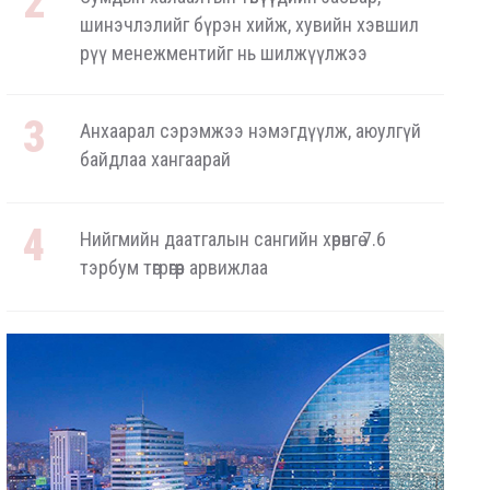
шинэчлэлийг бүрэн хийж, хувийн хэвшил
рүү менежментийг нь шилжүүлжээ
Анхаарал сэрэмжээ нэмэгдүүлж, аюулгүй
байдлаа хангаарай
Нийгмийн даатгалын сангийн хөрөнгө 7.6
тэрбум төгрөгөөр арвижлаа
Аялал жуулчлалын компанийн автомашиныг
ШТС-ууд хязгаарлалтгүй шатахуун олгох
боломжоор хангана
“Нүүрс пиролизийн үйлдвэр”-ийг төр, хувийн