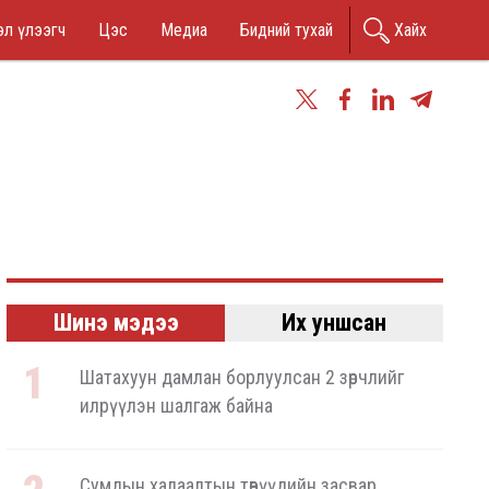
n
л үлээгч
Цэс
Медиа
Бидний тухай
Хайх
nu
Шинэ мэдээ
Их уншсан
Шатахуун дамлан борлуулсан 2 зөрчлийг
илрүүлэн шалгаж байна
Сумдын халаалтын төвүүдийн засвар,