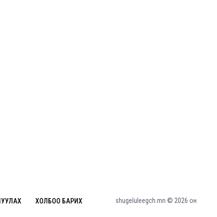
COP17-ын зочид, төлөөлөгчдөд үйлчлэх 250
орчим жолоочийг сургалтад хамруулж
байна
shugeluleegch.mn © 2026 он
ШУУЛАХ
ХОЛБОО БАРИХ