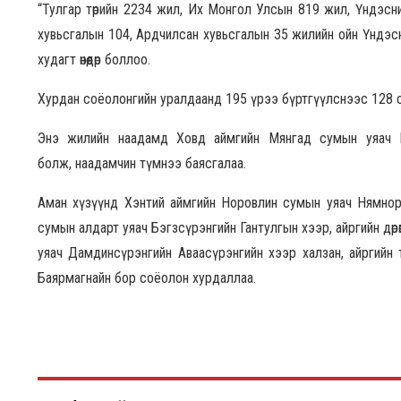
“Тулгар төрийн 2234 жил, Их Монгол Улсын 819 жил, Үндэсни
хувьсгалын 104, Ардчилсан хувьсгалын 35 жилийн ойн Үндэс
худагт өнөөдөр боллоо.
Хурдан соёолонгийн уралдаанд 195 үрээ бүртгүүлснээс 128 соё
Энэ жилийн наадамд Ховд аймгийн Мянгад сумын уяач 
болж, наадамчин түмнээ баясгалаа.
Аман хүзүүнд Хэнтий аймгийн Норовлин сумын уяач Нямноро
сумын алдарт уяач Бэгзсүрэнгийн Гантулгын хээр, айргийн дө
уяач Дамдинсүрэнгийн Аваасүрэнгийн хээр халзан, айргий
Баярмагнайн бор соёолон хурдаллаа.