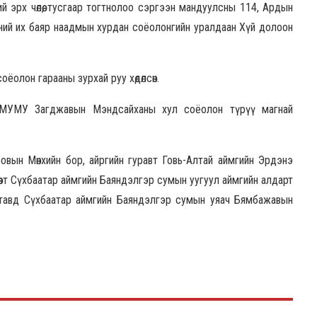
й эрх чөлөө, тусгаар тогтнолоо сэргээн мандуулсны 114, Ардын
ний их баяр наадмын хурдан соёолонгийн уралдаан Хүй долоон
олон гарааны зурхай руу хөдөлсөн.
МУМУ Загджавын Мэндсайханы хул соёолон түрүү магнай
вын Мөнхийн бор, айргийн гуравт Говь-Алтай аймгийн Эрдэнэ
рөвт Сүхбаатар аймгийн Баяндэлгэр сумын уугуул аймгийн алдарт
н тавд Сүхбаатар аймгийн Баяндэлгэр сумын уяач Бямбажавын