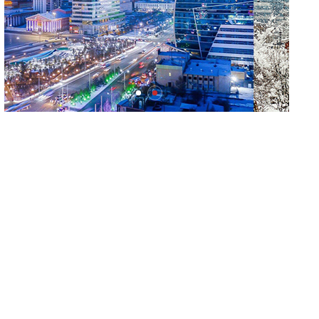
хэвшлийн түншлэлээр хэрэгжүүлэх
тогтоолын төслийг дэмжлээ
Мал угаалгын ажил үргэлжилж байна
Долоодугаар сард 709.503 зөрчил
бүртгэгджээ
Монелийн гудамжны авто замыг өнөөдрөөс хааж,
засварлана
Даланзадгад хот 2028 онд шинэ ДЦС-тай
болно