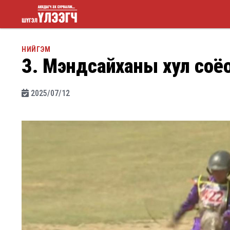
Шүгэл
НИЙГЭМ
З. Мэндсайханы хул соёол
үлээгч
2025/07/12