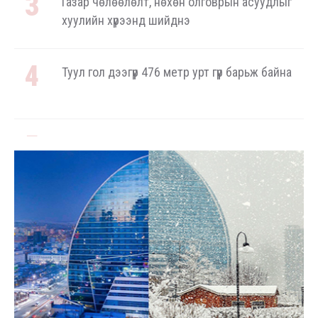
Газар чөлөөлөлт, нөхөн олговрын асуудлыг
хуулийн хүрээнд шийднэ
Туул гол дээгүүр 476 метр урт гүүр барьж байна
3.4 мянган тонн АИ-92 бензинийг буулгаж
байна
Ерөнхий сайд БНХАУ-аас сар бүр 12-15
мянган тонн АИ-92 автобензин тогтмол
нийлүүлэх хүсэлт тавилаа
Бамбай хоншоорт могойд хатгуулахаас