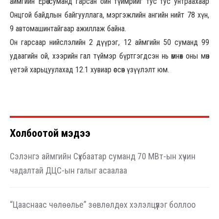
аймгийн Ерөө суманд гарсан ойн түймрийг тус тус унтраахаар
Онцгой байдлын байгууллага, мэргэжлийн ангийн нийт 78 хүн,
9 автомашинтайгаар ажиллаж байна.
Он гарсаар нийслэлийн 2 дүүрэг, 12 аймгийн 50 суманд 99
удаагийн ой, хээрийн гал түймэр бүртгэгдсэн нь өмнөх оны мөн
үетэй харьцуулахад 12.1 хувиар өссөн үзүүлэлт юм.
Холбоотой мэдээ
Сэлэнгэ аймгийн Сүхбаатар суманд 70 МВт-ын хүчин
чадалтай ДЦС-ын галыг асаалаа
“Цааснаас чөлөөлье” зөвлөлдөх хэлэлцүүлэг боллоо