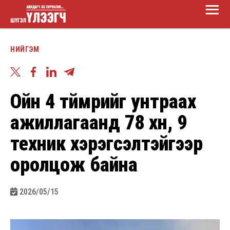
Main
Skip
Menu
to
Шүгэл
main
НИЙГЭМ
үлээгч
content
Ойн 4 түймрийг унтраах
ажиллагаанд 78 хүн, 9
техник хэрэгсэлтэйгээр
оролцож байна
2026/05/15