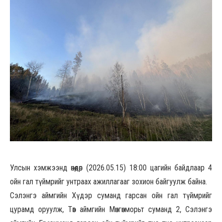
Улсын хэмжээнд өнөөдөр (2026.05.15) 18:00 цагийн байдлаар 4
ойн гал түймрийг унтраах ажиллагааг зохион байгуулж байна.
Сэлэнгэ аймгийн Хүдэр суманд гарсан ойн гал түймрийг
цурамд оруулж, Төв аймгийн Мөнгөнморьт суманд 2, Сэлэнгэ