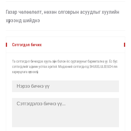
Газар чөлөөлөлт, нөхөн олговрын асуудлыг хуулийн
хүрээнд шийднэ
Сэтгэгдэл бичих
Та сэтгэгдэл бичихдээ хууль зүйн болон ёс суртахууныг баримтална уу. Ёс бус
сэтгэгдлийг админ устгах эрхтэй. Мэдээний сэтгэгдэлд SHUGELULEEGCH.mn
хариуцлага хүлээхгүй.