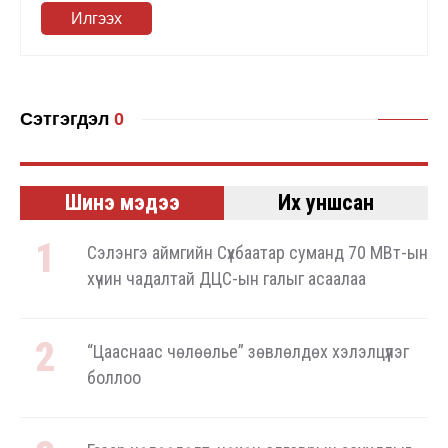
Илгээх
Сэтгэгдэл
0
Шинэ мэдээ
Их уншсан
Сэлэнгэ аймгийн Сүхбаатар суманд 70 МВт-ын
хүчин чадалтай ДЦС-ын галыг асаалаа
“Цааснаас чөлөөлье” зөвлөлдөх хэлэлцүүлэг
боллоо