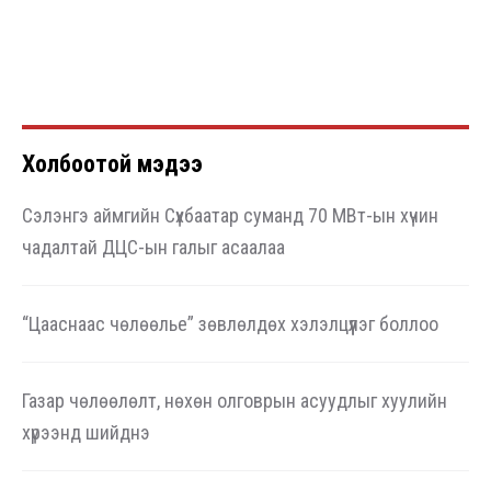
Холбоотой мэдээ
Сэлэнгэ аймгийн Сүхбаатар суманд 70 МВт-ын хүчин
чадалтай ДЦС-ын галыг асаалаа
“Цааснаас чөлөөлье” зөвлөлдөх хэлэлцүүлэг боллоо
Газар чөлөөлөлт, нөхөн олговрын асуудлыг хуулийн
хүрээнд шийднэ