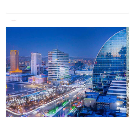
3.4 мянган тонн АИ-92 бензинийг буулгаж
байна
Ерөнхий сайд БНХАУ-аас сар бүр 12-15
мянган тонн АИ-92 автобензин тогтмол
нийлүүлэх хүсэлт тавилаа
Бамбай хоншоорт могойд хатгуулахаас
сэрэмжлээрэй
Ц.Идэрбат: Мал эмнэлгийн салбарын
өрсөлдөх чадварыг нэмэгдүүлэхийн тулд 10