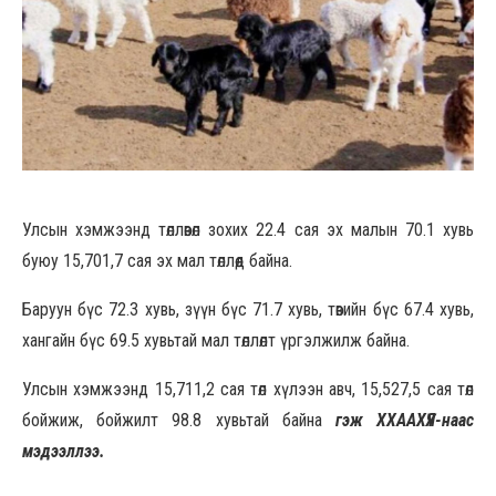
Улсын хэмжээнд төллөвөл зохих 22.4 сая эх малын 70.1 хувь
буюу 15,701,7 сая эх мал төллөөд байна.
Баруун бүс 72.3 хувь, зүүн бүс 71.7 хувь, төвийн бүс 67.4 хувь,
хангайн бүс 69.5 хувьтай мал төллөлт үргэлжилж байна.
Улсын хэмжээнд 15,711,2 сая төл хүлээн авч, 15,527,5 сая төл
бойжиж, бойжилт 98.8 хувьтай байна
гэж ХХААХҮЯ-наас
мэдээллээ.