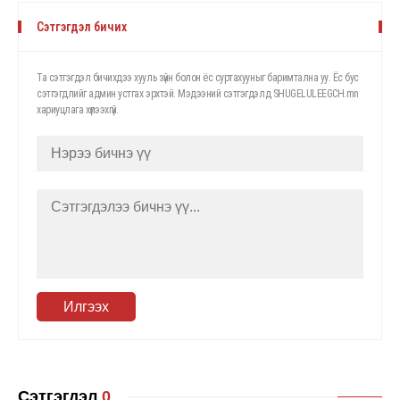
Сэтгэгдэл бичих
Та сэтгэгдэл бичихдээ хууль зүйн болон ёс суртахууныг баримтална уу. Ёс бус
сэтгэгдлийг админ устгах эрхтэй. Мэдээний сэтгэгдэлд SHUGELULEEGCH.mn
хариуцлага хүлээхгүй.
Илгээх
Сэтгэгдэл
0