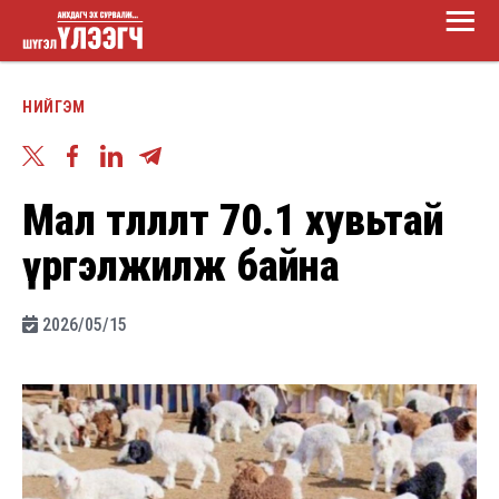
Main
Skip
Menu
to
Шүгэл
main
НИЙГЭМ
үлээгч
content
Мал төллөлт 70.1 хувьтай
үргэлжилж байна
2026/05/15