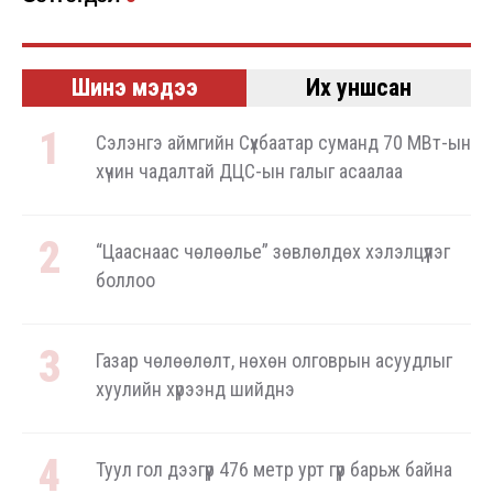
Шинэ мэдээ
Их уншсан
Сэлэнгэ аймгийн Сүхбаатар суманд 70 МВт-ын
хүчин чадалтай ДЦС-ын галыг асаалаа
“Цааснаас чөлөөлье” зөвлөлдөх хэлэлцүүлэг
боллоо
Газар чөлөөлөлт, нөхөн олговрын асуудлыг
хуулийн хүрээнд шийднэ
Туул гол дээгүүр 476 метр урт гүүр барьж байна