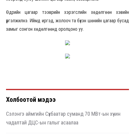
Өдрийн цагаар тээврийн хэрэгслийн хөдөлгөөн хэвийн
үргэлжилнэ. Иймд иргэд, жолооч та бүхэн шөнийн цагаар бусад
замыг сонгон хөдөлгөөнд оролцоно уу.
Холбоотой мэдээ
Сэлэнгэ аймгийн Сүхбаатар суманд 70 МВт-ын хүчин
чадалтай ДЦС-ын галыг асаалаа