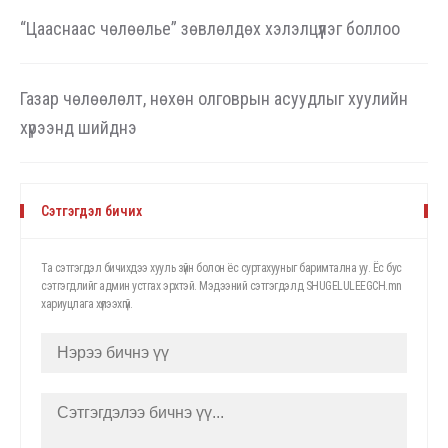
“Цааснаас чөлөөлье” зөвлөлдөх хэлэлцүүлэг боллоо
Газар чөлөөлөлт, нөхөн олговрын асуудлыг хуулийн
хүрээнд шийднэ
Сэтгэгдэл бичих
Та сэтгэгдэл бичихдээ хууль зүйн болон ёс суртахууныг баримтална уу. Ёс бус
сэтгэгдлийг админ устгах эрхтэй. Мэдээний сэтгэгдэлд SHUGELULEEGCH.mn
хариуцлага хүлээхгүй.