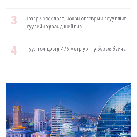
Газар чөлөөлөлт, нөхөн олговрын асуудлыг
хуулийн хүрээнд шийднэ
Туул гол дээгүүр 476 метр урт гүүр барьж байна
3.4 мянган тонн АИ-92 бензинийг буулгаж
байна
Ерөнхий сайд БНХАУ-аас сар бүр 12-15
мянган тонн АИ-92 автобензин тогтмол
нийлүүлэх хүсэлт тавилаа