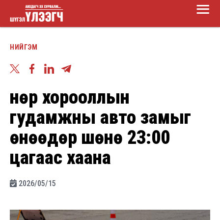
Main
Skip
Menu
to
Шүгэл
main
НИЙГЭМ
үлээгч
content
Өнөр хорооллын
гудамжны авто замыг
өнөөдөр шөнө 23:00
цагаас хаана
2026/05/15