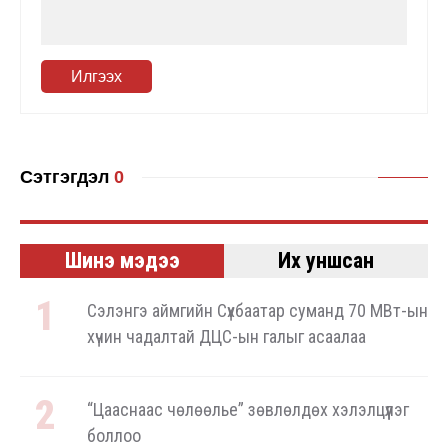
Илгээх
Сэтгэгдэл
0
Шинэ мэдээ
Их уншсан
Сэлэнгэ аймгийн Сүхбаатар суманд 70 МВт-ын
хүчин чадалтай ДЦС-ын галыг асаалаа
“Цааснаас чөлөөлье” зөвлөлдөх хэлэлцүүлэг
боллоо