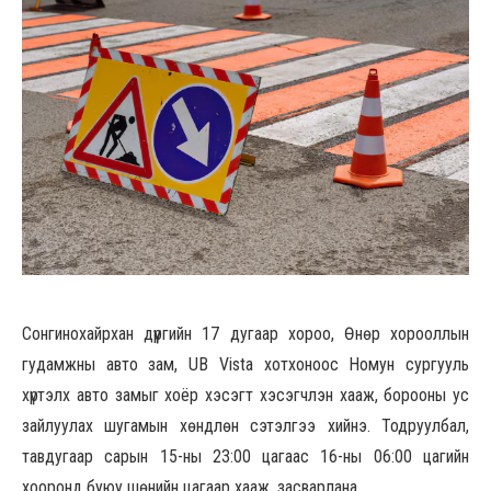
Сонгинохайрхан дүүргийн 17 дугаар хороо, Өнөр хорооллын
гудамжны авто зам, UB Vista хотхоноос Номун сургууль
хүртэлх авто замыг хоёр хэсэгт хэсэгчлэн хааж, борооны ус
зайлуулах шугамын хөндлөн сэтэлгээ хийнэ. Тодруулбал,
тавдугаар сарын 15-ны 23:00 цагаас 16-ны 06:00 цагийн
хооронд буюу шөнийн цагаар хааж, засварлана.