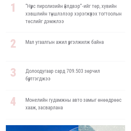
“Нүүрс пиролизийн үйлдвэр”-ийг төр, хувийн
хэвшлийн түншлэлээр хэрэгжүүлэх тогтоолын
төслийг дэмжлээ
Мал угаалгын ажил үргэлжилж байна
Долоодугаар сард 709.503 зөрчил
бүртгэгджээ
Монелийн гудамжны авто замыг өнөөдрөөс
хааж, засварлана
Даланзадгад хот 2028 онд шинэ ДЦС-тай