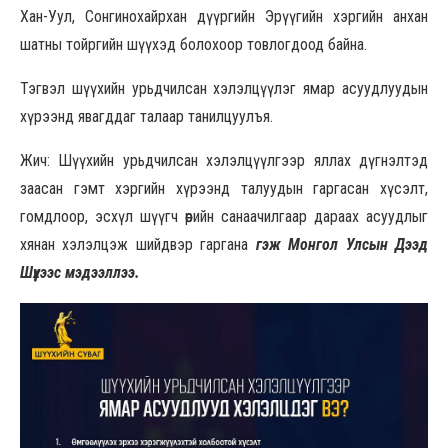
Хан-Уул, Сонгинохайрхан дүүргийн Эрүүгийн хэргийн анхан
шатны тойргийн шүүхэд болохоор товлогдоод байна.
Тэгвэл шүүхийн урьдчилсан хэлэлцүүлэг ямар асуудлуудын
хүрээнд явагддаг талаар танилцуулъя.
Жич: Шүүхийн урьдчилсан хэлэлцүүлгээр яллах дүгнэлтэд
заасан гэмт хэргийн хүрээнд талуудын гаргасан хүсэлт,
гомдлоор, эсхүл шүүгч өөрийн санаачилгаар дараах асуудлыг
хянан хэлэлцэж шийдвэр гаргана
гэж Монгол Улсын Дээд
Шүүхээс мэдээллээ.