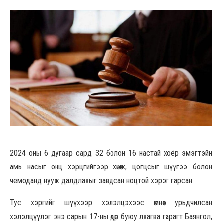
2024 оны 6 дугаар сард 32 болон 16 настай хоёр эмэгтэйн
амь насыг онц хэрцгийгээр хөнөөж, цогцсыг шүүгээ болон
чемоданд нууж далдлахыг завдсан ноцтой хэрэг гарсан.
Тус хэргийг шүүхээр хэлэлцэхээс өмнөх урьдчилсан
хэлэлцүүлэг энэ сарын 17-ны өдөр буюу лхагва гарагт Баянгол,