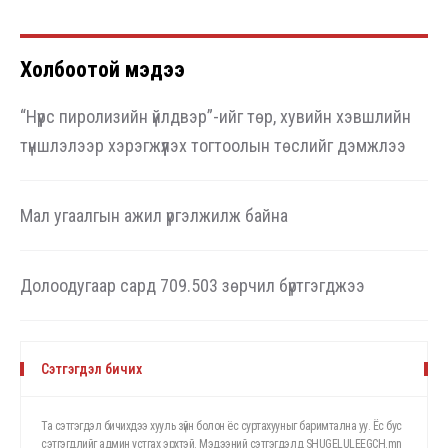
Холбоотой мэдээ
“Нүүрс пиролизийн үйлдвэр”-ийг төр, хувийн хэвшлийн
түншлэлээр хэрэгжүүлэх тогтоолын төслийг дэмжлээ
Мал угаалгын ажил үргэлжилж байна
Долоодугаар сард 709.503 зөрчил бүртгэгджээ
Сэтгэгдэл бичих
Та сэтгэгдэл бичихдээ хууль зүйн болон ёс суртахууныг баримтална уу. Ёс бус
сэтгэгдлийг админ устгах эрхтэй. Мэдээний сэтгэгдэлд SHUGELULEEGCH.mn