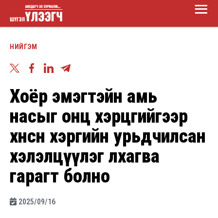
Main
Skip
Menu
to
Шүгэл
main
НИЙГЭМ
үлээгч
content
Хоёр эмэгтэйн амь
насыг онц хэрцгийгээр
хөнөөсөн хэргийн урьдчилсан
хэлэлцүүлэг лхагва
гарагт болно
2025/09/16