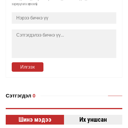
хариуцлага хүлээхгүй.
Илгээх
Сэтгэгдэл
0
Шинэ мэдээ
Их уншсан