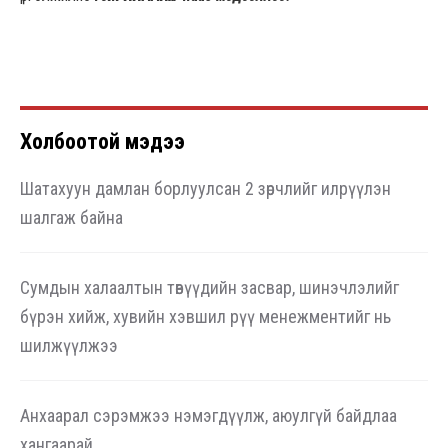
Холбоотой мэдээ
Шатахуун дамлан борлуулсан 2 зөрчлийг илрүүлэн
шалгаж байна
Сумдын халаалтын төвүүдийн засвар, шинэчлэлийг
бүрэн хийж, хувийн хэвшил рүү менежментийг нь
шилжүүлжээ
Анхаарал сэрэмжээ нэмэгдүүлж, аюулгүй байдлаа
хангаарай