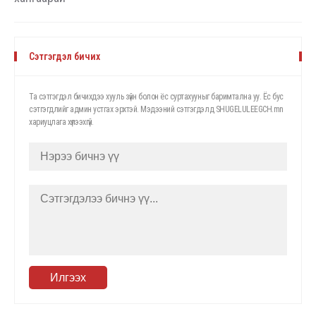
Сэтгэгдэл бичих
Та сэтгэгдэл бичихдээ хууль зүйн болон ёс суртахууныг баримтална уу. Ёс бус
сэтгэгдлийг админ устгах эрхтэй. Мэдээний сэтгэгдэлд SHUGELULEEGCH.mn
хариуцлага хүлээхгүй.
Илгээх