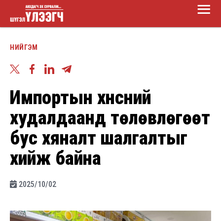
Main
Skip
Menu
to
Шүгэл
main
НИЙГЭМ
үлээгч
content
Импортын хүнсний
худалдаанд төлөвлөгөөт
бус хяналт шалгалтыг
хийж байна
2025/10/02