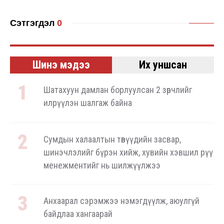
Сэтгэгдэл
0
Шинэ мэдээ
Их уншсан
Шатахуун дамлан борлуулсан 2 зөрчлийг
илрүүлэн шалгаж байна
Сумдын халаалтын төвүүдийн засвар,
шинэчлэлийг бүрэн хийж, хувийн хэвшил рүү
менежментийг нь шилжүүлжээ
Анхаарал сэрэмжээ нэмэгдүүлж, аюулгүй
байдлаа хангаарай