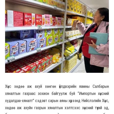
Хүнс хөдөө аж ахуй хөнгөн үйлдвэрийн яамны Салбарын
хяналтын газраас зохион байгуулж буй “Импортын хүнсний
худалдаа-хяналт” сэдэвт сарын аяны хүрээнд Нийслэлийн Хүнс,
хөдөө аж ахуйн газрын хяналтын хэлтсээс хүнсний түүхий эд,