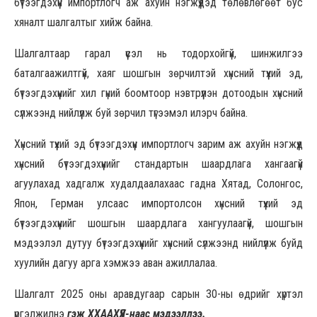
бүтээгдэхүүн импортлогч аж ахуйн нэгжүүдэд төлөвлөгөөт бус
хяналт шалгалтыг хийж байна.
Шалгалтаар гарал үүсэл нь тодорхойгүй, шинжилгээ
баталгаажилтгүй, хаяг шошгын зөрчилтэй хүнсний түүхий эд,
бүтээгдэхүүнийг хил гүний боомтоор нэвтрүүлэн дотоодын хүнсний
сүлжээнд нийлүүлж буй зөрчил түгээмэл илэрч байна.
Хүнсний түүхий эд бүтээгдэхүүн импортлогч зарим аж ахуйн нэгжүүд
хүнсний бүтээгдэхүүнийг стандартын шаардлага хангаагүй
агуулахад хадгалж худалдаалахаас гадна Хятад, Солонгос,
Япон, Герман улсаас импортолсон хүнсний түүхий эд
бүтээгдэхүүнийг шошгын шаардлага хангуулаагүй, шошгын
мэдээлэл дутуу бүтээгдэхүүнийг хүнсний сүлжээнд нийлүүлж буйд
хуулийн дагуу арга хэмжээ аван ажиллалаа.
Шалгалт 2025 оны аравдугаар сарын 30-ны өдрийг хүртэл
үргэлжилнэ
гэж ХХААХҮЯ-наас мэдээллээ.