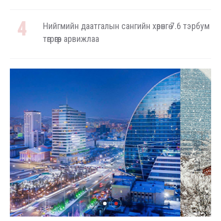
Нийгмийн даатгалын сангийн хөрөнгө 7.6 тэрбум
төгрөгөөр арвижлаа
Аялал жуулчлалын компанийн автомашиныг
ШТС-ууд хязгаарлалтгүй шатахуун олгох
боломжоор хангана
“Нүүрс пиролизийн үйлдвэр”-ийг төр, хувийн
хэвшлийн түншлэлээр хэрэгжүүлэх
тогтоолын төслийг дэмжлээ
Мал угаалгын ажил үргэлжилж байна