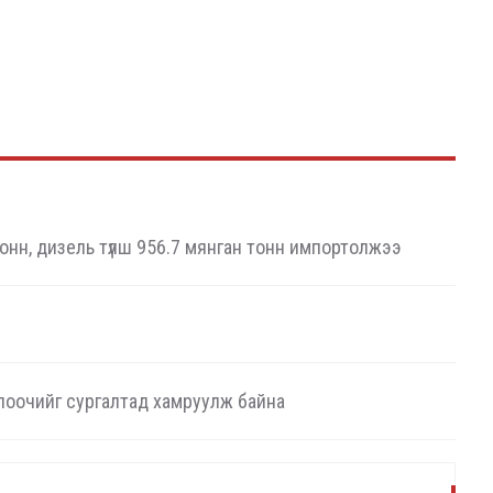
онн, дизель түлш 956.7 мянган тонн импортолжээ
лоочийг сургалтад хамруулж байна