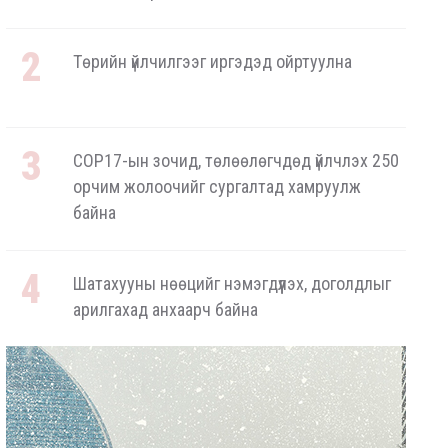
Төрийн үйлчилгээг иргэдэд ойртуулна
COP17-ын зочид, төлөөлөгчдөд үйлчлэх 250
орчим жолоочийг сургалтад хамруулж
байна
Шатахууны нөөцийг нэмэгдүүлэх, доголдлыг
арилгахад анхаарч байна
ОХУ-аас шатахууны импорт тасралтгүй
хийгдэж байна