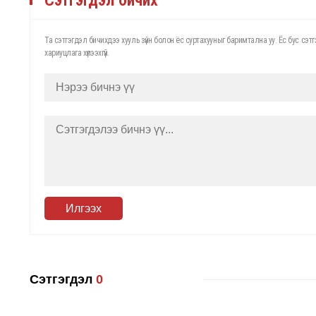
Та сэтгэгдэл бичихдээ хууль зүйн болон ёс суртахууныг баримтална уу. Ёс бус с
хариуцлага хүлээхгүй.
Илгээх
Сэтгэгдэл
0