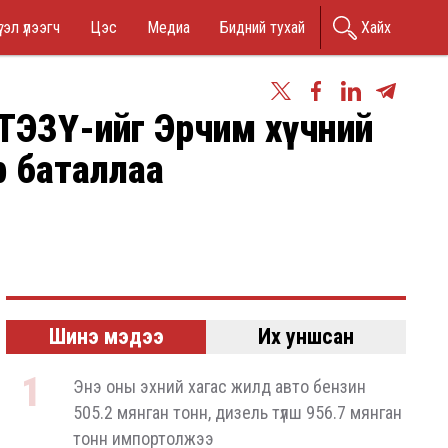
in
гэл үлээгч
Цэс
Медиа
Бидний тухай
Хайх
nu
 ТЭЗҮ-ийг Эрчим хүчний
р баталлаа
Шинэ мэдээ
Их уншсан
Энэ оны эхний хагас жилд авто бензин
505.2 мянган тонн, дизель түлш 956.7 мянган
тонн импортолжээ