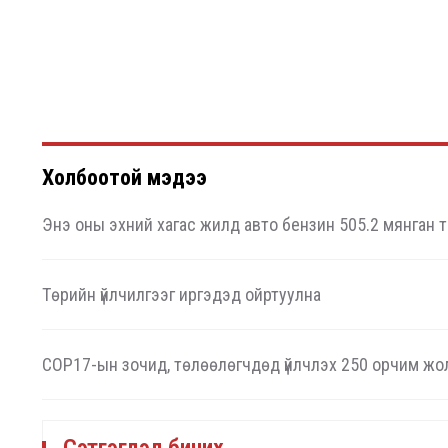
Холбоотой мэдээ
Энэ оны эхний хагас жилд авто бензин 505.2 мянган т
Төрийн үйлчилгээг иргэдэд ойртуулна
COP17-ын зочид, төлөөлөгчдөд үйлчлэх 250 орчим жо
Сэтгэгдэл бичих