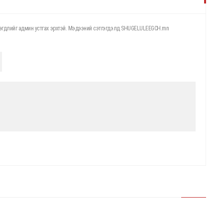
этгэгдлийг админ устгах эрхтэй. Мэдээний сэтгэгдэлд SHUGELULEEGCH.mn