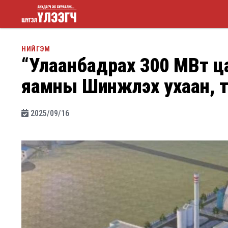
Шүгэл
НИЙГЭМ
“Улаанбадрах 300 МВт ца
үлээгч
яамны Шинжлэх ухаан, те
2025/09/16