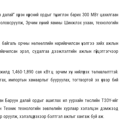
далай” хүрэн нүүрсний ордыг түшиглэн барих 300 МВт цахилгаан
боловсруулж, Эрчим хүчний яамны Шинжлэх ухаан, технологийн
, байгаль орчны нөлөөллийн нарийвчилсан үнэлгээ хийх ажлын
рийвчилсан эрэл, судалгаа дээжлэлтийн ажлын гүйцэтгэгчээр
жилд 1,460-1,890 сая кВт.ц эрчим хүч нийлүүлэх төлөвлөлттэй.
ах, импортын хамаарлыг бууруулах, тогтвортой эх үүсвэр бий
ан Баруун далай ордыг ашиглах ил уурхайн төслийн ТЭЗҮ-ийг
йн Техник технологийн зөвлөлийн хурлаар хэлэлцэн дэмжээд
р оруулж, хэлэлцүүлэхээр бэлтгэл ажлыг хангаж буй аж.