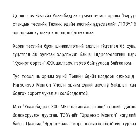
Дорноговь аймгийн Улаанбадрах сумын нутагт орших “Баруун 
станцын төслийн Техник эдийн засгийн үндэслэлийг /ТЭЗҮ/ 
зөвлөлийн хурлаар хэлэлцэн батлууллаа.
Харин төслийн бүрэн шинжилгээний ажлын гүйцэтгэл 65 хувь
гүйцэтгэл 40 хувьтай хэрэгжиж байна. Гидрогеологийн на
"Хужирт сэртэн" ХХК шалгарч, гэрээ байгуулаад байгаа юм.
Тус төсөл нь эрчим хүчний Төвийн бүсийн нэгдсэн сүлжээнд 
Ингэснээр Монгол Улсын эрчим хүчний аюулгүй байдлыг ханг
болгох зэрэгт чухал ач холбогдолтой.
Мөн “Улаанбадрах 300 МВт цахилгаан станц” төслийг дагас
боловсруулж дуусган, ТЭЗҮ-ийг “Эрдэнэс Монгол” нэгдли
байна. Цаашид “Эрдэс баялаг мэргэжлийн зөвлөл”-ийн хурлаа