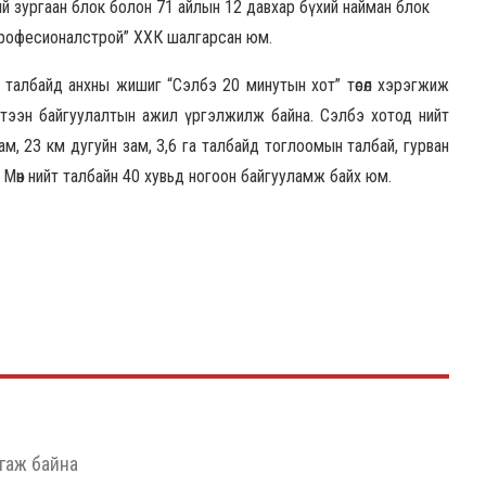
хий зургаан блок болон 71 айлын 12 давхар бүхий найман блок
Професионалстрой” ХХК шалгарсан юм.
 талбайд анхны жишиг “Сэлбэ 20 минутын хот” төсөл хэрэгжиж
үтээн байгуулалтын ажил үргэлжилж байна. Сэлбэ хотод нийт
зам, 23 км дугуйн зам, 3,6 га талбайд тоглоомын талбай, гурван
 Мөн нийт талбайн 40 хувьд ногоон байгууламж байх юм.
гаж байна