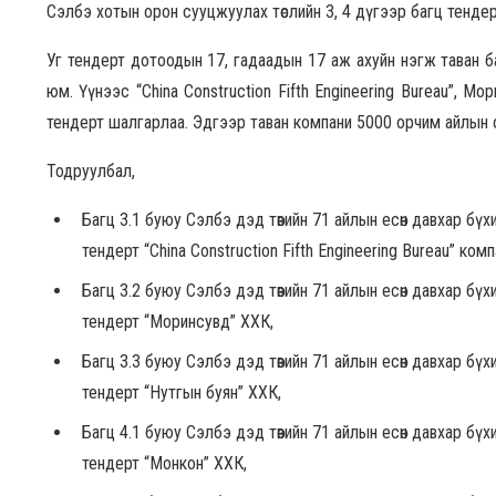
Сэлбэ хотын орон сууцжуулах төслийн 3, 4 дүгээр багц тенде
Уг тендерт дотоодын 17, гадаадын 17 аж ахуйн нэгж таван 
юм. Үүнээс “China Construction Fifth Engineering Bureau”, 
тендерт шалгарлаа. Эдгээр таван компани 5000 орчим айлын 
Тодруулбал,
Багц 3.1 буюу Сэлбэ дэд төвийн 71 айлын есөн давхар б
тендерт “China Construction Fifth Engineering Bureau” комп
Багц 3.2 буюу Сэлбэ дэд төвийн 71 айлын есөн давхар б
тендерт “Моринсувд” ХХК,
Багц 3.3 буюу Сэлбэ дэд төвийн 71 айлын есөн давхар б
тендерт “Нутгын буян” ХХК,
Багц 4.1 буюу Сэлбэ дэд төвийн 71 айлын есөн давхар б
тендерт “Монкон” ХХК,