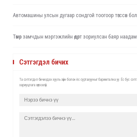
Автомашины улсын дугаар сондгой тоогоор төгссөн бол ө
Төмөр замчдын мэргэжлийн өдөрт зориулсан баяр наада
Сэтгэгдэл бичих
Та сэтгэгдэл бичихдээ хууль зүйн болон ёс суртахууныг баримтална уу. Ёс бус с
хариуцлага хүлээхгүй.