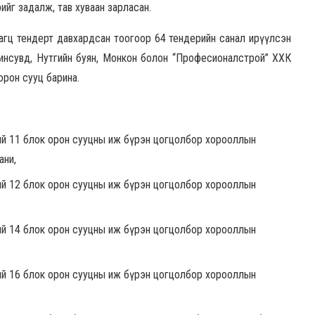
рийг задалж, тав хуваан зарласан.
багц тендерт давхардсан тоогоор 64 тендерийн санал ирүүлсэн
Моринсувд, Нутгийн буян, Монкон болон “Професионалстрой” ХХК
орон сууц барина.
үхий 11 блок орон сууцны иж бүрэн цогцолбор хорооллын
ани,
үхий 12 блок орон сууцны иж бүрэн цогцолбор хорооллын
үхий 14 блок орон сууцны иж бүрэн цогцолбор хорооллын
үхий 16 блок орон сууцны иж бүрэн цогцолбор хорооллын