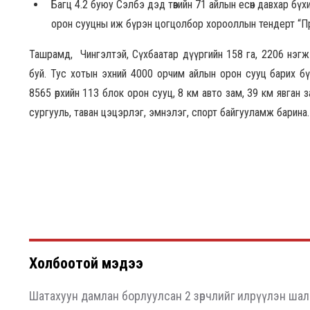
Багц 4.2 буюу Сэлбэ дэд төвийн 71 айлын есөн давхар бү
орон сууцны иж бүрэн цогцолбор хорооллын тендерт “
Ташрамд, Чингэлтэй, Сүхбаатар дүүргийн 158 га, 2206 нэгж
буй. Тус хотын эхний 4000 орчим айлын орон сууц барих б
8565 өрхийн 113 блок орон сууц, 8 км авто зам, 39 км явган 
сургууль, таван цэцэрлэг, эмнэлэг, спорт байгууламж барина.
Холбоотой мэдээ
Шатахуун дамлан борлуулсан 2 зөрчлийг илрүүлэн шал