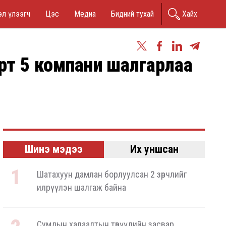
n
л үлээгч
Цэс
Медиа
Бидний тухай
Хайх
nu
рт 5 компани шалгарлаа
Шинэ мэдээ
Их уншсан
Шатахуун дамлан борлуулсан 2 зөрчлийг
илрүүлэн шалгаж байна
Сумдын халаалтын төвүүдийн засвар,