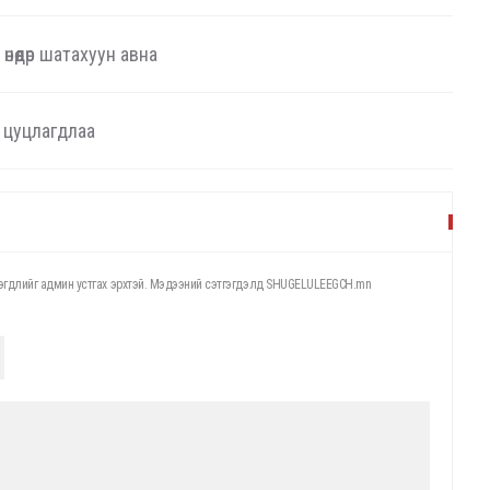
нөөдөр шатахуун авна
м цуцлагдлаа
этгэгдлийг админ устгах эрхтэй. Мэдээний сэтгэгдэлд SHUGELULEEGCH.mn