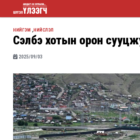
Шүгэл
,
НИЙГЭМ
НИЙСЛЭЛ
Сэлбэ хотын орон сууцжу
үлээгч
2025/09/03