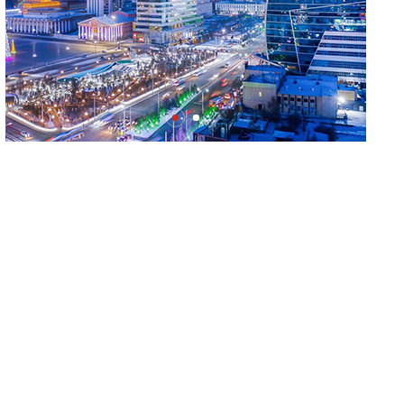
хэвшлийн түншлэлээр хэрэгжүүлэх
тогтоолын төслийг дэмжлээ
Мал угаалгын ажил үргэлжилж байна
Долоодугаар сард 709.503 зөрчил
бүртгэгджээ
Монелийн гудамжны авто замыг өнөөдрөөс хааж,
засварлана
Даланзадгад хот 2028 онд шинэ ДЦС-тай
болно