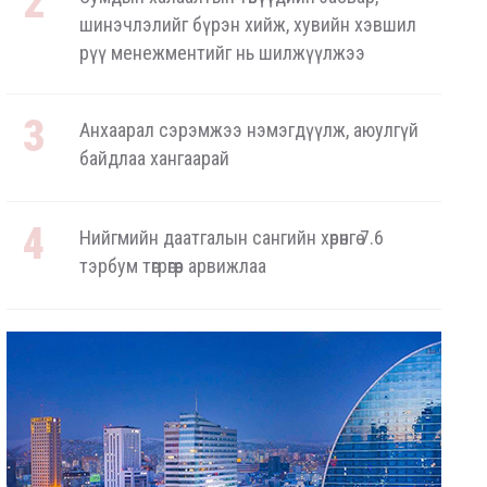
шинэчлэлийг бүрэн хийж, хувийн хэвшил
рүү менежментийг нь шилжүүлжээ
Анхаарал сэрэмжээ нэмэгдүүлж, аюулгүй
байдлаа хангаарай
Нийгмийн даатгалын сангийн хөрөнгө 7.6
тэрбум төгрөгөөр арвижлаа
Аялал жуулчлалын компанийн автомашиныг
ШТС-ууд хязгаарлалтгүй шатахуун олгох
боломжоор хангана
“Нүүрс пиролизийн үйлдвэр”-ийг төр, хувийн