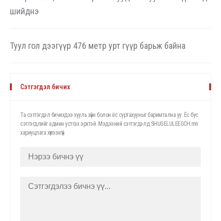
шийднэ
Туул гол дээгүүр 476 метр урт гүүр барьж байна
Сэтгэгдэл бичих
Та сэтгэгдэл бичихдээ хууль зүйн болон ёс суртахууныг баримтална уу. Ёс бус
сэтгэгдлийг админ устгах эрхтэй. Мэдээний сэтгэгдэлд SHUGELULEEGCH.mn
хариуцлага хүлээхгүй.