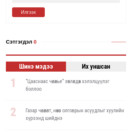
Илгээх
Сэтгэгдэл
0
Шинэ мэдээ
Их уншсан
“Цааснаас чөлөөлье” зөвлөлдөх хэлэлцүүлэг
боллоо
Газар чөлөөлөлт, нөхөн олговрын асуудлыг хуулийн
хүрээнд шийднэ