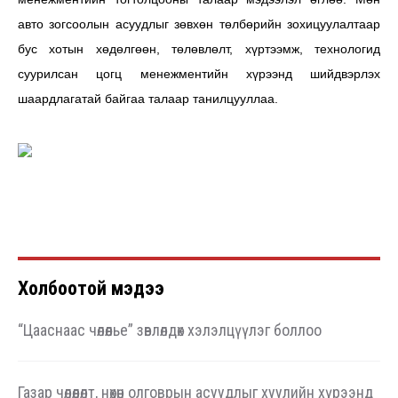
авто зогсоолын асуудлыг зөвхөн төлбөрийн зохицуулалтаар
бус хотын хөдөлгөөн, төлөвлөлт, хүртээмж, технологид
суурилсан цогц менежментийн хүрээнд шийдвэрлэх
шаардлагатай байгаа талаар танилцууллаа.
Холбоотой мэдээ
“Цааснаас чөлөөлье” зөвлөлдөх хэлэлцүүлэг боллоо
Газар чөлөөлөлт, нөхөн олговрын асуудлыг хуулийн хүрээнд