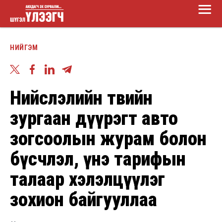
Main
Skip
Menu
to
Шүгэл
main
НИЙГЭМ
үлээгч
content
Нийслэлийн төвийн
зургаан дүүрэгт авто
зогсоолын журам болон
бүсчлэл, үнэ тарифын
талаар хэлэлцүүлэг
зохион байгууллаа