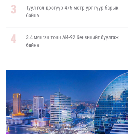
Туул гол дээгүүр 476 метр урт гүүр барьж
байна
3.4 мянган тонн АИ-92 бензинийг буулгаж
байна
Ерөнхий сайд БНХАУ-аас сар бүр 12-15 мянган
тонн АИ-92 автобензин тогтмол нийлүүлэх
хүсэлт тавилаа
Бамбай хоншоорт могойд хатгуулахаас
сэрэмжлээрэй
Ц.Идэрбат: Мал эмнэлгийн салбарын өрсөлдөх