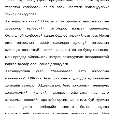
төсөлтэй холбоотой санал авах нээлттэй хэлэлцүүлгийг
зохион байгууллаа.
Хэлэлцүүлэгт нийт 400 гаруй иргэн оролцож, авто зогсоолын
хүртээмж, төлбөрийн тогтолцоо, нэгдсэн менежмент,
бүсчлэлтэй холбоотой санал бодлоо илэрхийлсэн юм. Иргэд
авто зогсоолын тариф харилцан адилгүй, зогсоолын
хүрэлцээ хангалтгүй, шөнийн тарифыг тэглэх буюу хөнгөлөх,
мөн иргэдэд ойлгомжтой нэгдсэн зохицуулалт шаардлагатай
байгаа талаар олон санал дэвшүүлэв.
Хэлэлцүүлгийн үеэр "Улаанбаатар авто зогсоолын
менежмент" ХХК-ийн Авто зогсоолын удирдлага, хяналтын
хэлтсийн захирал Э.Цэенрэгзэн, Авто зогсоолын төлөвлөлт,
хөгжүүлэлтийн хэлтсийн захирал Б.Батзаяа нар авто
зогсоолын өнөөгийн эрх зүйн орчин, шинэчилж буй журмын
төсөл, цахим төлбөрийн систем болон нэгдсэн
менежментийн тогтолцооны талаар мэдээлэл өглөө. Мөн