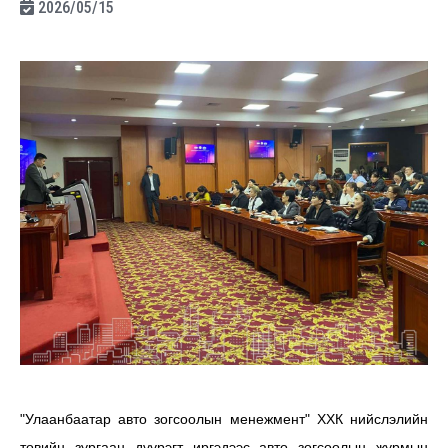
2026/05/15
"Улаанбаатар авто зогсоолын менежмент" ХХК нийслэлийн
төвийн зургаан дүүрэгт иргэдээс авто зогсоолын журмын