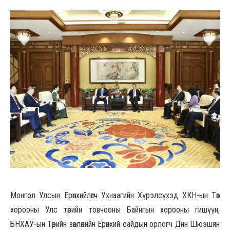
Монгол Улсын Ерөнхийлөгч Ухнаагийн Хүрэлсүхэд ХКН-ын Төв
хорооны Улс төрийн товчооны Байнгын хорооны гишүүн,
БНХАУ-ын Төрийн зөвлөлийн Ерөнхий сайдын орлогч Дин Шюэшян