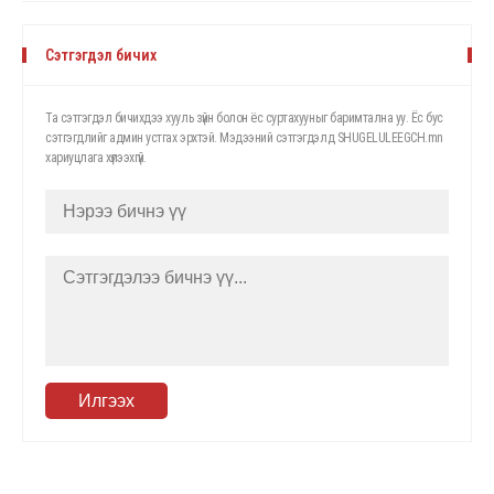
Сэтгэгдэл бичих
Та сэтгэгдэл бичихдээ хууль зүйн болон ёс суртахууныг баримтална уу. Ёс бус
сэтгэгдлийг админ устгах эрхтэй. Мэдээний сэтгэгдэлд SHUGELULEEGCH.mn
хариуцлага хүлээхгүй.
Илгээх