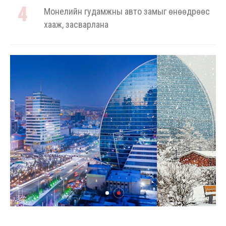
Монелийн гудамжны авто замыг өнөөдрөөс
хааж, засварлана
Даланзадгад хот 2028 онд шинэ ДЦС-тай
болно
Төмөр замчдын мэргэжлийн өдөрт
зориулсан баяр наадам цуцлагдлаа
Автомашины улсын дугаар сондгой тоогоор
төгссөн бол өнөөдөр шатахуун авна
Энэ оны эхний хагас жилд авто бензин 505.2
мянган тонн, дизель түлш 956.7 мянган тонн