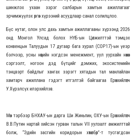
шинжлэх ухаан зэрэг салбарын хамтын ажиллагааг
эрчимжүүлэх өргөн хүрээний асуудлаар санал солилцлоо.
Бүс нутаг, олон улс дахь хамтын ажиллагааны хүрээнд 2026
онд Монгол Улсад болох НҮБ-ын Цөлжилттэй тэмцэх
конвенцын Талуудын 17 дугаар бага хурал (СОР17)-ын үеэр
бэлчээр, усны нөөцийн нэгдсэн менежмент, уул уурхайн нөхөн
сэргээлт, ногоон дэд бүтцийг дэмжих, экосистемийн
тэнцвэрт байдлыг хангах зэрэгт хятадын тал манлайлан
хамтарч ажиллана гэдэгт итгэлтэй байгаагаа Ерөнхийлөгч
У.Хүрэлсүх илэрхийлэв.
Мөн тэрбээр БНХАУ-ын дарга Ши Жиньпин, ОХУ-ын Ерөнхийлөгч
В.В.Путин нартай хийсэн гурван талын VII уулзалт амжилттай
болж, “Эдийн засгийн коридорын хөтөлбөр”-т тусгагдсан