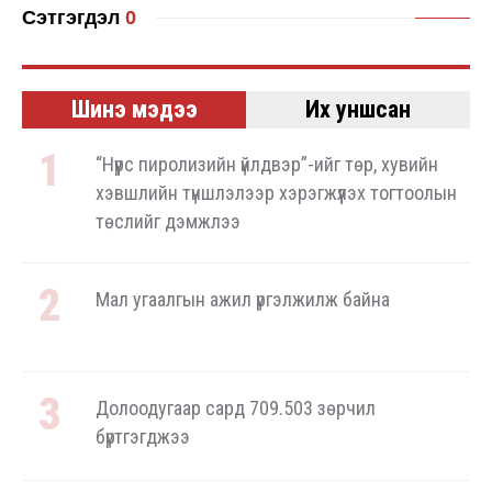
Сэтгэгдэл
0
Шинэ мэдээ
Их уншсан
“Нүүрс пиролизийн үйлдвэр”-ийг төр, хувийн
хэвшлийн түншлэлээр хэрэгжүүлэх тогтоолын
төслийг дэмжлээ
Мал угаалгын ажил үргэлжилж байна
Долоодугаар сард 709.503 зөрчил
бүртгэгджээ