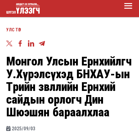
Main
Skip
Menu
to
Шүгэл
main
УЛС ТӨР
үлээгч
content
Монгол Улсын Ерөнхийлөгч
У.Хүрэлсүхэд БНХАУ-ын
Төрийн зөвлөлийн Ерөнхий
сайдын орлогч Дин
Шюэшян бараалхлаа
2025/09/03