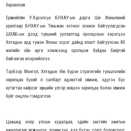
бараалхав.
Ерөнхийлөгч У.Хүрэлсүх БНХАУ-ын дарга Ши Жиньпиний
урилгаар БНХАУ-ын Тяньжин хотноо зохион байгуулагдсан
ШХАБ-ын дээд түвшний уулзалтад оролцохын зэрэгцээ
Хятадын ард түмэн Японы эсрэг дайнд ялалт байгуулсны 80
жилийн ойн арга хэмжээнд оролцож буйдаа баяртай
байгаагаа илэрхийллээ.
Тэрбээр Монгол, Хятадын Иж бүрэн стратегийн түншлэлийн
харилцаа бүхий л салбарт идэвхтэй хөгжиж, эдүгээ бүс
нутагтаа найрсаг хөршийн үлгэр жишээ харилцаа болон хөгжиж
буйг онцлон тэмдэглэв.
Цаашид хоёр улсын худалдаа, эдийн засгийн хамтын
ажиллагааг өргөжүүлэх, эрчим хүч, дэд бүтэц, соёл, боловсрол,