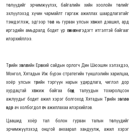
төслүүдийг эрчимжүүлэх, байгалийн хийн хоолойн төслийг
эхлүүлэхэд хүчин чармайлт гаргаж ажиллах шаардлагатайг
тэмдэглэж, эдгээр төсөл нь гурван улсын хөгжил дэвшил, ард
иргэдийн амьдралд бодит үр өгөөжөө өгнө гэдэгт итгэлтэй байгааг
илэрхийллээ.
Төрийн зөвлөлийн Ерөнхий сайдын орлогч Дин Шюэшян хэлэхдээ,
Монгол, Хятадын Иж бүрэн стратегийн түншлэлийн харилцаа,
хоёр улсын төрийн тэргүүн нарын удирдлага, чиглэл дор
хурдацтай хөгжиж байгаа бөгөөд талуудын тохиролцсон
ажлуудыг бодит ажил хэрэг болгоход Хятадын Төрийн зөвлөлөөс
өндөр ач холбогдол өгч ажиллахаа илэрхийлэв.
Цаашид хоёр тал болон гурван талын төслүүдийг
эрчимжүүлэхэд онцгой анхаарал хандуулж, ажил хэрэг