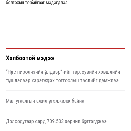
болгохын төлөө байгааг мэдэгдлээ.
Холбоотой мэдээ
“Нүүрс пиролизийн үйлдвэр”-ийг төр, хувийн хэвшлийн
түншлэлээр хэрэгжүүлэх тогтоолын төслийг дэмжлээ
Мал угаалгын ажил үргэлжилж байна
Долоодугаар сард 709.503 зөрчил бүртгэгджээ