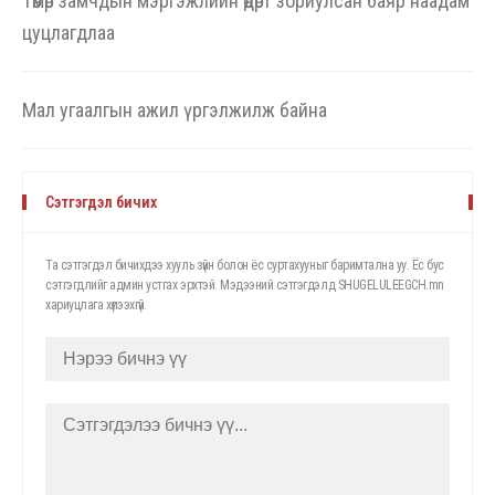
Төмөр замчдын мэргэжлийн өдөрт зориулсан баяр наадам
s
цуцлагдлаа
c
r
Мал угаалгын ажил үргэлжилж байна
e
e
Сэтгэгдэл бичих
n
Та сэтгэгдэл бичихдээ хууль зүйн болон ёс суртахууныг баримтална уу. Ёс бус
сэтгэгдлийг админ устгах эрхтэй. Мэдээний сэтгэгдэлд SHUGELULEEGCH.mn
хариуцлага хүлээхгүй.