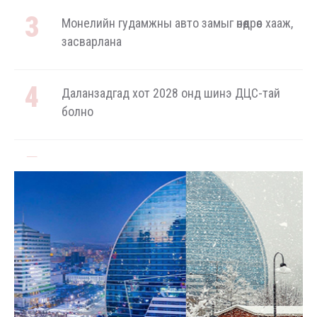
Монелийн гудамжны авто замыг өнөөдрөөс хааж,
засварлана
Даланзадгад хот 2028 онд шинэ ДЦС-тай
болно
Төмөр замчдын мэргэжлийн өдөрт зориулсан
баяр наадам цуцлагдлаа
Автомашины улсын дугаар сондгой тоогоор
төгссөн бол өнөөдөр шатахуун авна
Энэ оны эхний хагас жилд авто бензин 505.2