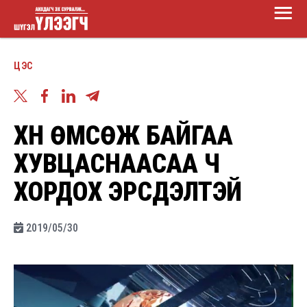
Main
Skip
Menu
to
Шүгэл
main
ЦЭС
үлээгч
content
ХҮН ӨМСӨЖ БАЙГАА
ХУВЦАСНААСАА Ч
ХОРДОХ ЭРСДЭЛТЭЙ
2019/05/30