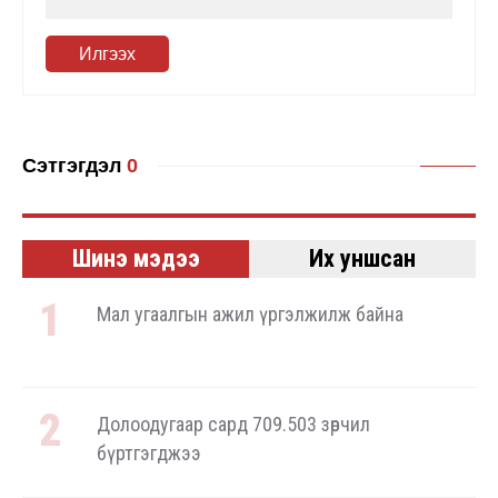
Илгээх
Сэтгэгдэл
0
Шинэ мэдээ
Их уншсан
Мал угаалгын ажил үргэлжилж байна
Долоодугаар сард 709.503 зөрчил
бүртгэгджээ