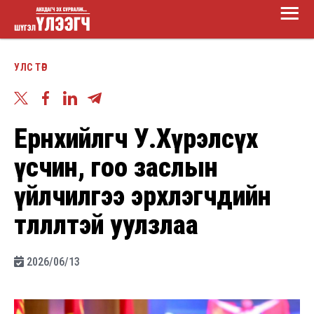
Main
Skip
Menu
to
Шүгэл
main
УЛС ТӨР
үлээгч
content
Ерөнхийлөгч У.Хүрэлсүх
үсчин, гоо заслын
үйлчилгээ эрхлэгчдийн
төлөөлөлтэй уулзлаа
2026/06/13