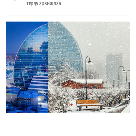
төгрөгөөр арвижлаа
Аялал жуулчлалын компанийн автомашиныг
ШТС-ууд хязгаарлалтгүй шатахуун олгох
боломжоор хангана
“Нүүрс пиролизийн үйлдвэр”-ийг төр, хувийн
хэвшлийн түншлэлээр хэрэгжүүлэх
тогтоолын төслийг дэмжлээ
Мал угаалгын ажил үргэлжилж байна
Долоодугаар сард 709.503 зөрчил