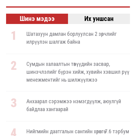
Шинэ мэдээ
Их уншсан
Шатахуун дамлан борлуулсан 2 зөрчлийг
илрүүлэн шалгаж байна
Сумдын халаалтын төвүүдийн засвар,
шинэчлэлийг бүрэн хийж, хувийн хэвшил рүү
менежментийг нь шилжүүлжээ
Анхаарал сэрэмжээ нэмэгдүүлж, аюулгүй
байдлаа хангаарай
Нийгмийн даатгалын сангийн хөрөнгө 7.6 тэрбум