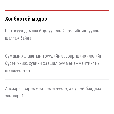
Холбоотой мэдээ
Шатахуун дамлан борлуулсан 2 зөрчлийг илрүүлэн
шалгаж байна
Сумдын халаалтын төвүүдийн засвар, шинэчлэлийг
бүрэн хийж, хувийн хэвшил рүү менежментийг нь
шилжүүлжээ
Анхаарал сэрэмжээ нэмэгдүүлж, аюулгүй байдлаа
хангаарай