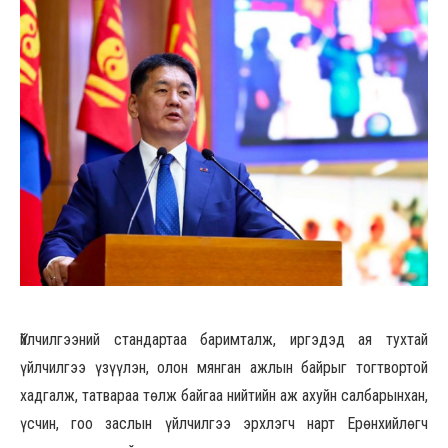
Үйлчилгээний стандартаа баримталж, иргэдэд ая тухтай
үйлчилгээ үзүүлэн, олон мянган ажлын байрыг тогтвортой
хадгалж, татвараа төлж байгаа нийтийн аж ахуйн салбарынхан,
үсчин, гоо заслын үйлчилгээ эрхлэгч нарт Ерөнхийлөгч