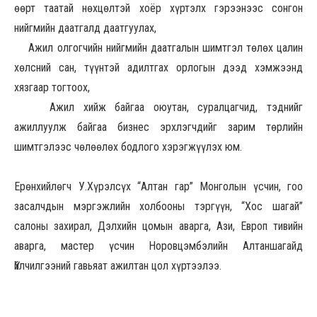
өөрт таатай нөхцөлтэй хоёр хүртэлх гэрээнээс сонгон
нийгмийн даатгалд даатгуулах,
Ажил олгогчийн нийгмийн даатгалын шимтгэл төлөх цалин
хөлсний сан, түүнтэй адилтгах орлогын дээд хэмжээнд
хязгаар тогтоох,
Ажил хийж байгаа оюутан, суралцагчид, тэднийг
ажиллуулж байгаа бизнес эрхлэгчдийг зарим төрлийн
шимтгэлээс чөлөөлөх бодлого хэрэгжүүлэх юм.
Ерөнхийлөгч У.Хүрэлсүх “Алтан гар” Монголын үсчин, гоо
засалчдын мэргэжлийн холбооны тэргүүн, “Хос шагай”
салоны захирал, Дэлхийн цомын аварга, Ази, Европ тивийн
аварга, мастер үсчин Норовцэмбэлийн Алтаншагайд
Үйлчилгээний гавьяат ажилтан цол хүртээлээ.