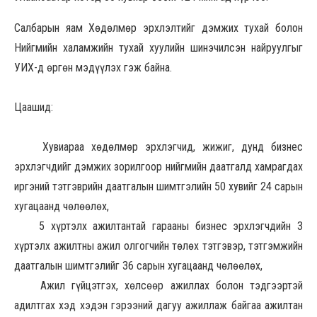
Салбарын яам Хөдөлмөр эрхлэлтийг дэмжих тухай болон
Нийгмийн халамжийн тухай хуулийн шинэчилсэн найруулгыг
УИХ-д өргөн мэдүүлэх гэж байна.
Цаашид:
Хувиараа хөдөлмөр эрхлэгчид, жижиг, дунд бизнес
эрхлэгчдийг дэмжих зорилгоор нийгмийн даатгалд хамрагдах
иргэний тэтгэврийн даатгалын шимтгэлийн 50 хувийг 24 сарын
хугацаанд чөлөөлөх,
5 хүртэлх ажилтантай гарааны бизнес эрхлэгчдийн 3
хүртэлх ажилтны ажил олгогчийн төлөх тэтгэвэр, тэтгэмжийн
даатгалын шимтгэлийг 36 сарын хугацаанд чөлөөлөх,
Ажил гүйцэтгэх, хөлсөөр ажиллах болон тэдгээртэй
адилтгах хэд хэдэн гэрээний дагуу ажиллаж байгаа ажилтан