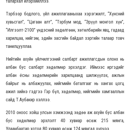
талархал илэрхийллээ.
Тэрбээр бодлого, үйл ажиллагааныхаа хэрэгжилт, “Хүнсний
хувьсгал”, “Цагаан алт”, “Тэрбум мод, “Эрүүл монгол хүн”,
“Илгээлт-2100” үндэсний хөдөлгөөн, хөтөлбөрийн явц, гадаад
харилцаа, нийгэм, эдийн засгийн байдал зэргийн талаар товч
танилцууллаа.
Нийтийн ахуйн үйлчилгээний салбарт ажиллагсдын олонх нь
албан бус салбарт хөдөлмөр эрхэлдэг. Иймээс иргэдийг
албан ёсны хөдөлмөрийн харилцаанд шилжүүлэх, ажлын
байрыг нь албажуулах, нийгмийн баталгааг нь хангах цогц
ажил хийнэ гэдгээ Гэр бүл, хөдөлмөр, нийгмийн хамгааллын
сайд Т.Аубакир хэллээ.
2010 оноос хойш улсын хэмжээнд хөдөө аж ахуйн бус албан
бус хөдөлмөр эрхлэлт 40 хувиар өсөж 215 мянга,
Улаанбаатар хотод 80 хувиар өсөж 124 мянгад хүрчээ.