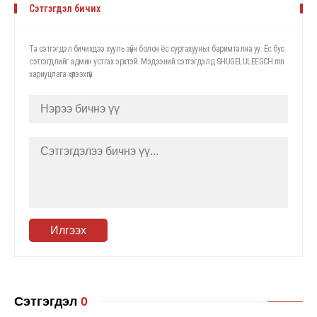
Сэтгэгдэл бичих
Та сэтгэгдэл бичихдээ хууль зүйн болон ёс суртахууныг баримтална уу. Ёс бус
сэтгэгдлийг админ устгах эрхтэй. Мэдээний сэтгэгдэлд SHUGELULEEGCH.mn
хариуцлага хүлээхгүй.
Илгээх
Сэтгэгдэл
0