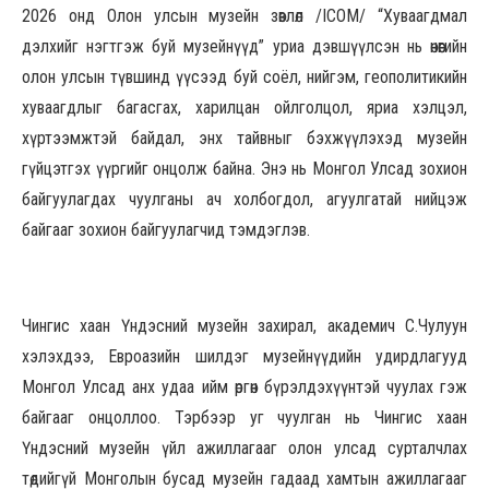
2026 онд Олон улсын музейн зөвлөл /ICOM/ “Хуваагдмал
дэлхийг нэгтгэж буй музейнүүд” уриа дэвшүүлсэн нь өнөөгийн
олон улсын түвшинд үүсээд буй соёл, нийгэм, геополитикийн
хуваагдлыг багасгах, харилцан ойлголцол, яриа хэлцэл,
хүртээмжтэй байдал, энх тайвныг бэхжүүлэхэд музейн
гүйцэтгэх үүргийг онцолж байна. Энэ нь Монгол Улсад зохион
байгуулагдах чуулганы ач холбогдол, агуулгатай нийцэж
байгааг зохион байгуулагчид тэмдэглэв.
Чингис хаан Үндэсний музейн захирал, академич С.Чулуун
хэлэхдээ, Евроазийн шилдэг музейнүүдийн удирдлагууд
Монгол Улсад анх удаа ийм өргөн бүрэлдэхүүнтэй чуулах гэж
байгааг онцоллоо. Тэрбээр уг чуулган нь Чингис хаан
Үндэсний музейн үйл ажиллагааг олон улсад сурталчлах
төдийгүй Монголын бусад музейн гадаад хамтын ажиллагааг