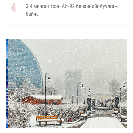
3.4 мянган тонн АИ-92 бензинийг буулгаж
байна
Ерөнхий сайд БНХАУ-аас сар бүр 12-15 мянган
тонн АИ-92 автобензин тогтмол нийлүүлэх
хүсэлт тавилаа
Бамбай хоншоорт могойд хатгуулахаас
сэрэмжлээрэй
Ц.Идэрбат: Мал эмнэлгийн салбарын өрсөлдөх
чадварыг нэмэгдүүлэхийн тулд 10 чиглэлээр
20 арга хэмжээ хэрэгжүүлнэ