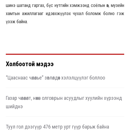
шинэ шатанд гаргах, бүс нутгийн хэмжээнд соёлын өв, музейн
хамтын ажиллагааг идэвхжүүлэх чухал боломж болно гэж
үзэж байна.
Холбоотой мэдээ
“Цааснаас чөлөөлье” зөвлөлдөх хэлэлцүүлэг боллоо
Газар чөлөөлөлт, нөхөн олговрын асуудлыг хуулийн хүрээнд
шийднэ
Туул гол дээгүүр 476 метр урт гүүр барьж байна