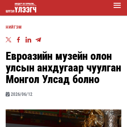
Main
Skip
Menu
to
Шүгэл
main
НИЙГЭМ
үлээгч
content
Евроазийн музейн олон
улсын анхдугаар чуулган
Монгол Улсад болно
2026/06/12