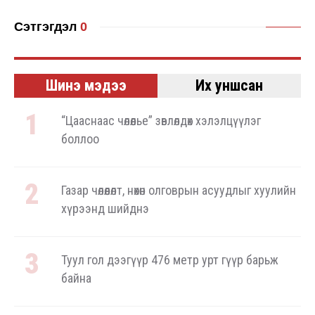
Сэтгэгдэл
0
Шинэ мэдээ
Их уншсан
“Цааснаас чөлөөлье” зөвлөлдөх хэлэлцүүлэг
боллоо
Газар чөлөөлөлт, нөхөн олговрын асуудлыг хуулийн
хүрээнд шийднэ
Туул гол дээгүүр 476 метр урт гүүр барьж
байна