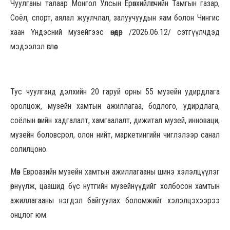
Чуулганы талаар Монгол Улсын Ерөнхийлөгчийн Тамгын газар,
Соёл, спорт, аялал жуулчлал, залуучуудын яам болон Чингис
хаан Үндэсний музейгээс өнөөдөр /2026.06.12/ сэтгүүлчдэд
мэдээлэл өглөө.
Тус чуулганд дэлхийн 20 гаруй орны 55 музейн удирдлага
оролцож, музейн хамтын ажиллагаа, бодлого, удирдлага,
соёлын өвийн хадгалалт, хамгаалалт, дижитал музей, инноваци,
музейн боловсрол, олон нийт, маркетингийн чиглэлээр санал
солилцоно.
Мөн Евроазийн музейн хамтын ажиллагааны шинэ хэлэлцүүлэг
өрнүүлж, цаашид бүс нутгийн музейнүүдийг холбосон хамтын
ажиллагааны нэгдэл байгуулах боломжийг хэлэлцэхээрээ
онцлог юм.