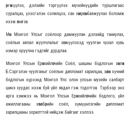
өргөжүүлэх, дэлхийн тэргүүлэх музейнүүдийн туршлагаас
суралцах, үзэсгэлэн солилцох, сан хөмрөгөө баяжуулах боломж
нээж өгнө гэв.
Мөн Монгол Улсыг соёлоор дамжуулан дэлхийд таниулах,
соёлын аялал жуулчлалыг хөгжүүлэхэд чуулган чухал хувь
нэмэр оруулна гэдгийг дурдлаа.
Монгол Улсын Ерөнхийлөгчийн Соёл, шашны бодлогын зөвлөх
Б.Сэргэлэн чуулганыг соёлын дипломат харилцаа, зөөлөн хүчний
бодлогын хүрээнд Монгол Улс олон улсын музейн салбарт
шинэ хуудас нээж буй үйл явдал гэж тодотгов. Тэрбээр энэ
арга хэмжээ нь Монгол Улсын Ерөнхийлөгчийн бодлого, үйл
ажиллагааны хөтөлбөрийн соёл, хүмүүнлэгийн дипломат
харилцааны зорилттой нийцэж байгааг хэллээ.