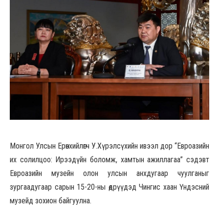
Монгол Улсын Ерөнхийлөгч У.Хүрэлсүхийн ивээл дор “Евроазийн
их солилцоо: Ирээдүйн боломж, хамтын ажиллагаа” сэдэвт
Евроазийн музейн олон улсын анхдугаар чуулганыг
зургаадугаар сарын 15-20-ны өдрүүдэд Чингис хаан Үндэсний
музейд зохион байгуулна.