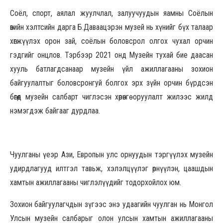
Соёл, спорт, аялал жуулчлал, залуучуудын яамны Соёлын
өвийн хэлтсийн дарга Б.Даваацэрэн музей нь хүнийг бүх талаар
хөгжүүлэх орон зай, соёлын боловсрол олгох чухал орчин
гэдгийг онцлов. Тэрбээр 2021 онд Музейн тухай бие даасан
хууль батлагдсанаар музейн үйл ажиллагааны зохион
байгуулалтыг боловсронгуй болгох эрх зүйн орчин бүрдсэн
бөгөөд музейн салбарт чиглэсэн хөрөнгө оруулалт жилээс жилд
нэмэгдэж байгааг дурдлаа.
Чуулганы үеэр Ази, Европын улс орнуудын тэргүүлэх музейн
удирдлагууд илтгэл тавьж, хэлэлцүүлэг өрнүүлэн, цаашдын
хамтын ажиллагааны чиглэлүүдийг тодорхойлох юм.
Зохион байгуулагчдын зүгээс энэ удаагийн чуулган нь Монгол
Улсын музейн салбарыг олон улсын хамтын ажиллагааны