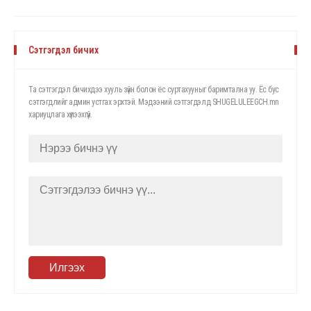
Сэтгэгдэл бичих
Та сэтгэгдэл бичихдээ хууль зүйн болон ёс суртахууныг баримтална уу. Ёс бус
сэтгэгдлийг админ устгах эрхтэй. Мэдээний сэтгэгдэлд SHUGELULEEGCH.mn
хариуцлага хүлээхгүй.
Илгээх