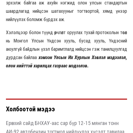
эрхэлж байгаа аж ахуйн нэгжид олон улсын стандартын
шаардлагад нийцсэн шатахууныг тогтвортой, хямд үнээр
нийлүүлэх боломж бүрдэх аж.
Хэлэлцээр болон түүнд өөрчлөлт оруулах тухай протоколын төсөл
нь Монгол Улсын Үндсэн хууль, бусад хууль, Үндэсний
аюулгүй байдлын үзэл баримтлалд нийцсэн гэж танилцуулгад
дурдсан байлаа
хэмээн Улсын Их Хурлын Хэвлэл мэдээлэл,
олон нийттэй харилцах газраас мэдээлэв.
Холбоотой мэдээ
Ерөнхий сайд БНХАУ-аас сар бүр 12-15 мянган тонн
АИ-92 автобензин тогтмол нийлүүлэх хүсэлт тавилаа