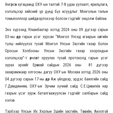
Өнгөрсөн хугацаанд ОХУ-ын талтай 7-8 удаа уулзалт, ярилцлага,
хэлэлцээр хийсний үр дүнд бүх асуудлыг Монголын талын
томьёоллоор шийдвэрлэхээр болсон гэдгийг онцолж байлаа.
Энэ хүрээнд Улаанбаатар хотод 2024 оны 09 дүгээр сарын
03-ны өдөр гарын үсэг зурсан “Монгол Улсад агаарын хөлгийн
түлш нийлүүлэх тухай Монгол Улсын Засгийн газар болон
Оросын Холбооны Улсын Засгийн газар хоорондын
хэлэлцээр”-т өөрчлөлт оруулах тухай протоколд гарын үсэг
зурах эрхийг Ерөнхий сайдын 2026 оны 81 дүгээр
захирамжаар олгосны дагуу ОХУ-ын Москва хотод 2026 оны
04 дүгээр сарын 17-ны өдөр Аж үйлдвэр, эрдэс баялгийн сайд
Г.Дамдинням, ОХУ-ын Эрчим хүчний сайд С.Е.Цивилёв нар
газрын үсэг зурж баталгаажуулсан гэдгийг салбарын сайд
хэлэв.
Тэрбээр Улсын Их Хурлын Эдийн засгийн, Төсвийн, Аюулгүй