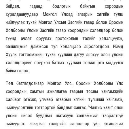
байдал, гадаад бодлогын байнгын хороодын
хуралдаануудаар Монгол Улсад агаарын хөлгийн түлш
нийлүүлэх тухай Монгол Улсын Засгийн газар болон Оросын
Холбооны Улсын Засгийн газар хоорондын хэлэлцээр болон
түүнд өөрчлөлт оруулах протоколын төслийг хэлэлцүүлж,
зөвшилцөхийг дэмжсэн тул хэлэлцээр эцэслэгдсэн. Иймд
Хууль тогтоомжийн тухай хуулийн дагуу энэхүү олон улсын
хэлэлцээрийг соёрхон батлах хуулийн төслийг өргөн мэдүүлж
байна гэлээ.
Төсөл батлагдсанаар Монгол Улс, Оросын Холбооны Улс
хоорондын хамтын ажиллагаа газрын тосны хангамжийн
салбарт өргөжиж, улмаар агаарын хөлгийн түлшний хангамж,
нийлүүлэлтийн тогтвортой байдлыг хангах, “Чингис хаан” олон
улсын нисэх буудлын шатахуун хангамжийг тасралтгүй
нийлүүлэх, агаарын тээврийн чиглэлээр үйл ажиллагаа