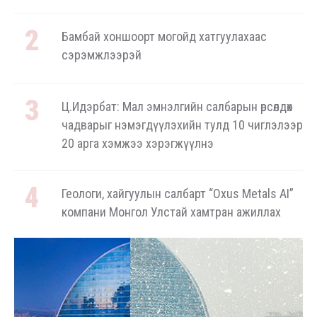
Бамбай хоншоорт могойд хатгуулахаас
сэрэмжлээрэй
Ц.Идэрбат: Мал эмнэлгийн салбарын өрсөлдөх
чадварыг нэмэгдүүлэхийн тулд 10 чиглэлээр
20 арга хэмжээ хэрэгжүүлнэ
Геологи, хайгуулын салбарт “Oxus Metals AI”
компани Монгол Улстай хамтран ажиллах
сонирхол илэрхийлжээ
COP17 хурлын үеэр "Нарантуул",
"Дүнжингарав" худалдааны төвийн авто