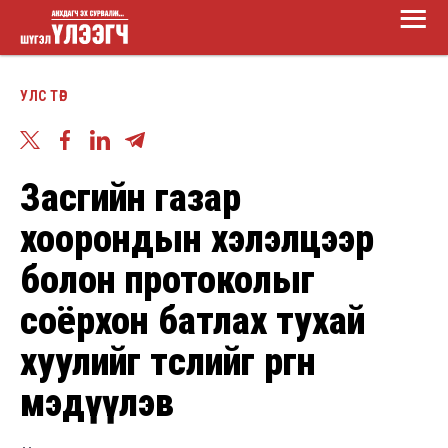
Main
Skip
Menu
to
Шүгэл
main
УЛС ТӨР
үлээгч
content
Засгийн газар
хоорондын хэлэлцээр
болон протоколыг
соёрхон батлах тухай
хуулийг төслийг өргөн
мэдүүлэв