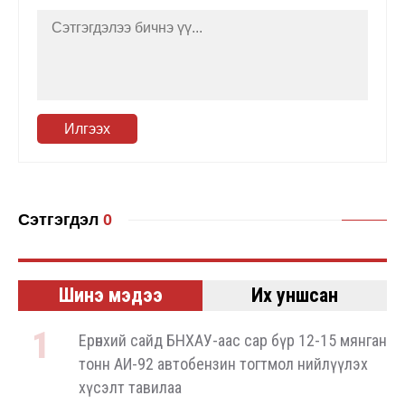
Илгээх
Сэтгэгдэл
0
Шинэ мэдээ
Их уншсан
Ерөнхий сайд БНХАУ-аас сар бүр 12-15 мянган
тонн АИ-92 автобензин тогтмол нийлүүлэх
хүсэлт тавилаа