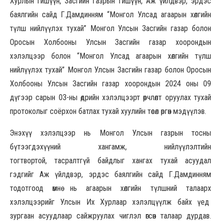
Хурлын гишүүн, Засгийн газрын гишүүн, Аж үйлдвэр, эрдэс
баялгийн сайд Г.Дамдинням “Монгол Улсад агаарын хөлгийн
түлш нийлүүлэх тухай” Монгол Улсын Засгийн газар болон
Оросын Холбооны Улсын Засгийн газар хоорондын
хэлэлцээр болон “Монгол Улсад агаарын хөлгийн түлш
нийлүүлэх тухай” Монгол Улсын Засгийн газар болон Оросын
Холбооны Улсын Засгийн газар хоорондын 2024 оны 09
дүгээр сарын 03-ны өдрийн хэлэлцээрт өөрчлөлт оруулах тухай
протоколыг соёрхон батлах тухай хуулийн төсөл өргөн мэдүүлэв.
Энэхүү хэлэлцээр нь Монгол Улсын газрын тосны
бүтээгдэхүүний хангамж, нийлүүлэлтийн
тогтвортой, тасралтгүй байдлыг хангах тухай асуудал
гэдгийг Аж үйлдвэр, эрдэс баялгийн сайд Г.Дамдинням
тодотгоод өмнө нь агаарын хөлгийн түлшний талаарх
хэлэлцээрийг Улсын Их Хурлаар хэлэлцүүлж байх үед
зургаан асуудлаар сайжруулах чиглэл өгсөн талаар дурдав.