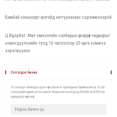
Бамбай хоншоорт могойд хатгуулахаас сэрэмжлээрэй
Ц.Идэрбат: Мал эмнэлгийн салбарын өрсөлдөх чадварыг
нэмэгдүүлэхийн тулд 10 чиглэлээр 20 арга хэмжээ
хэрэгжүүлнэ
Сэтгэгдэл бичих
Та сэтгэгдэл бичихдээ хууль зүйн болон ёс суртахууныг баримтална уу. Ёс бус
сэтгэгдлийг админ устгах эрхтэй. Мэдээний сэтгэгдэлд SHUGELULEEGCH.mn
хариуцлага хүлээхгүй.