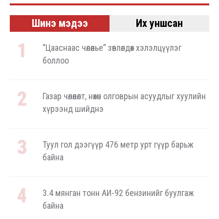
Шинэ мэдээ
Их уншсан
“Цааснаас чөлөөлье” зөвлөлдөх хэлэлцүүлэг
боллоо
Газар чөлөөлөлт, нөхөн олговрын асуудлыг хуулийн
хүрээнд шийднэ
Туул гол дээгүүр 476 метр урт гүүр барьж
байна
3.4 мянган тонн АИ-92 бензинийг буулгаж
байна