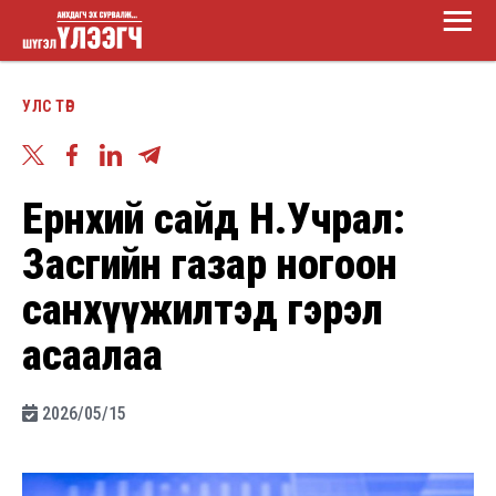
Main
Skip
Menu
to
Шүгэл
main
УЛС ТӨР
үлээгч
content
Ерөнхий сайд Н.Учрал:
Засгийн газар ногоон
санхүүжилтэд гэрэл
асаалаа
2026/05/15