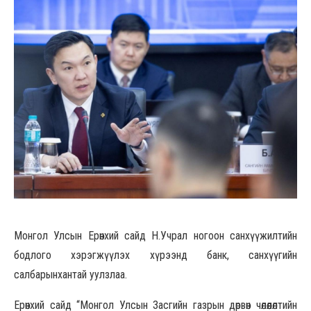
Монгол Улсын Ерөнхий сайд Н.Учрал ногоон санхүүжилтийн
бодлого хэрэгжүүлэх хүрээнд банк, санхүүгийн
салбарынхантай уулзлаа.
Ерөнхий сайд “Монгол Улсын Засгийн газрын дөрвөн чөлөөлөлтийн