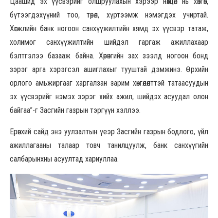
Цаашид эх үүсвэрийг олшруулахын хэрээр нөхцөл нь хөнгөн,
бүтээгдэхүүний тоо, төрөл, хүртээмж нэмэгдэх учиртай.
Хөгжлийн банк ногоон санхүүжилтийн хямд эх үүсвэр татаж,
холимог санхүүжилтийн шийдэл гаргаж ажиллахаар
бэлтгэлээ базааж байна. Хөрөнгийн зах зээлд ногоон бонд
зэрэг арга хэрэгсэл ашиглахыг тууштай дэмжинэ. Өрхийн
орлого амьжиргааг харгалзан зарим хөнгөлөлттэй татаасуудын
эх үүсвэрийг нэмэх зэрэг хийх ажил, шийдэх асуудал олон
байгаа”-г Засгийн газрын тэргүүн хэллээ.
Ерөнхий сайд энэ уулзалтын үеэр Засгийн газрын бодлого, үйл
ажиллагааны талаар товч танилцуулж, банк санхүүгийн
салбарынхны асуултад хариуллаа.