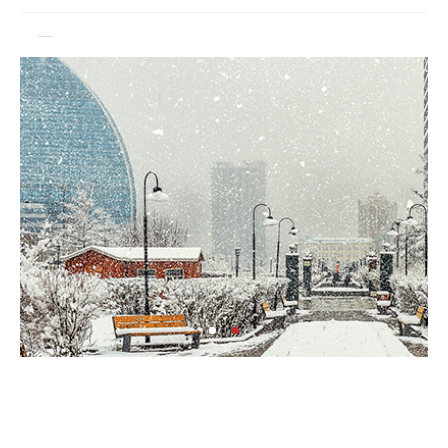
Ерөнхий сайд БНХАУ-аас сар бүр 12-15 мянган
тонн АИ-92 автобензин тогтмол нийлүүлэх
хүсэлт тавилаа
Бамбай хоншоорт могойд хатгуулахаас
сэрэмжлээрэй
Ц.Идэрбат: Мал эмнэлгийн салбарын өрсөлдөх
чадварыг нэмэгдүүлэхийн тулд 10 чиглэлээр
20 арга хэмжээ хэрэгжүүлнэ
Геологи, хайгуулын салбарт “Oxus Metals AI”
компани Монгол Улстай хамтран ажиллах
сонирхол илэрхийлжээ