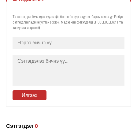
Та сэтгэгдэл бичихдээ хууль зүйн болон ёс суртахууныг баримтална уу. Ёс бус
сэтгэгдлийг админ устгах эрхтэй. Мэдээний сэтгэгдэлд SHUGELULEEGCH.mn
хариуцлага хүлээхгүй.
Илгээх
Сэтгэгдэл
0