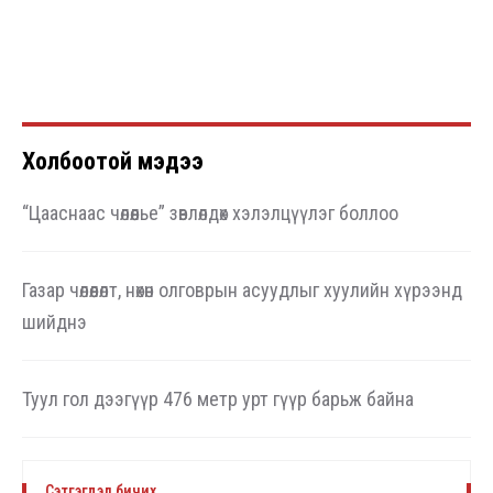
Холбоотой мэдээ
“Цааснаас чөлөөлье” зөвлөлдөх хэлэлцүүлэг боллоо
Газар чөлөөлөлт, нөхөн олговрын асуудлыг хуулийн хүрээнд
шийднэ
Туул гол дээгүүр 476 метр урт гүүр барьж байна
Сэтгэгдэл бичих