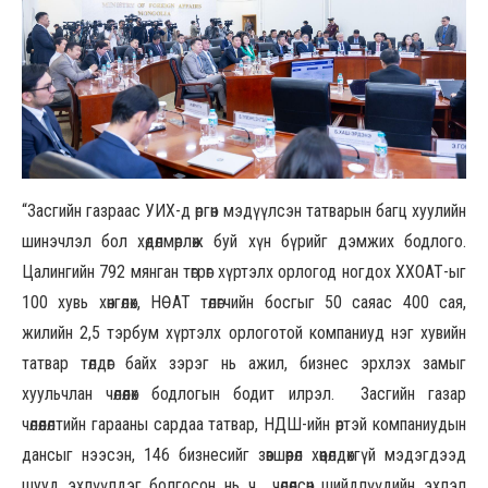
“Засгийн газраас УИХ-д өргөн мэдүүлсэн татварын багц хуулийн
шинэчлэл бол хөдөлмөрлөж буй хүн бүрийг дэмжих бодлого.
Цалингийн 792 мянган төгрөг хүртэлх орлогод ногдох ХХОАТ-ыг
100 хувь хөнгөлөх, НӨАТ төлөгчийн босгыг 50 саяас 400 сая,
жилийн 2,5 тэрбум хүртэлх орлоготой компаниуд нэг хувийн
татвар төлдөг байх зэрэг нь ажил, бизнес эрхлэх замыг
хуульчлан чөлөөлөх бодлогын бодит илрэл. Засгийн газар
чөлөөлөлтийн гарааны сардаа татвар, НДШ-ийн өртэй компаниудын
дансыг нээсэн, 146 бизнесийг зөвшөөрөл хөөцөлдөхгүй мэдэгдээд
шууд эхлүүлдэг болгосон нь ч чөлөөлсөн шийдлүүдийн эхлэл