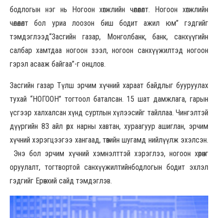
бодлогын нэг нь Ногоон хөгжлийн чөлөөлөлт. Ногоон хөгжлийн
чөлөөлөлт бол уриа лоозон биш бодит ажил юм” гэдгийг
тэмдэглээд“Засгийн газар, Монголбанк, банк, санхүүгийн
салбар хамтдаа ногоон зээл, ногоон санхүүжилтэд ногоон
гэрэл асааж байгаа”-г онцлов.
Засгийн газар Түлш эрчим хүчний хараат байдлыг бууруулах
тухай “НОГООН” тогтоол баталсан. 15 шат дамжлага, гарын
үсгээр халхалсан хүнд суртлын хүлээсийг тайллаа. Чингэлтэй
дүүргийн 83 айл өрх нарны хавтан, хураагуур ашиглан, эрчим
хүчний хэрэгцээгээ хангаад, төвийн шугамд нийлүүлж эхэлсэн.
Энэ бол эрчим хүчний хэмнэлттэй хэрэглээ, ногоон хөрөнгө
оруулалт, тогтвортой санхүүжилтийнбодлогын бодит эхлэл
гэдгийг Ерөнхий сайд тэмдэглэв.