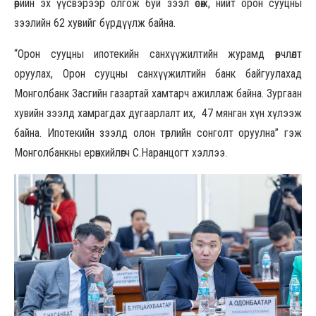
өөрийн эх үүсвэрээр олгож буй зээл өсөж, нийт орон сууцны
зээлийн 62 хувийг бүрдүүлж байна.
“Орон сууцны ипотекийн санхүүжилтийн журамд өөрчлөлт
оруулах, Орон сууцны санхүүжилтийн банк байгуулахад
Монголбанк Засгийн газартай хамтарч ажиллаж байна. Зургаан
хувийн зээлд хамрагдах дугаарлалт их, 47 мянган хүн хүлээж
байна. Ипотекийн зээлд олон төрлийн сонголт оруулна” гэж
Монголбанкны ерөнхийлөгч С.Наранцогт хэллээ.