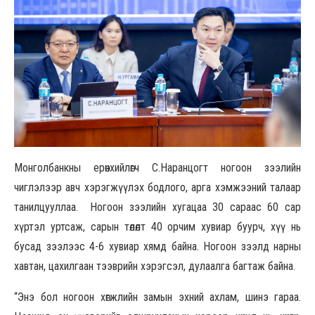
Монголбанкны ерөнхийлөгч С.Наранцогт ногоон зээлийн
чиглэлээр авч хэрэгжүүлэх бодлого, арга хэмжээний талаар
танилцууллаа. Ногоон зээлийн хугацаа 30 сараас 60 сар
хүртэл уртсаж, сарын төлөлт 40 орчим хувиар буурч, хүү нь
бусад зээлээс 4-6 хувиар хямд байна. Ногоон зээлд нарны
хавтан, цахилгаан тээврийн хэрэгсэл, дулаалга багтаж байна.
“Энэ бол ногоон хөгжлийн замын эхний ахлам, шинэ гараа.