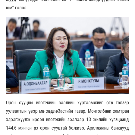
юм” гэлээ.
Орон сууцны ипотекийн зээлийн хүртээмжийг өсгөх талаар
уулзалтын үеэр мөн хөндлөө. Засгийн газар, Монголбанк хамтран
хэрэгжүүлж ирсэн ипотекийн зээлээр 13 жилийн хугацаанд
144.6 мянган өрх орон сууцтай болжээ. Арилжааны банкнууд